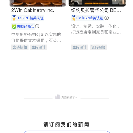
2Win Cabinetry Inc.
纽约贝拉奢华公司 BELL
A LUXE
iTalkBB精英认证
iTalkBB精英认证
设计、制造、安装一体化，
执照已核实
打造高端定制家具和商业空
中华橱柜石材公司以实惠的
间
价格提供实木橱柜，石英石
台面，多种优质不锈钢水
瓷砖橱柜
室内设计
室内设计
瓷砖橱柜
槽、水龙头与抽油烟机。品
建筑设计
卫浴洁具
卫浴洁具
地板建材
质厨房，家的选择。
室内装修
售前软装staging
室内装修
请订阅我们的新闻