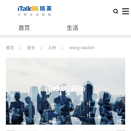
首页
生活
医生
律师
首页
医生
儿科
wang xiaobin
保险理财
房地产租售
建筑装修
教育
养老
非盈利组织