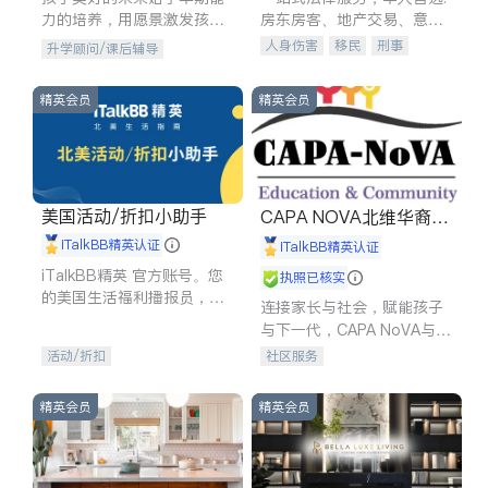
力的培养，用愿景激发孩子
房东房客、地产交易、意外
的学习潜力和动力。理念：
伤害、车祸重伤、商业诉
人身伤害
移民
刑事
升学顾问/课后辅导
拥有成长型心态是成功的基
讼、商标注册、移民信托、
车祸理赔
民事
房地产
石。
建筑合同、刑事案件全包办
信托/遗嘱
商业
商标注册
精英会员
精英会员
索赔
律师-其它
保释
美国活动/折扣小助手
CAPA NOVA北维华裔家
长会
iTalkBB精英认证
iTalkBB精英认证
iTalkBB精英 官方账号。您
执照已核实
的美国生活福利播报员，精
连接家长与社会，赋能孩子
选独家折扣、本地活动与专
与下一代，CAPA NoVA与您
业讲座，第一时间享受您的
携手建设包容、公平、充满
活动/折扣
社区服务
专属福利。
希望的社区。
精英会员
精英会员