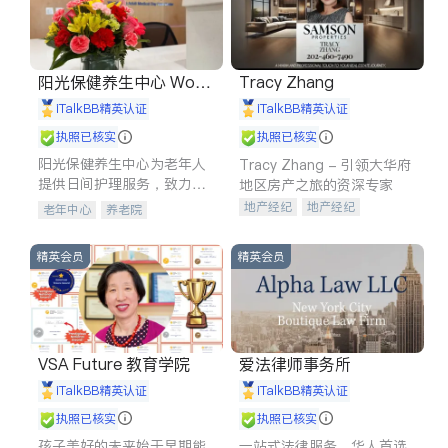
阳光保健养生中心 World
Tracy Zhang
shine
iTalkBB精英认证
iTalkBB精英认证
执照已核实
执照已核实
阳光保健养生中心为老年人
Tracy Zhang - 引领大华府
提供日间护理服务，致力于
地区房产之旅的资深专家
通过持续的护理创新来有效
地产经纪
地产经纪
老年中心
养老院
提升老年人的生活质量。
地产投资
商业地产
商铺租售
开发商建商
精英会员
精英会员
VSA Future 教育学院
爱法律师事务所
iTalkBB精英认证
iTalkBB精英认证
执照已核实
执照已核实
孩子美好的未来始于早期能
一站式法律服务，华人首选.