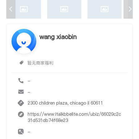
wang xiaobin
暂无商家福利
-
-
2300 children plaza, chicago il 60611
https://www.italkbbelite.com/ubiz/66029c2c
31d531db74f68e23
-