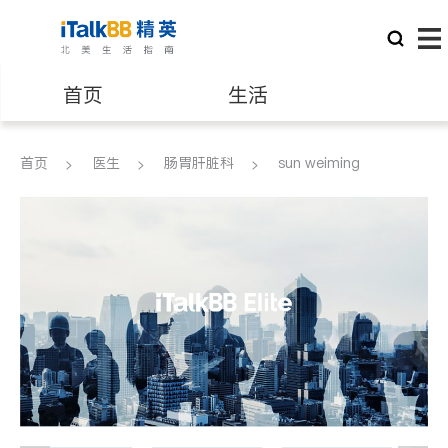
首页
生活
医生
律师
首页
医生
肠胃肝脏科
sun weiming
保险理财
房地产租售
建筑装修
教育
养老
非盈利组织