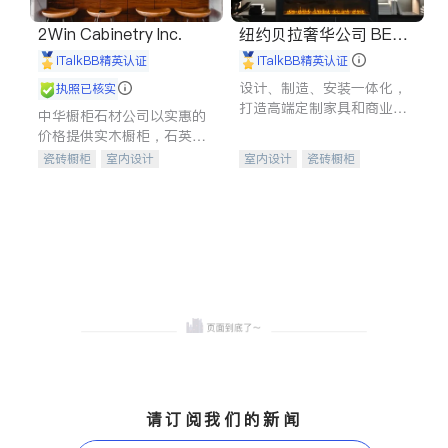
2Win Cabinetry Inc.
纽约贝拉奢华公司 BELL
A LUXE
iTalkBB精英认证
iTalkBB精英认证
设计、制造、安装一体化，
执照已核实
打造高端定制家具和商业空
中华橱柜石材公司以实惠的
间
价格提供实木橱柜，石英石
台面，多种优质不锈钢水
瓷砖橱柜
室内设计
室内设计
瓷砖橱柜
槽、水龙头与抽油烟机。品
建筑设计
卫浴洁具
卫浴洁具
地板建材
质厨房，家的选择。
室内装修
售前软装staging
室内装修
请订阅我们的新闻