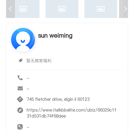
sun weiming
暂无商家福利
-
-
745 fletcher drive, elgin il 60123
https://www.italkbbelite.com/ubiz/66029c1f
31d531db74f68dee
-