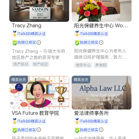
Tracy Zhang
阳光保健养生中心 World
shine
iTalkBB精英认证
iTalkBB精英认证
执照已核实
执照已核实
阳光保健养生中心为老年人
Tracy Zhang - 引领大华府
提供日间护理服务，致力于
地区房产之旅的资深专家
通过持续的护理创新来有效
地产经纪
地产经纪
老年中心
养老院
提升老年人的生活质量。
地产投资
商业地产
商铺租售
开发商建商
精英会员
精英会员
VSA Future 教育学院
爱法律师事务所
iTalkBB精英认证
iTalkBB精英认证
执照已核实
执照已核实
孩子美好的未来始于早期能
一站式法律服务，华人首选.