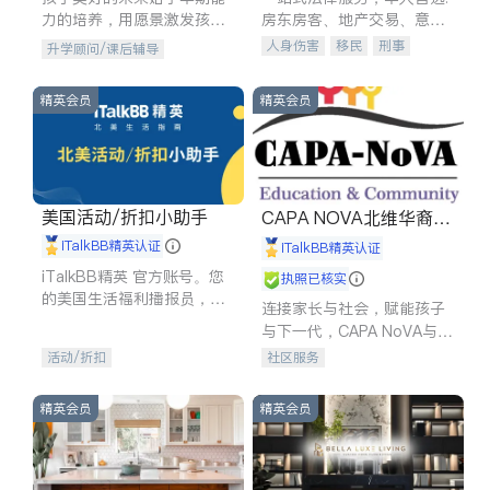
力的培养，用愿景激发孩子
房东房客、地产交易、意外
的学习潜力和动力。理念：
伤害、车祸重伤、商业诉
人身伤害
移民
刑事
升学顾问/课后辅导
拥有成长型心态是成功的基
讼、商标注册、移民信托、
车祸理赔
民事
房地产
石。
建筑合同、刑事案件全包办
信托/遗嘱
商业
商标注册
精英会员
精英会员
索赔
律师-其它
保释
美国活动/折扣小助手
CAPA NOVA北维华裔家
长会
iTalkBB精英认证
iTalkBB精英认证
iTalkBB精英 官方账号。您
执照已核实
的美国生活福利播报员，精
连接家长与社会，赋能孩子
选独家折扣、本地活动与专
与下一代，CAPA NoVA与您
业讲座，第一时间享受您的
携手建设包容、公平、充满
活动/折扣
社区服务
专属福利。
希望的社区。
精英会员
精英会员