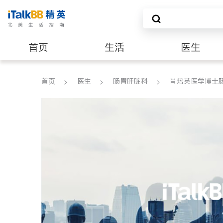
首页
生活
医生
养老
非盈利组织
首页
医生
肠胃肝脏科
肖培英医学博士