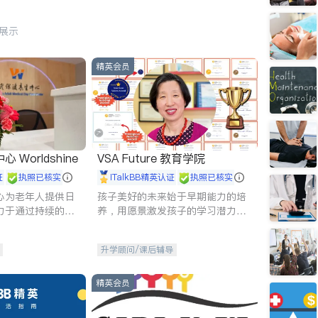
行展示
精英会员
Worldshine
VSA Future 教育学院
证
执照已核实
iTalkBB精英认证
执照已核实
心为老年人提供日
孩子美好的未来始于早期能力的培
力于通过持续的护
养，用愿景激发孩子的学习潜力和
升老年人的生活质
动力。理念：拥有成长型心态是成
功的基石。
升学顾问/课后辅导
精英会员