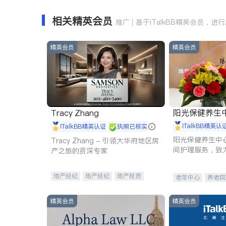
相关精英会员
推广 | 基于iTalkBB精英会员，进
精英会员
精英会员
阳光保健养生中心 
Tracy Zhang
iTalkBB精英认
iTalkBB精英认证
执照已核实
阳光保健养生中
Tracy Zhang - 引领大华府地区房
间护理服务，致
产之旅的资深专家
理创新来有效提
量。
地产经纪
地产经纪
地产投资
老年中心
养老院
商业地产
商铺租售
开发商建商
精英会员
精英会员