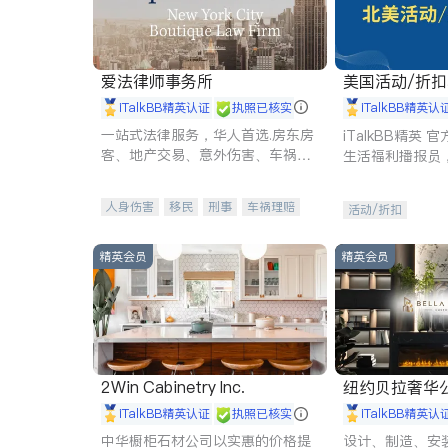
爱法律师事务所
美国活动/折
iTalkBB精英认证
执照已核实
iTalkBB精英认
一站式法律服务，华人首选.房东房
iTalkBB精英
客、地产交易、意外伤害、车祸重
生活福利播报员
伤、商业诉讼、商标注册、移民信
本地活动与专业
托、建筑合同、刑事案件全包办
受您的专属福利
人身伤害
移民
刑事
车祸理赔
活动/折扣
民事
房地产
信托/遗嘱
商业
商标注册
索赔
律师-其它
保释
精英会员
精英会员
2Win Cabinetry Inc.
纽约贝拉奢华公司 BELLA
E
iTalkBB精英认证
执照已核实
iTalkBB精英认
中华橱柜石材公司以实惠的价格提
设计、制造、安