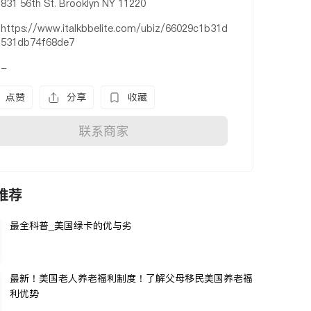
831 56th St. Brooklyn NY 11220
https://www.italkbbelite.com/ubiz/66029c1b31d
531db74f68de7
-
点赞
分享
收藏
联系商家
推荐
最全科普_美国绿卡的优与劣
最新！美国老人养老福利制度！了解父母移民美国养老福
利优势