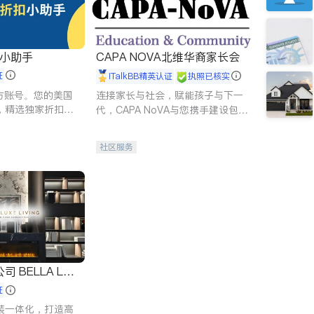
扣小助手
CAPA NOVA北维华裔家长会
证
iTalkBB精英认证
执照已核实
 官方账号。您的美国
连接家长与社会，赋能孩子与下一
，精选独家折扣、
代，CAPA NoVA与您携手建设包
讲座，第一时间享
容、公平、充满希望的社区。
。
社区服务
 LUX
证
装一体化，打造高