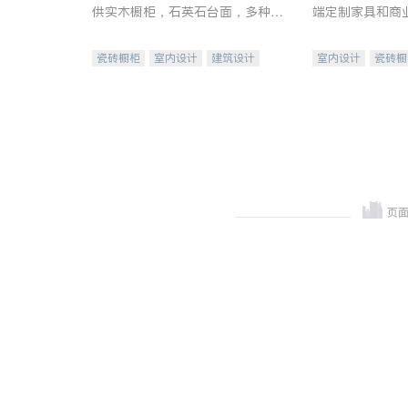
供实木橱柜，石英石台面，多种优
端定制家具和商
质不锈钢水槽、水龙头与抽油烟
机。品质厨房，家的选择。
瓷砖橱柜
室内设计
建筑设计
室内设计
瓷砖橱
卫浴洁具
室内装修
地板建材
售前软
室内装修