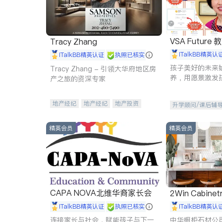
VSA Future
Tracy Zhang
iTalkBB精英认
iTalkBB精英认证
执照已核实
孩子美好的未来
Tracy Zhang - 引领大华府地区房
养，用愿景激发
产之旅的资深专家
动力。理念：拥
功的基石。
地产经纪
地产经纪
地产投资
升学顾问/课后辅
商业地产
商铺租售
开发商建商
精英会员
精英会员
CAPA NOVA北维华裔家长会
2Win Cabinetr
iTalkBB精英认证
执照已核实
iTalkBB精英认
连接家长与社会，赋能孩子与下一
中华橱柜石材公