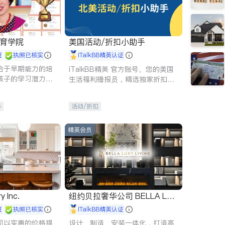
 教育学院
美国活动/折扣小助手
证
执照已核实
iTalkBB精英认证
始于早期能力的培
iTalkBB精英 官方账号。您的美国
孩子的学习潜力和
生活福利播报员，精选独家折扣、
有成长型心态是成
本地活动与专业讲座，第一时间享
受您的专属福利。
导
活动/折扣
精英会员
y Inc.
纽约贝拉奢华公司 BELLA LUX
E
证
执照已核实
iTalkBB精英认证
司以实惠的价格提
设计、制造、安装一体化，打造高