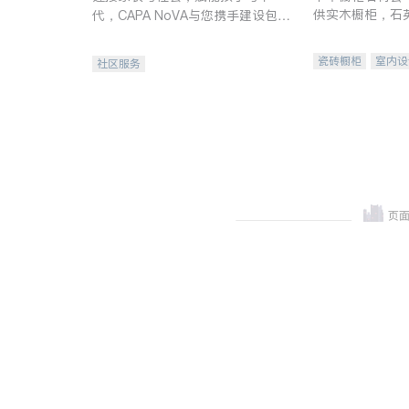
供实木橱柜，石
代，CAPA NoVA与您携手建设包
质不锈钢水槽、
容、公平、充满希望的社区。
机。品质厨房，
瓷砖橱柜
室内设
社区服务
卫浴洁具
室内