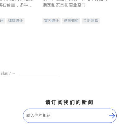
英石台面，多种优
端定制家具和商业空间
水龙头与抽油烟
家的选择。
计
建筑设计
室内设计
瓷砖橱柜
卫浴洁具
装修
地板建材
售前软装staging
室内装修
请订阅我们的新闻