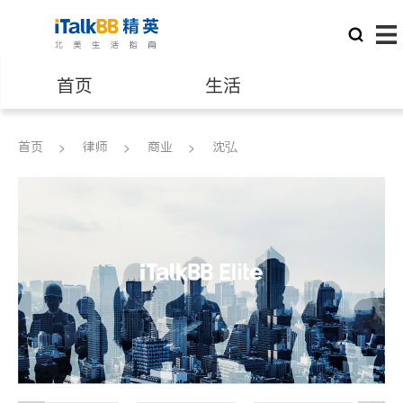
首页
生活
医生
律师
首页
律师
商业
沈弘
保险理财
房地产租售
建筑装修
教育
养老
非盈利组织