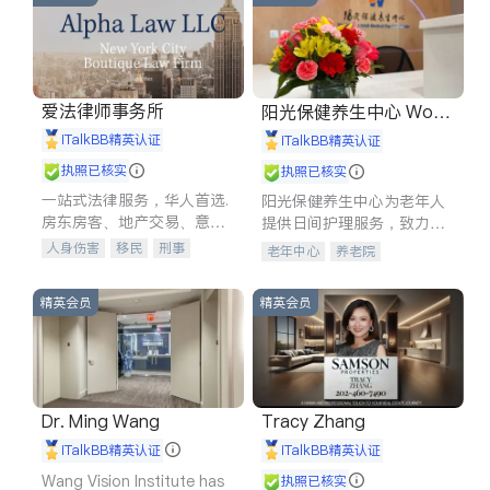
爱法律师事务所
阳光保健养生中心 World
shine
iTalkBB精英认证
iTalkBB精英认证
执照已核实
执照已核实
一站式法律服务，华人首选.
阳光保健养生中心为老年人
房东房客、地产交易、意外
提供日间护理服务，致力于
伤害、车祸重伤、商业诉
通过持续的护理创新来有效
人身伤害
移民
刑事
老年中心
养老院
讼、商标注册、移民信托、
提升老年人的生活质量。
车祸理赔
民事
房地产
建筑合同、刑事案件全包办
信托/遗嘱
商业
商标注册
精英会员
精英会员
索赔
律师-其它
保释
Dr. Ming Wang
Tracy Zhang
iTalkBB精英认证
iTalkBB精英认证
Wang Vision Institute has
执照已核实