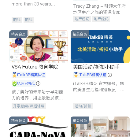
more than 30 years
Tracy Zhang - 引领大华府
experience in
地区房产之旅的资深专家
地产经纪
地产经纪
眼科
眼科
地产投资
商业地产
商铺租售
开发商建商
精英会员
精英会员
VSA Future 教育学院
美国活动/折扣小助手
iTalkBB精英认证
iTalkBB精英认证
iTalkBB精英 官方账号。您
执照已核实
的美国生活福利播报员，精
孩子美好的未来始于早期能
选独家折扣、本地活动与专
力的培养，用愿景激发孩子
业讲座，第一时间享受您的
的学习潜力和动力。理念：
升学顾问/课后辅导
活动/折扣
专属福利。
拥有成长型心态是成功的基
石。
精英会员
精英会员