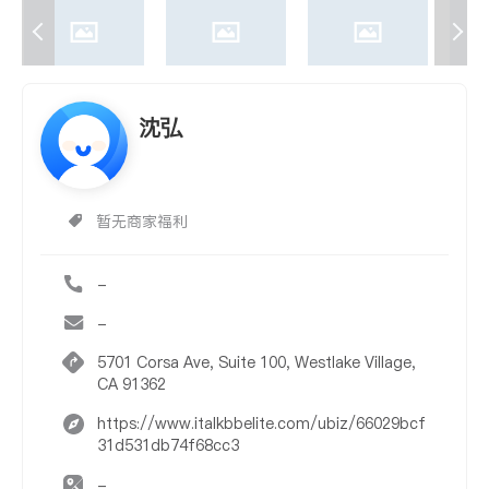
沈弘
暂无商家福利
-
-
5701 Corsa Ave, Suite 100, Westlake Village,
CA 91362
https://www.italkbbelite.com/ubiz/66029bcf
31d531db74f68cc3
-