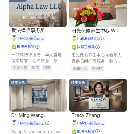
爱法律师事务所
阳光保健养生中心 World
shine
iTalkBB精英认证
iTalkBB精英认证
执照已核实
执照已核实
一站式法律服务，华人首选.
阳光保健养生中心为老年人
房东房客、地产交易、意外
提供日间护理服务，致力于
伤害、车祸重伤、商业诉
通过持续的护理创新来有效
人身伤害
移民
刑事
老年中心
养老院
讼、商标注册、移民信托、
提升老年人的生活质量。
车祸理赔
民事
房地产
建筑合同、刑事案件全包办
信托/遗嘱
商业
商标注册
精英会员
精英会员
索赔
律师-其它
保释
Dr. Ming Wang
Tracy Zhang
iTalkBB精英认证
iTalkBB精英认证
Wang Vision Institute has
执照已核实