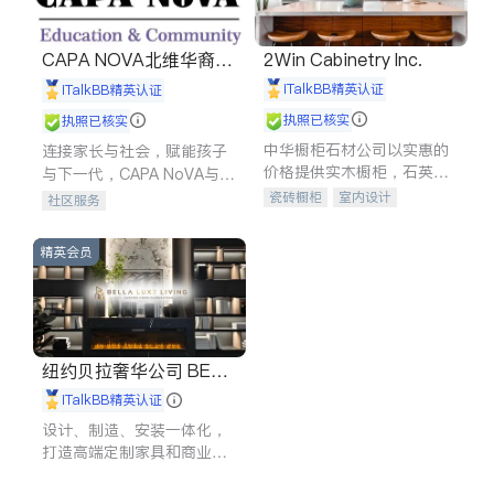
CAPA NOVA北维华裔家
2Win Cabinetry Inc.
长会
iTalkBB精英认证
iTalkBB精英认证
执照已核实
执照已核实
中华橱柜石材公司以实惠的
连接家长与社会，赋能孩子
价格提供实木橱柜，石英石
与下一代，CAPA NoVA与您
台面，多种优质不锈钢水
携手建设包容、公平、充满
瓷砖橱柜
室内设计
社区服务
槽、水龙头与抽油烟机。品
希望的社区。
建筑设计
卫浴洁具
质厨房，家的选择。
室内装修
精英会员
纽约贝拉奢华公司 BELL
A LUXE
iTalkBB精英认证
设计、制造、安装一体化，
打造高端定制家具和商业空
间