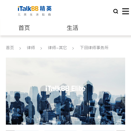
首页
生活
医生
律师
首页
律师
律师-其它
下田律师事务所
保险理财
房地产租售
建筑装修
教育
养老
非盈利组织