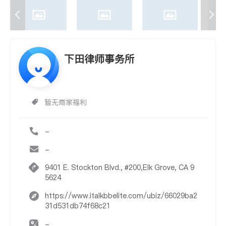
下田律师事务所
暂无商家福利
-
-
9401 E. Stockton Blvd., #200,Elk Grove, CA 9
5624
https://www.italkbbelite.com/ubiz/66029ba2
31d531db74f68c21
-