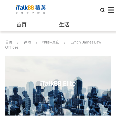
首页
生活
医生
律师
首页
律师
律师-其它
Lynch James Law
Offices
保险理财
房地产租售
建筑装修
教育
养老
非盈利组织