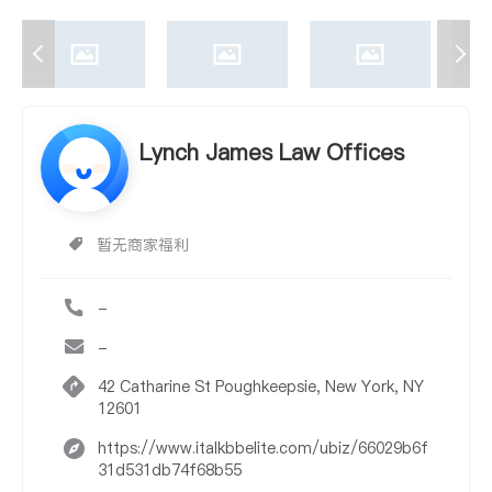
Lynch James Law Offices
暂无商家福利
-
-
42 Catharine St Poughkeepsie, New York, NY
12601
https://www.italkbbelite.com/ubiz/66029b6f
31d531db74f68b55