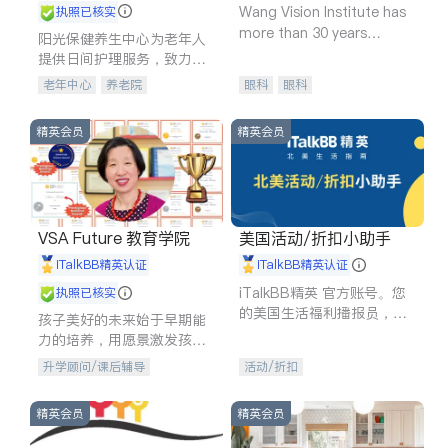
Wang Vision Institute has
执照已核实
more than 30 years
阳光保健养生中心为老年人
experience in
提供日间护理服务，致力于
通过持续的护理创新来有效
老年中心
养老院
眼科
眼科
提升老年人的生活质量。
精英会员
精英会员
VSA Future 教育学院
美国活动/折扣小助手
iTalkBB精英认证
iTalkBB精英认证
iTalkBB精英 官方账号。您
执照已核实
的美国生活福利播报员，精
孩子美好的未来始于早期能
选独家折扣、本地活动与专
力的培养，用愿景激发孩子
业讲座，第一时间享受您的
的学习潜力和动力。理念：
升学顾问/课后辅导
活动/折扣
专属福利。
拥有成长型心态是成功的基
石。
精英会员
精英会员