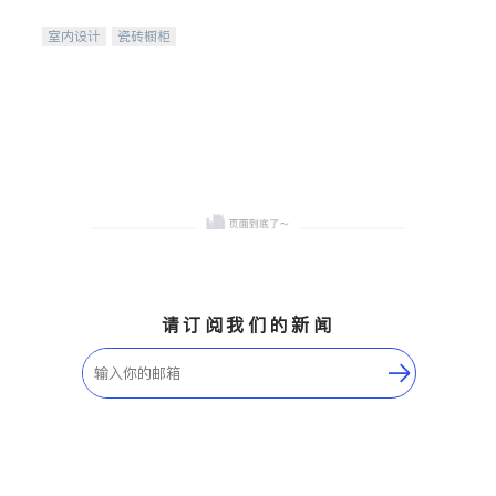
间
室内设计
瓷砖橱柜
卫浴洁具
地板建材
售前软装staging
室内装修
请订阅我们的新闻