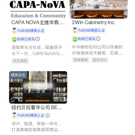
CAPA NOVA北维华裔家
2Win Cabinetry Inc.
长会
iTalkBB精英认证
iTalkBB精英认证
执照已核实
执照已核实
中华橱柜石材公司以实惠的
连接家长与社会，赋能孩子
价格提供实木橱柜，石英石
与下一代，CAPA NoVA与您
台面，多种优质不锈钢水
携手建设包容、公平、充满
瓷砖橱柜
室内设计
社区服务
槽、水龙头与抽油烟机。品
希望的社区。
建筑设计
卫浴洁具
质厨房，家的选择。
室内装修
精英会员
纽约贝拉奢华公司 BELL
A LUXE
iTalkBB精英认证
设计、制造、安装一体化，
打造高端定制家具和商业空