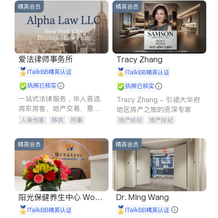
精英会员
精英会员
爱法律师事务所
Tracy Zhang
iTalkBB精英认证
iTalkBB精英认证
执照已核实
执照已核实
一站式法律服务，华人首选.
Tracy Zhang - 引领大华府
房东房客、地产交易、意外
地区房产之旅的资深专家
伤害、车祸重伤、商业诉
人身伤害
移民
刑事
地产经纪
地产经纪
讼、商标注册、移民信托、
车祸理赔
民事
房地产
地产投资
商业地产
建筑合同、刑事案件全包办
信托/遗嘱
商业
商标注册
商铺租售
开发商建商
精英会员
精英会员
索赔
律师-其它
保释
阳光保健养生中心 World
Dr. Ming Wang
shine
iTalkBB精英认证
iTalkBB精英认证