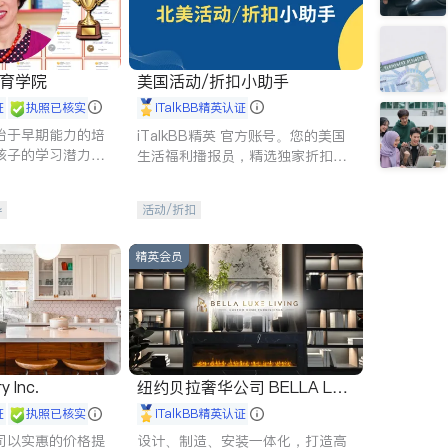
 教育学院
美国活动/折扣小助手
证
执照已核实
iTalkBB精英认证
始于早期能力的培
iTalkBB精英 官方账号。您的美国
孩子的学习潜力和
生活福利播报员，精选独家折扣、
有成长型心态是成
本地活动与专业讲座，第一时间享
受您的专属福利。
导
活动/折扣
精英会员
y Inc.
纽约贝拉奢华公司 BELLA LUX
E
证
执照已核实
iTalkBB精英认证
司以实惠的价格提
设计、制造、安装一体化，打造高