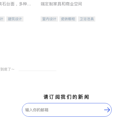
英石台面，多种优
端定制家具和商业空间
水龙头与抽油烟
家的选择。
计
建筑设计
室内设计
瓷砖橱柜
卫浴洁具
装修
地板建材
售前软装staging
室内装修
请订阅我们的新闻