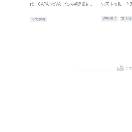
供实木橱柜，石
代，CAPA NoVA与您携手建设包
质不锈钢水槽、
容、公平、充满希望的社区。
机。品质厨房，
瓷砖橱柜
室内设
社区服务
卫浴洁具
室内