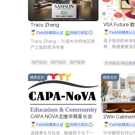
VSA Future
Tracy Zhang
iTalkBB精英认
iTalkBB精英认证
执照已核实
孩子美好的未来
Tracy Zhang - 引领大华府地区房
养，用愿景激发
产之旅的资深专家
动力。理念：拥
功的基石。
地产经纪
地产经纪
地产投资
升学顾问/课后辅
商业地产
商铺租售
开发商建商
精英会员
精英会员
CAPA NOVA北维华裔家长会
2Win Cabinetr
iTalkBB精英认证
执照已核实
iTalkBB精英认
连接家长与社会，赋能孩子与下一
中华橱柜石材公