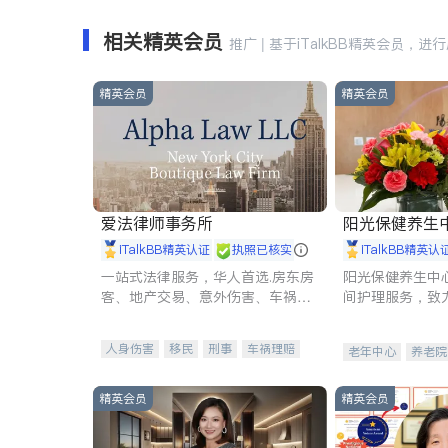
相关精英会员
推广 | 基于iTalkBB精英会员，进
精英会员
精英会员
爱法律师事务所
阳光保健养生中心 
iTalkBB精英认证
执照已核实
iTalkBB精英认
一站式法律服务，华人首选.房东房
阳光保健养生中
客、地产交易、意外伤害、车祸重
间护理服务，致
伤、商业诉讼、商标注册、移民信
理创新来有效提
托、建筑合同、刑事案件全包办
量。
人身伤害
移民
刑事
车祸理赔
老年中心
养老院
民事
房地产
信托/遗嘱
商业
商标注册
索赔
律师-其它
保释
精英会员
精英会员