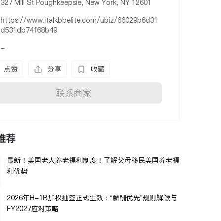
327 Mill St Poughkeepsie, New York, NY 12601
https://www.italkbbelite.com/ubiz/66029b6d31
d531db74f68b49
-
点赞
分享
收藏
联系商家
推荐
最新！美国老人养老福利制度！了解父母移民美国养老福
利优势
2026年H-1B加权抽签正式生效：“薪酬优先”规则解读与
FY2027应对策略