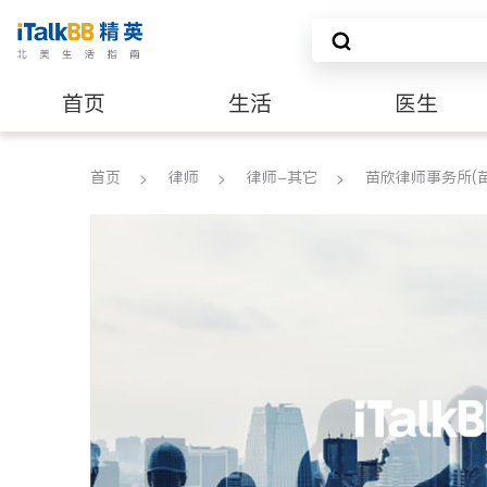
首页
生活
医生
养老
非盈利组织
首页
律师
律师-其它
苗欣律师事务所(苗欣律