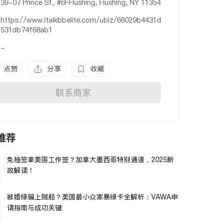
39-07 Prince St., #6FFlushing, Flushing, NY 11354
https://www.italkbbelite.com/ubiz/66029b4431d
531db74f68ab1
-
点赞
分享
收藏
联系商家
推荐
免抽签拿美国工作签？加拿大墨西哥特别通道，2025新
政解读！
被婚绿骗上贼船？美国最小众家暴绿卡全解析：VAWA申
请指南与成功关键