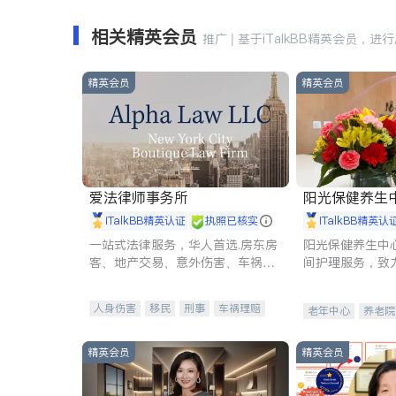
相关精英会员
推广 | 基于iTalkBB精英会员，进
精英会员
精英会员
爱法律师事务所
阳光保健养生中心 
iTalkBB精英认证
执照已核实
iTalkBB精英认
一站式法律服务，华人首选.房东房
阳光保健养生中
客、地产交易、意外伤害、车祸重
间护理服务，致
伤、商业诉讼、商标注册、移民信
理创新来有效提
托、建筑合同、刑事案件全包办
量。
人身伤害
移民
刑事
车祸理赔
老年中心
养老院
民事
房地产
信托/遗嘱
商业
商标注册
索赔
律师-其它
保释
精英会员
精英会员