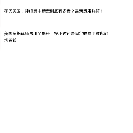
移民美国，律师费申请费到底有多贵？最新费用详解！
美国车祸律师费用全揭秘！按小时还是固定收费？教你避
坑省钱