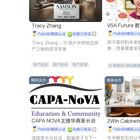
VSA Future
Tracy Zhang
iTalkBB精英认
iTalkBB精英认证
执照已核实
孩子美好的未来
Tracy Zhang - 引领大华府地区房
养，用愿景激发
产之旅的资深专家
动力。理念：拥
功的基石。
地产经纪
地产经纪
地产投资
升学顾问/课后辅
商业地产
商铺租售
开发商建商
精英会员
精英会员
CAPA NOVA北维华裔家长会
2Win Cabinetr
iTalkBB精英认证
执照已核实
iTalkBB精英认
连接家长与社会，赋能孩子与下一
中华橱柜石材公