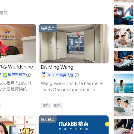
行展示
精英会员
Worldshine
Dr. Ming Wang
证
执照已核实
iTalkBB精英认证
心为老年人提供日
Wang Vision Institute has more
力于通过持续的护
than 30 years experience in
升老年人的生活质
眼科
眼科
精英会员