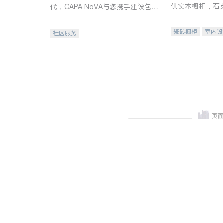
供实木橱柜，石
代，CAPA NoVA与您携手建设包
质不锈钢水槽、
容、公平、充满希望的社区。
机。品质厨房，
瓷砖橱柜
室内设
社区服务
卫浴洁具
室内