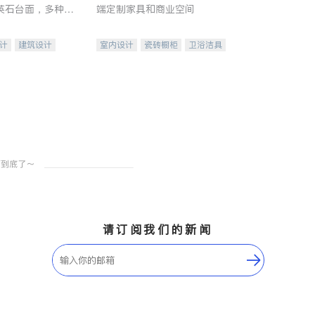
英石台面，多种优
端定制家具和商业空间
水龙头与抽油烟
家的选择。
计
建筑设计
室内设计
瓷砖橱柜
卫浴洁具
装修
地板建材
售前软装staging
室内装修
请订阅我们的新闻