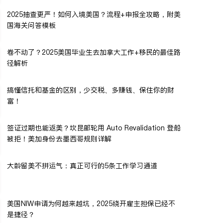
2025抽查更严！如何入境美国？流程+申报全攻略，附美
国海关问答模板
卷不动了？2025美国毕业生去加拿大工作+移民的最佳路
径解析
搞懂信托和基金的区别，少交税、多赚钱、保住你的财
富！
签证过期也能返美？坎昆邮轮用 Auto Revalidation 登船
被拒！美加身份去墨西哥规则详解
大龄留美不拼运气：真正可行的5条工作学习通道
美国NIW申请为何越来越坑，2025绕开雇主担保已经不
是捷径？