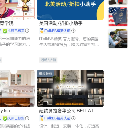
 教育学院
美国活动/折扣小助手
证
执照已核实
iTalkBB精英认证
始于早期能力的培
iTalkBB精英 官方账号。您的美国
孩子的学习潜力和
生活福利播报员，精选独家折扣、
有成长型心态是成
本地活动与专业讲座，第一时间享
受您的专属福利。
导
活动/折扣
精英会员
y Inc.
纽约贝拉奢华公司 BELLA LUX
E
证
执照已核实
iTalkBB精英认证
司以实惠的价格提
设计、制造、安装一体化，打造高