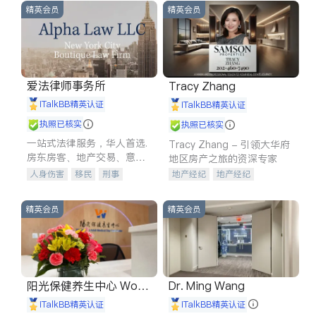
精英会员
精英会员
爱法律师事务所
Tracy Zhang
iTalkBB精英认证
iTalkBB精英认证
执照已核实
执照已核实
一站式法律服务，华人首选.
Tracy Zhang - 引领大华府
房东房客、地产交易、意外
地区房产之旅的资深专家
伤害、车祸重伤、商业诉
人身伤害
移民
刑事
地产经纪
地产经纪
讼、商标注册、移民信托、
车祸理赔
民事
房地产
地产投资
商业地产
建筑合同、刑事案件全包办
信托/遗嘱
商业
商标注册
商铺租售
开发商建商
精英会员
精英会员
索赔
律师-其它
保释
阳光保健养生中心 World
Dr. Ming Wang
shine
iTalkBB精英认证
iTalkBB精英认证