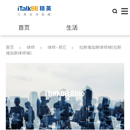
首页
生活
医生
律师
首页
律师
律师-其它
拉斯维加斯律师楼(拉斯
维加斯律师楼)
保险理财
房地产租售
建筑装修
教育
养老
非盈利组织