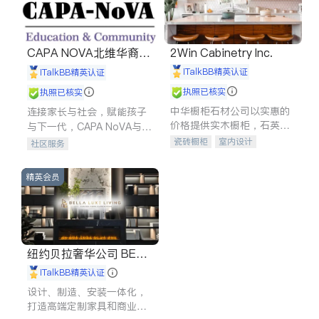
CAPA NOVA北维华裔家
2Win Cabinetry Inc.
长会
iTalkBB精英认证
iTalkBB精英认证
执照已核实
执照已核实
中华橱柜石材公司以实惠的
连接家长与社会，赋能孩子
价格提供实木橱柜，石英石
与下一代，CAPA NoVA与您
台面，多种优质不锈钢水
携手建设包容、公平、充满
瓷砖橱柜
室内设计
社区服务
槽、水龙头与抽油烟机。品
希望的社区。
建筑设计
卫浴洁具
质厨房，家的选择。
室内装修
精英会员
纽约贝拉奢华公司 BELL
A LUXE
iTalkBB精英认证
设计、制造、安装一体化，
打造高端定制家具和商业空