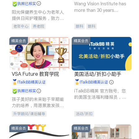
Wang Vision Institute has
执照已核实
more than 30 years
阳光保健养生中心为老年人
experience in
提供日间护理服务，致力于
通过持续的护理创新来有效
老年中心
养老院
眼科
眼科
提升老年人的生活质量。
精英会员
精英会员
VSA Future 教育学院
美国活动/折扣小助手
iTalkBB精英认证
iTalkBB精英认证
iTalkBB精英 官方账号。您
执照已核实
的美国生活福利播报员，精
孩子美好的未来始于早期能
选独家折扣、本地活动与专
力的培养，用愿景激发孩子
业讲座，第一时间享受您的
的学习潜力和动力。理念：
升学顾问/课后辅导
活动/折扣
专属福利。
拥有成长型心态是成功的基
石。
精英会员
精英会员