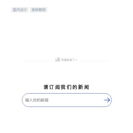
间
室内设计
瓷砖橱柜
卫浴洁具
地板建材
售前软装staging
室内装修
请订阅我们的新闻