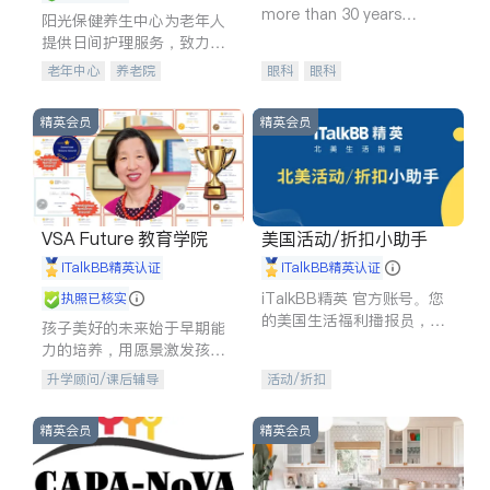
more than 30 years
阳光保健养生中心为老年人
experience in
提供日间护理服务，致力于
通过持续的护理创新来有效
老年中心
养老院
眼科
眼科
提升老年人的生活质量。
精英会员
精英会员
VSA Future 教育学院
美国活动/折扣小助手
iTalkBB精英认证
iTalkBB精英认证
iTalkBB精英 官方账号。您
执照已核实
的美国生活福利播报员，精
孩子美好的未来始于早期能
选独家折扣、本地活动与专
力的培养，用愿景激发孩子
业讲座，第一时间享受您的
的学习潜力和动力。理念：
升学顾问/课后辅导
活动/折扣
专属福利。
拥有成长型心态是成功的基
石。
精英会员
精英会员