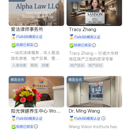
爱法律师事务所
Tracy Zhang
iTalkBB精英认证
iTalkBB精英认证
执照已核实
执照已核实
一站式法律服务，华人首选.
Tracy Zhang - 引领大华府
房东房客、地产交易、意外
地区房产之旅的资深专家
伤害、车祸重伤、商业诉
人身伤害
移民
刑事
地产经纪
地产经纪
讼、商标注册、移民信托、
车祸理赔
民事
房地产
地产投资
商业地产
建筑合同、刑事案件全包办
信托/遗嘱
商业
商标注册
商铺租售
开发商建商
精英会员
精英会员
索赔
律师-其它
保释
阳光保健养生中心 World
Dr. Ming Wang
shine
iTalkBB精英认证
iTalkBB精英认证
Wang Vision Institute has
执照已核实