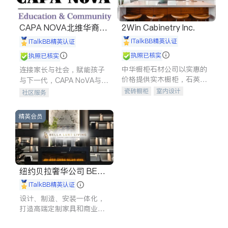
CAPA NOVA北维华裔家
2Win Cabinetry Inc.
长会
iTalkBB精英认证
iTalkBB精英认证
执照已核实
执照已核实
中华橱柜石材公司以实惠的
连接家长与社会，赋能孩子
价格提供实木橱柜，石英石
与下一代，CAPA NoVA与您
台面，多种优质不锈钢水
携手建设包容、公平、充满
瓷砖橱柜
室内设计
社区服务
槽、水龙头与抽油烟机。品
希望的社区。
建筑设计
卫浴洁具
质厨房，家的选择。
室内装修
精英会员
纽约贝拉奢华公司 BELL
A LUXE
iTalkBB精英认证
设计、制造、安装一体化，
打造高端定制家具和商业空
间