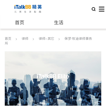
首页
生活
医生
律师
首页
律师
律师-其它
保罗‧牧迪律师事务
所
保险理财
房地产租售
建筑装修
教育
养老
非盈利组织