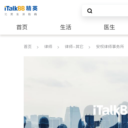
首页
生活
医生
养老
非盈利组织
首页
律师
律师-其它
安权律师事务所