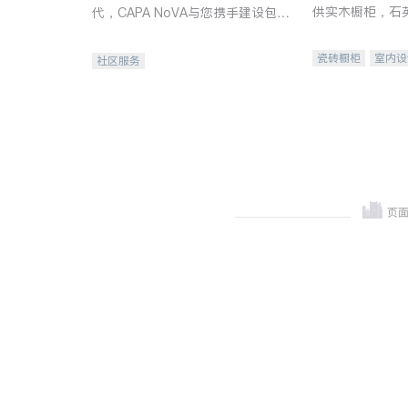
供实木橱柜，石
代，CAPA NoVA与您携手建设包
质不锈钢水槽、
容、公平、充满希望的社区。
机。品质厨房，
瓷砖橱柜
室内设
社区服务
卫浴洁具
室内