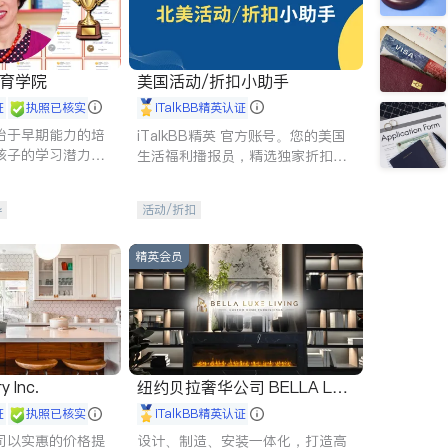
 教育学院
美国活动/折扣小助手
证
执照已核实
iTalkBB精英认证
始于早期能力的培
iTalkBB精英 官方账号。您的美国
孩子的学习潜力和
生活福利播报员，精选独家折扣、
有成长型心态是成
本地活动与专业讲座，第一时间享
受您的专属福利。
导
活动/折扣
精英会员
y Inc.
纽约贝拉奢华公司 BELLA LUX
E
证
执照已核实
iTalkBB精英认证
司以实惠的价格提
设计、制造、安装一体化，打造高