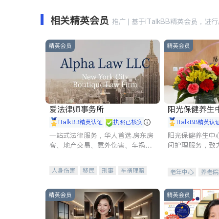
相关精英会员
推广 | 基于iTalkBB精英会员，进
精英会员
精英会员
爱法律师事务所
阳光保健养生中心 
iTalkBB精英认证
执照已核实
iTalkBB精英认
一站式法律服务，华人首选.房东房
阳光保健养生中
客、地产交易、意外伤害、车祸重
间护理服务，致
伤、商业诉讼、商标注册、移民信
理创新来有效提
托、建筑合同、刑事案件全包办
量。
人身伤害
移民
刑事
车祸理赔
老年中心
养老院
民事
房地产
信托/遗嘱
商业
商标注册
索赔
律师-其它
保释
精英会员
精英会员