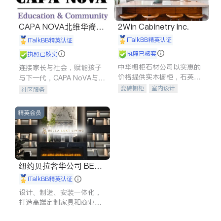
CAPA NOVA北维华裔家
2Win Cabinetry Inc.
长会
iTalkBB精英认证
iTalkBB精英认证
执照已核实
执照已核实
中华橱柜石材公司以实惠的
连接家长与社会，赋能孩子
价格提供实木橱柜，石英石
与下一代，CAPA NoVA与您
台面，多种优质不锈钢水
携手建设包容、公平、充满
瓷砖橱柜
室内设计
社区服务
槽、水龙头与抽油烟机。品
希望的社区。
建筑设计
卫浴洁具
质厨房，家的选择。
室内装修
精英会员
纽约贝拉奢华公司 BELL
A LUXE
iTalkBB精英认证
设计、制造、安装一体化，
打造高端定制家具和商业空
间