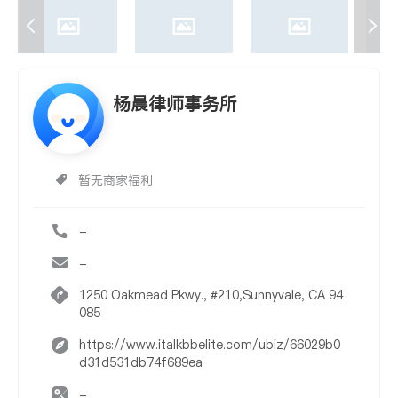
杨晨律师事务所
暂无商家福利
-
-
1250 Oakmead Pkwy., #210,Sunnyvale, CA 94
085
https://www.italkbbelite.com/ubiz/66029b0
d31d531db74f689ea
-