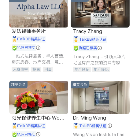
爱法律师事务所
Tracy Zhang
iTalkBB精英认证
iTalkBB精英认证
执照已核实
执照已核实
一站式法律服务，华人首选.
Tracy Zhang - 引领大华府
房东房客、地产交易、意外
地区房产之旅的资深专家
伤害、车祸重伤、商业诉
人身伤害
移民
刑事
地产经纪
地产经纪
讼、商标注册、移民信托、
车祸理赔
民事
房地产
地产投资
商业地产
建筑合同、刑事案件全包办
信托/遗嘱
商业
商标注册
商铺租售
开发商建商
精英会员
精英会员
索赔
律师-其它
保释
阳光保健养生中心 World
Dr. Ming Wang
shine
iTalkBB精英认证
iTalkBB精英认证
Wang Vision Institute has
执照已核实