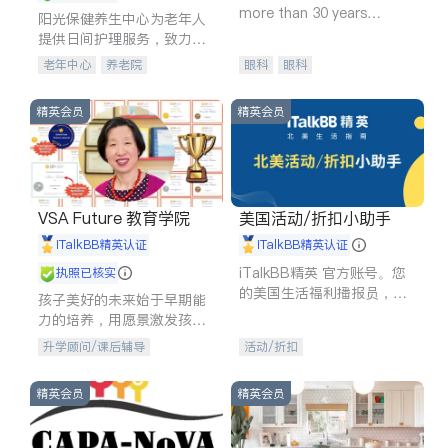
more than 30 years
阳光保健养生中心为老年人
experience in
提供日间护理服务，致力于
通过持续的护理创新来有效
老年中心
养老院
眼科
眼科
提升老年人的生活质量。
精英会员
精英会员
VSA Future 教育学院
美国活动/折扣小助手
iTalkBB精英认证
iTalkBB精英认证
iTalkBB精英 官方账号。您
执照已核实
的美国生活福利播报员，精
孩子美好的未来始于早期能
选独家折扣、本地活动与专
力的培养，用愿景激发孩子
业讲座，第一时间享受您的
的学习潜力和动力。理念：
升学顾问/课后辅导
活动/折扣
专属福利。
拥有成长型心态是成功的基
石。
精英会员
精英会员