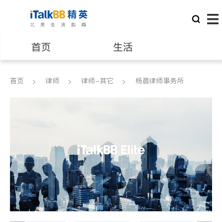
首页
生活
医生
律师
首页
律师
律师-其它
杨晨律师事务所
保险理财
房地产租售
建筑装修
教育
养老
非盈利组织