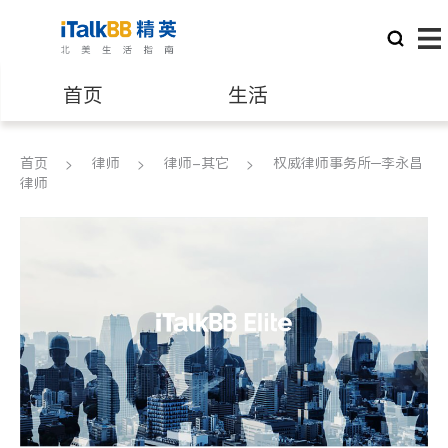
首页
生活
医生
律师
首页
律师
律师-其它
权威律师事务所─李永昌
律师
保险理财
房地产租售
建筑装修
教育
养老
非盈利组织