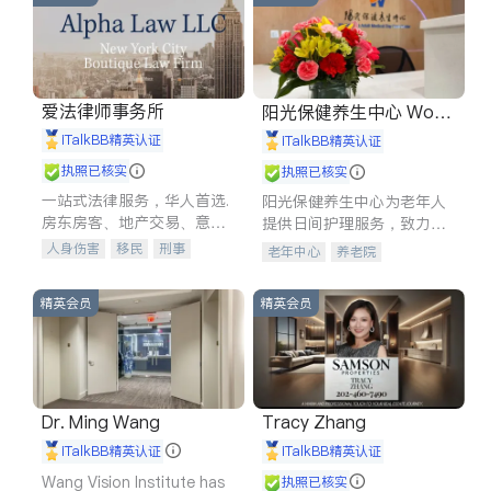
爱法律师事务所
阳光保健养生中心 World
shine
iTalkBB精英认证
iTalkBB精英认证
执照已核实
执照已核实
一站式法律服务，华人首选.
阳光保健养生中心为老年人
房东房客、地产交易、意外
提供日间护理服务，致力于
伤害、车祸重伤、商业诉
通过持续的护理创新来有效
人身伤害
移民
刑事
老年中心
养老院
讼、商标注册、移民信托、
提升老年人的生活质量。
车祸理赔
民事
房地产
建筑合同、刑事案件全包办
信托/遗嘱
商业
商标注册
精英会员
精英会员
索赔
律师-其它
保释
Dr. Ming Wang
Tracy Zhang
iTalkBB精英认证
iTalkBB精英认证
Wang Vision Institute has
执照已核实