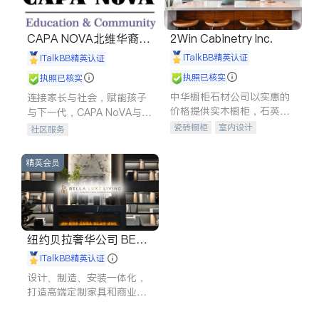
CAPA NOVA北维华裔家
2Win Cabinetry Inc.
长会
iTalkBB精英认证
iTalkBB精英认证
执照已核实
执照已核实
中华橱柜石材公司以实惠的
连接家长与社会，赋能孩子
价格提供实木橱柜，石英石
与下一代，CAPA NoVA与您
台面，多种优质不锈钢水
携手建设包容、公平、充满
瓷砖橱柜
室内设计
社区服务
槽、水龙头与抽油烟机。品
希望的社区。
建筑设计
卫浴洁具
质厨房，家的选择。
室内装修
精英会员
纽约贝拉奢华公司 BELL
A LUXE
iTalkBB精英认证
设计、制造、安装一体化，
打造高端定制家具和商业空
间