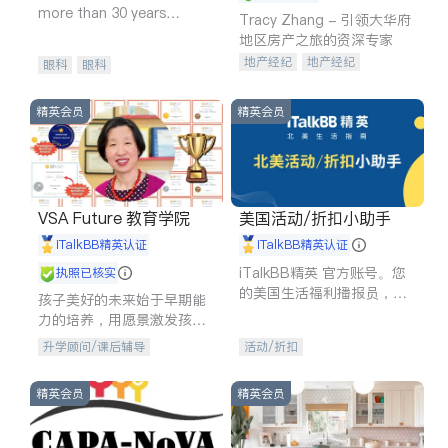
more than 30 years
Tracy Zhang - 引领大华府
experience in
地区房产之旅的资深专家
地产经纪
地产经纪
眼科
眼科
地产投资
商业地产
商铺租售
开发商建商
精英会员
精英会员
VSA Future 教育学院
美国活动/折扣小助手
iTalkBB精英认证
iTalkBB精英认证
iTalkBB精英 官方账号。您
执照已核实
的美国生活福利播报员，精
孩子美好的未来始于早期能
选独家折扣、本地活动与专
力的培养，用愿景激发孩子
业讲座，第一时间享受您的
的学习潜力和动力。理念：
升学顾问/课后辅导
活动/折扣
专属福利。
拥有成长型心态是成功的基
石。
精英会员
精英会员