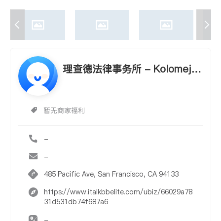
理查德法律事务所 - Kolomeje
c, Richard S., Attorney at Law
暂无商家福利
-
-
485 Pacific Ave, San Francisco, CA 94133
https://www.italkbbelite.com/ubiz/66029a78
31d531db74f687a6
-