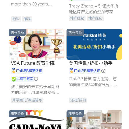
more than 30 years
Tracy Zhang - 引领大华府
experience in
地区房产之旅的资深专家
地产经纪
地产经纪
眼科
眼科
地产投资
商业地产
商铺租售
开发商建商
精英会员
精英会员
VSA Future 教育学院
美国活动/折扣小助手
iTalkBB精英认证
iTalkBB精英认证
iTalkBB精英 官方账号。您
执照已核实
的美国生活福利播报员，精
孩子美好的未来始于早期能
选独家折扣、本地活动与专
力的培养，用愿景激发孩子
业讲座，第一时间享受您的
的学习潜力和动力。理念：
升学顾问/课后辅导
活动/折扣
专属福利。
拥有成长型心态是成功的基
石。
精英会员
精英会员