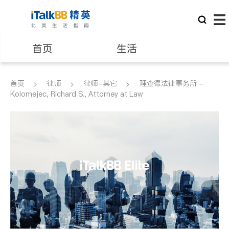
首页
生活
医生
律师
首页
律师
律师-其它
理查德法律事务所 -
Kolomejec, Richard S., Attorney at Law
保险理财
房地产租售
建筑装修
教育
养老
非盈利组织