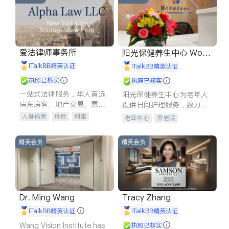
爱法律师事务所
阳光保健养生中心 World
shine
iTalkBB精英认证
iTalkBB精英认证
执照已核实
执照已核实
一站式法律服务，华人首选.
阳光保健养生中心为老年人
房东房客、地产交易、意外
提供日间护理服务，致力于
伤害、车祸重伤、商业诉
通过持续的护理创新来有效
人身伤害
移民
刑事
老年中心
养老院
讼、商标注册、移民信托、
提升老年人的生活质量。
车祸理赔
民事
房地产
建筑合同、刑事案件全包办
信托/遗嘱
商业
商标注册
精英会员
精英会员
索赔
律师-其它
保释
Dr. Ming Wang
Tracy Zhang
iTalkBB精英认证
iTalkBB精英认证
Wang Vision Institute has
执照已核实