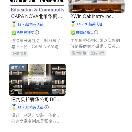
CAPA NOVA北维华裔家
2Win Cabinetry Inc.
长会
iTalkBB精英认证
iTalkBB精英认证
执照已核实
执照已核实
中华橱柜石材公司以实惠的
连接家长与社会，赋能孩子
价格提供实木橱柜，石英石
与下一代，CAPA NoVA与您
台面，多种优质不锈钢水
携手建设包容、公平、充满
瓷砖橱柜
室内设计
社区服务
槽、水龙头与抽油烟机。品
希望的社区。
建筑设计
卫浴洁具
质厨房，家的选择。
室内装修
精英会员
纽约贝拉奢华公司 BELL
A LUXE
iTalkBB精英认证
设计、制造、安装一体化，
打造高端定制家具和商业空
间