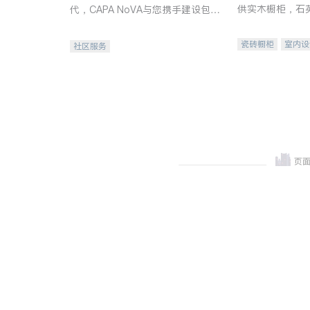
供实木橱柜，石
代，CAPA NoVA与您携手建设包
质不锈钢水槽、
容、公平、充满希望的社区。
机。品质厨房，
瓷砖橱柜
室内设
社区服务
卫浴洁具
室内