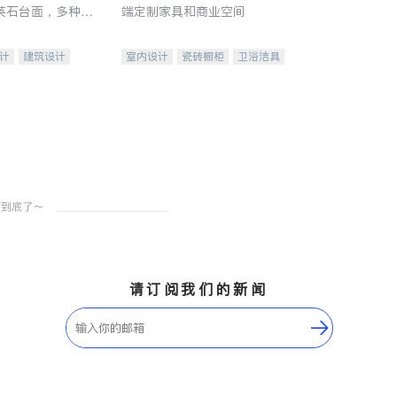
英石台面，多种优
端定制家具和商业空间
水龙头与抽油烟
家的选择。
计
建筑设计
室内设计
瓷砖橱柜
卫浴洁具
装修
地板建材
售前软装staging
室内装修
请订阅我们的新闻