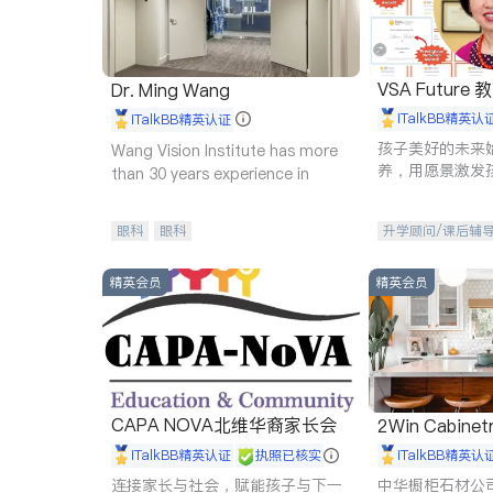
VSA Future
Dr. Ming Wang
iTalkBB精英认
iTalkBB精英认证
孩子美好的未来
Wang Vision Institute has more
养，用愿景激发
than 30 years experience in
动力。理念：拥
功的基石。
眼科
眼科
升学顾问/课后辅
精英会员
精英会员
CAPA NOVA北维华裔家长会
2Win Cabinetr
iTalkBB精英认证
执照已核实
iTalkBB精英认
连接家长与社会，赋能孩子与下一
中华橱柜石材公