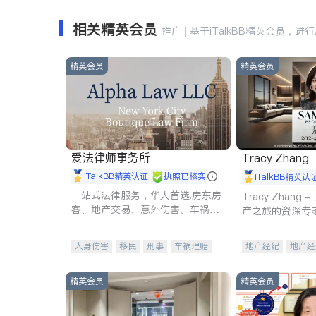
相关精英会员
推广 | 基于iTalkBB精英会员，进
精英会员
精英会员
爱法律师事务所
Tracy Zhang
iTalkBB精英认证
执照已核实
iTalkBB精英认
一站式法律服务，华人首选.房东房
Tracy Zhan
客、地产交易、意外伤害、车祸重
产之旅的资深专
伤、商业诉讼、商标注册、移民信
托、建筑合同、刑事案件全包办
人身伤害
移民
刑事
车祸理赔
地产经纪
地产经
民事
房地产
信托/遗嘱
商业
商业地产
商铺
商标注册
索赔
律师-其它
保释
精英会员
精英会员