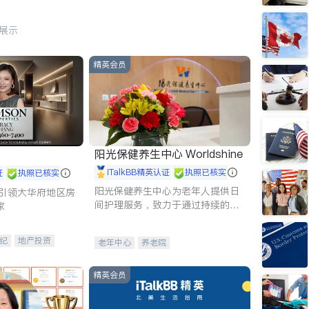
行展示
精英会员
阳光保健养生中心 Worldshine
iTalkBB精英认证
执照已核实
证
执照已核实
阳光保健养生中心为老年人提供日
g - 引领大华府地区房
间护理服务，致力于通过持续的护
家
理创新来有效提升老年人的生活质
量。
纪
地产投资
老年中心
养老院
租售
开发商建商
精英会员