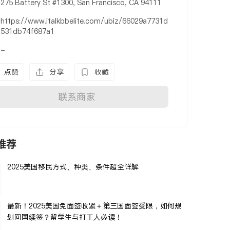
275 Battery St #1300, San Francisco, CA 94111
https://www.italkbbelite.com/ubiz/66029a7731d
531db74f687a1
-
点赞
分享
收藏
联系商家
推荐
2025美国移民方式、种类、条件超全详解
最新！2025美国免面签收紧＋第三国面签受限，如何规
划回国续签？留学生与打工人必读！