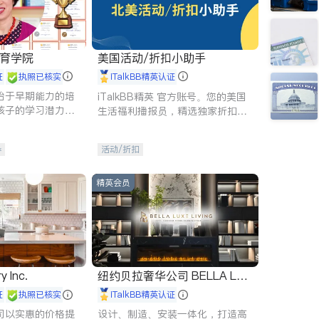
 教育学院
美国活动/折扣小助手
证
执照已核实
iTalkBB精英认证
始于早期能力的培
iTalkBB精英 官方账号。您的美国
孩子的学习潜力和
生活福利播报员，精选独家折扣、
有成长型心态是成
本地活动与专业讲座，第一时间享
受您的专属福利。
导
活动/折扣
精英会员
y Inc.
纽约贝拉奢华公司 BELLA LUX
E
证
执照已核实
iTalkBB精英认证
司以实惠的价格提
设计、制造、安装一体化，打造高