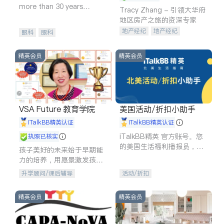
more than 30 years
Tracy Zhang - 引领大华府
experience in
地区房产之旅的资深专家
地产经纪
地产经纪
眼科
眼科
地产投资
商业地产
商铺租售
开发商建商
精英会员
精英会员
VSA Future 教育学院
美国活动/折扣小助手
iTalkBB精英认证
iTalkBB精英认证
iTalkBB精英 官方账号。您
执照已核实
的美国生活福利播报员，精
孩子美好的未来始于早期能
选独家折扣、本地活动与专
力的培养，用愿景激发孩子
业讲座，第一时间享受您的
的学习潜力和动力。理念：
升学顾问/课后辅导
活动/折扣
专属福利。
拥有成长型心态是成功的基
石。
精英会员
精英会员