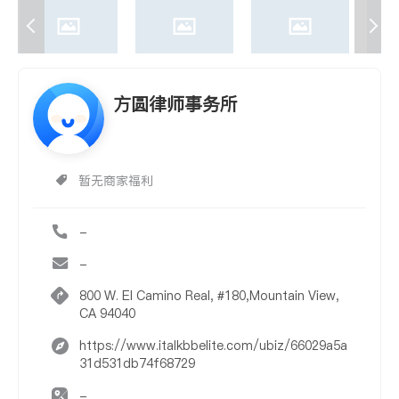
方圆律师事务所
暂无商家福利
-
-
800 W. El Camino Real, #180,Mountain View,
CA 94040
https://www.italkbbelite.com/ubiz/66029a5a
31d531db74f68729
-