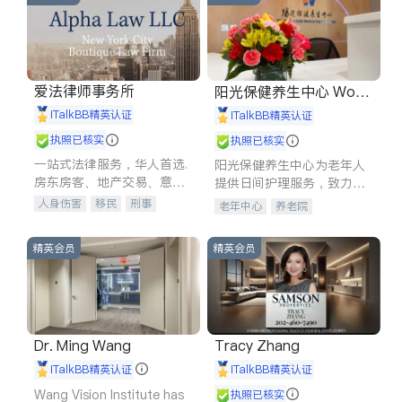
爱法律师事务所
阳光保健养生中心 World
shine
iTalkBB精英认证
iTalkBB精英认证
执照已核实
执照已核实
一站式法律服务，华人首选.
阳光保健养生中心为老年人
房东房客、地产交易、意外
提供日间护理服务，致力于
伤害、车祸重伤、商业诉
通过持续的护理创新来有效
人身伤害
移民
刑事
老年中心
养老院
讼、商标注册、移民信托、
提升老年人的生活质量。
车祸理赔
民事
房地产
建筑合同、刑事案件全包办
信托/遗嘱
商业
商标注册
精英会员
精英会员
索赔
律师-其它
保释
Dr. Ming Wang
Tracy Zhang
iTalkBB精英认证
iTalkBB精英认证
Wang Vision Institute has
执照已核实