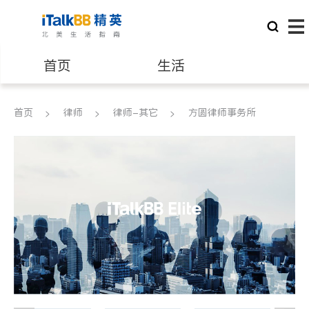
首页
生活
医生
律师
首页
律师
律师-其它
方圆律师事务所
保险理财
房地产租售
建筑装修
教育
养老
非盈利组织