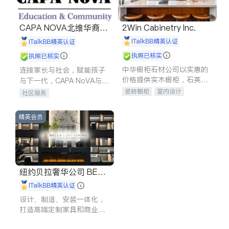
CAPA NOVA北维华裔家
2Win Cabinetry Inc.
长会
iTalkBB精英认证
iTalkBB精英认证
执照已核实
执照已核实
中华橱柜石材公司以实惠的
连接家长与社会，赋能孩子
价格提供实木橱柜，石英石
与下一代，CAPA NoVA与您
台面，多种优质不锈钢水
携手建设包容、公平、充满
瓷砖橱柜
室内设计
社区服务
槽、水龙头与抽油烟机。品
希望的社区。
建筑设计
卫浴洁具
质厨房，家的选择。
室内装修
精英会员
纽约贝拉奢华公司 BELL
A LUXE
iTalkBB精英认证
设计、制造、安装一体化，
打造高端定制家具和商业空
间