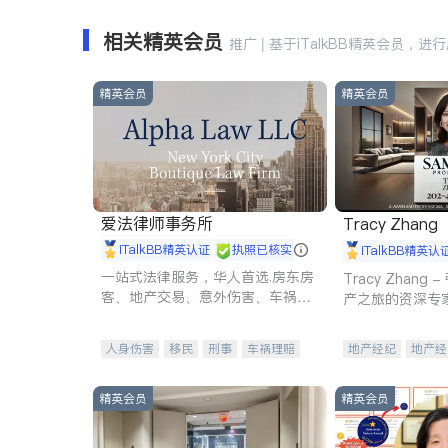
相关精英会员
推广 | 基于iTalkBB精英会员，进
精英会员
精英会员
爱法律师事务所
Tracy Zhang
iTalkBB精英认证
执照已核实
iTalkBB精英认
一站式法律服务，华人首选.房东房
Tracy Zhan
客、地产交易、意外伤害、车祸重
产之旅的资深专
伤、商业诉讼、商标注册、移民信
托、建筑合同、刑事案件全包办
人身伤害
移民
刑事
车祸理赔
地产经纪
地产经
民事
房地产
信托/遗嘱
商业
商业地产
商铺
商标注册
索赔
律师-其它
保释
精英会员
精英会员