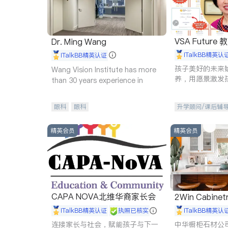
VSA Future
Dr. Ming Wang
iTalkBB精英认
iTalkBB精英认证
孩子美好的未来
Wang Vision Institute has more
养，用愿景激发
than 30 years experience in
动力。理念：拥
功的基石。
眼科
眼科
升学顾问/课后辅
精英会员
精英会员
CAPA NOVA北维华裔家长会
2Win Cabinetr
iTalkBB精英认证
执照已核实
iTalkBB精英认
连接家长与社会，赋能孩子与下一
中华橱柜石材公