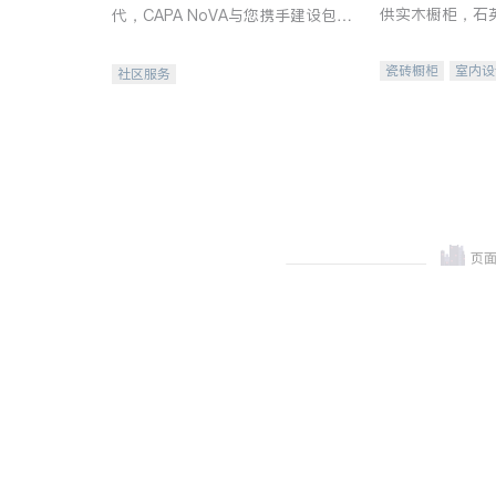
供实木橱柜，石
代，CAPA NoVA与您携手建设包
质不锈钢水槽、
容、公平、充满希望的社区。
机。品质厨房，
瓷砖橱柜
室内设
社区服务
卫浴洁具
室内