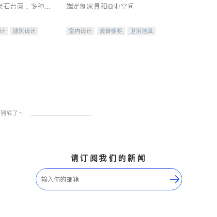
英石台面，多种优
端定制家具和商业空间
水龙头与抽油烟
家的选择。
计
建筑设计
室内设计
瓷砖橱柜
卫浴洁具
装修
地板建材
售前软装staging
室内装修
请订阅我们的新闻