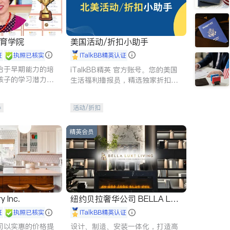
 教育学院
美国活动/折扣小助手
证
执照已核实
iTalkBB精英认证
始于早期能力的培
iTalkBB精英 官方账号。您的美国
孩子的学习潜力和
生活福利播报员，精选独家折扣、
有成长型心态是成
本地活动与专业讲座，第一时间享
受您的专属福利。
导
活动/折扣
精英会员
y Inc.
纽约贝拉奢华公司 BELLA LUX
E
证
执照已核实
iTalkBB精英认证
司以实惠的价格提
设计、制造、安装一体化，打造高