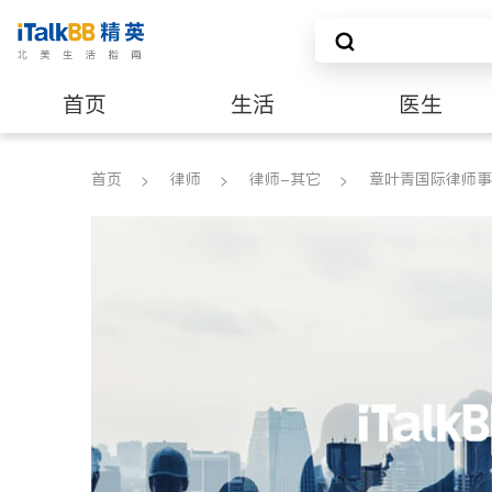
首页
生活
医生
养老
非盈利组织
首页
律师
律师-其它
章叶青国际律师事