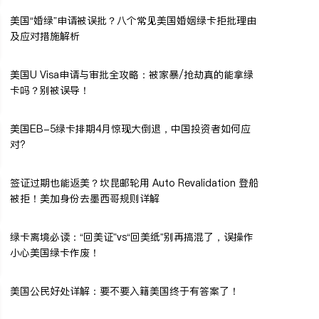
美国“婚绿”申请被误批？八个常见美国婚姻绿卡拒批理由
及应对措施解析
美国U Visa申请与审批全攻略：被家暴/抢劫真的能拿绿
卡吗？别被误导！
美国EB-5绿卡排期4月惊现大倒退，中国投资者如何应
对?
签证过期也能返美？坎昆邮轮用 Auto Revalidation 登船
被拒！美加身份去墨西哥规则详解
绿卡离境必读：“回美证”vs“回美纸”别再搞混了，误操作
小心美国绿卡作废！
美国公民好处详解：要不要入籍美国终于有答案了！