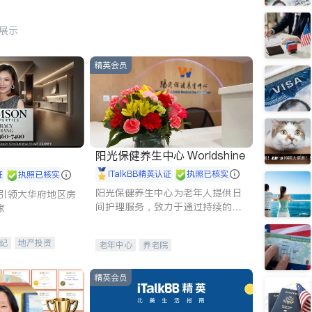
行展示
精英会员
阳光保健养生中心 Worldshine
iTalkBB精英认证
执照已核实
证
执照已核实
阳光保健养生中心为老年人提供日
g - 引领大华府地区房
间护理服务，致力于通过持续的护
家
理创新来有效提升老年人的生活质
量。
纪
地产投资
老年中心
养老院
租售
开发商建商
精英会员