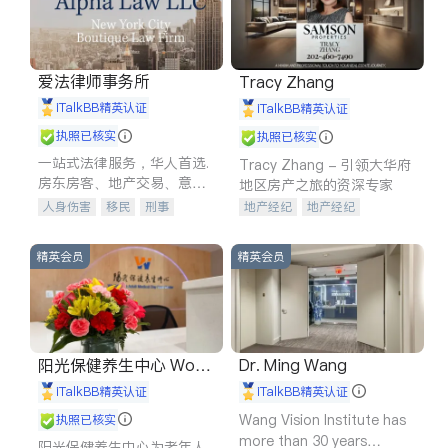
爱法律师事务所
Tracy Zhang
iTalkBB精英认证
iTalkBB精英认证
执照已核实
执照已核实
一站式法律服务，华人首选.
Tracy Zhang - 引领大华府
房东房客、地产交易、意外
地区房产之旅的资深专家
伤害、车祸重伤、商业诉
人身伤害
移民
刑事
地产经纪
地产经纪
讼、商标注册、移民信托、
车祸理赔
民事
房地产
地产投资
商业地产
建筑合同、刑事案件全包办
信托/遗嘱
商业
商标注册
商铺租售
开发商建商
精英会员
精英会员
索赔
律师-其它
保释
阳光保健养生中心 World
Dr. Ming Wang
shine
iTalkBB精英认证
iTalkBB精英认证
Wang Vision Institute has
执照已核实
more than 30 years
阳光保健养生中心为老年人