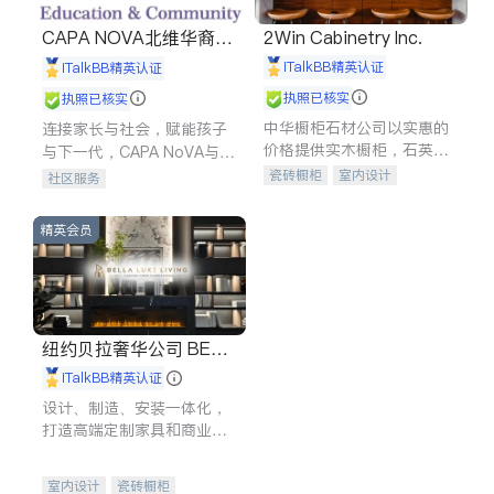
CAPA NOVA北维华裔家
2Win Cabinetry Inc.
长会
iTalkBB精英认证
iTalkBB精英认证
执照已核实
执照已核实
中华橱柜石材公司以实惠的
连接家长与社会，赋能孩子
价格提供实木橱柜，石英石
与下一代，CAPA NoVA与您
台面，多种优质不锈钢水
携手建设包容、公平、充满
瓷砖橱柜
室内设计
社区服务
槽、水龙头与抽油烟机。品
希望的社区。
建筑设计
卫浴洁具
质厨房，家的选择。
室内装修
精英会员
纽约贝拉奢华公司 BELL
A LUXE
iTalkBB精英认证
设计、制造、安装一体化，
打造高端定制家具和商业空
间
室内设计
瓷砖橱柜