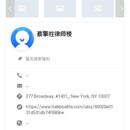
蔡擎柱律师楼
暂无商家福利
-
-
277 Broadway, #1401,, New York, NY 10007
https://www.italkbbelite.com/ubiz/66029a01
31d531db74f685be
-