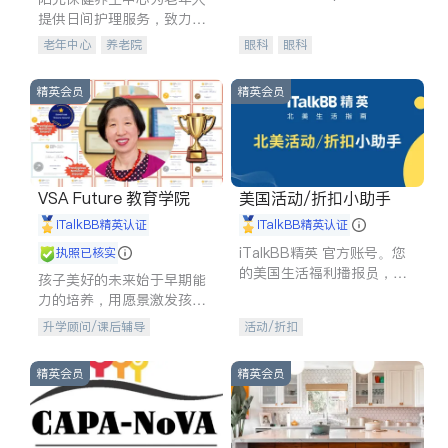
experience in
提供日间护理服务，致力于
通过持续的护理创新来有效
老年中心
养老院
眼科
眼科
提升老年人的生活质量。
精英会员
精英会员
VSA Future 教育学院
美国活动/折扣小助手
iTalkBB精英认证
iTalkBB精英认证
iTalkBB精英 官方账号。您
执照已核实
的美国生活福利播报员，精
孩子美好的未来始于早期能
选独家折扣、本地活动与专
力的培养，用愿景激发孩子
业讲座，第一时间享受您的
的学习潜力和动力。理念：
升学顾问/课后辅导
活动/折扣
专属福利。
拥有成长型心态是成功的基
石。
精英会员
精英会员