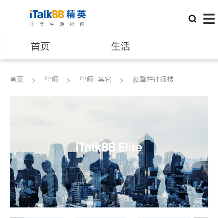
首页
生活
医生
律师
首页
律师
律师-其它
蔡擎柱律师楼
保险理财
房地产租售
建筑装修
教育
养老
非盈利组织