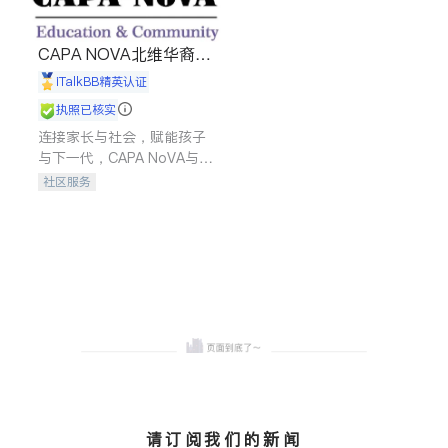
CAPA NOVA北维华裔家
长会
iTalkBB精英认证
执照已核实
连接家长与社会，赋能孩子
与下一代，CAPA NoVA与您
携手建设包容、公平、充满
社区服务
希望的社区。
请订阅我们的新闻