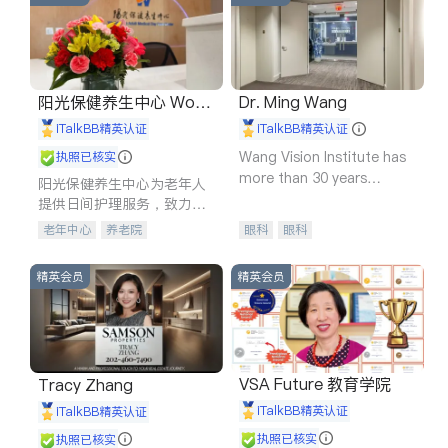
阳光保健养生中心 World
Dr. Ming Wang
shine
iTalkBB精英认证
iTalkBB精英认证
Wang Vision Institute has
执照已核实
more than 30 years
阳光保健养生中心为老年人
experience in
提供日间护理服务，致力于
通过持续的护理创新来有效
老年中心
养老院
眼科
眼科
提升老年人的生活质量。
精英会员
精英会员
VSA Future 教育学院
Tracy Zhang
iTalkBB精英认证
iTalkBB精英认证
执照已核实
执照已核实