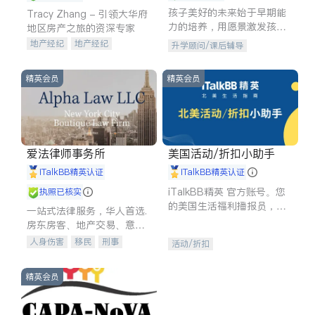
孩子美好的未来始于早期能
Tracy Zhang - 引领大华府
力的培养，用愿景激发孩子
地区房产之旅的资深专家
的学习潜力和动力。理念：
地产经纪
地产经纪
升学顾问/课后辅导
拥有成长型心态是成功的基
地产投资
商业地产
石。
商铺租售
开发商建商
精英会员
精英会员
爱法律师事务所
美国活动/折扣小助手
iTalkBB精英认证
iTalkBB精英认证
iTalkBB精英 官方账号。您
执照已核实
的美国生活福利播报员，精
一站式法律服务，华人首选.
选独家折扣、本地活动与专
房东房客、地产交易、意外
业讲座，第一时间享受您的
伤害、车祸重伤、商业诉
人身伤害
移民
刑事
活动/折扣
专属福利。
讼、商标注册、移民信托、
车祸理赔
民事
房地产
建筑合同、刑事案件全包办
信托/遗嘱
商业
商标注册
精英会员
索赔
律师-其它
保释