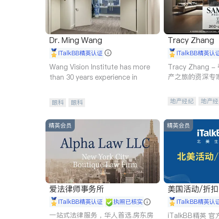
Dr. Ming Wang
Tracy Zhang
iTalkBB精英认证
iTalkBB精英认
Wang Vision Institute has more
Tracy Zhan
产之旅的资深专
than 30 years experience in
地产经纪
地产经
眼科
眼科
商业地产
商铺
精英会员
精英会员
爱法律师事务所
美国活动/折
iTalkBB精英认证
执照已核实
iTalkBB精英认
一站式法律服务，华人首选.房东房
iTalkBB精英