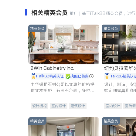
相关精英会员
推广 | 基于iTalkBB精英会员，进
精英会员
精英会员
2Win Cabinetry Inc.
纽约贝拉奢华公司 BELLA
E
iTalkBB精英认证
执照已核实
iTalkBB精英认
中华橱柜石材公司以实惠的价格提
设计、制造、安
供实木橱柜，石英石台面，多种优
端定制家具和商
质不锈钢水槽、水龙头与抽油烟
机。品质厨房，家的选择。
瓷砖橱柜
室内设计
建筑设计
室内设计
瓷砖橱
卫浴洁具
室内装修
地板建材
售前软
室内装修
精英会员
精英会员