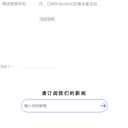
，精选独家折扣、
代，CAPA NoVA与您携手建设包
讲座，第一时间享
容、公平、充满希望的社区。
。
社区服务
请订阅我们的新闻