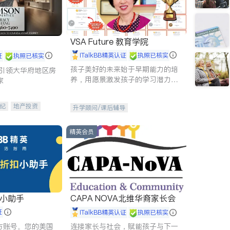
VSA Future 教育学院
iTalkBB精英认证
执照已核实
证
执照已核实
孩子美好的未来始于早期能力的培
g - 引领大华府地区房
养，用愿景激发孩子的学习潜力和
家
动力。理念：拥有成长型心态是成
功的基石。
纪
地产投资
升学顾问/课后辅导
租售
开发商建商
精英会员
扣小助手
CAPA NOVA北维华裔家长会
证
iTalkBB精英认证
执照已核实
 官方账号。您的美国
连接家长与社会，赋能孩子与下一