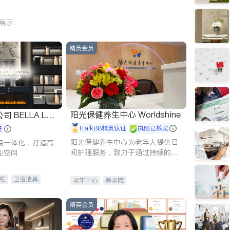
行展示
精英会员
阳光保健养生中心 Worldshine
 LUX
iTalkBB精英认证
执照已核实
证
阳光保健养生中心为老年人提供日
装一体化，打造高
间护理服务，致力于通过持续的护
业空间
理创新来有效提升老年人的生活质
量。
柜
卫浴洁具
老年中心
养老院
装staging
精英会员