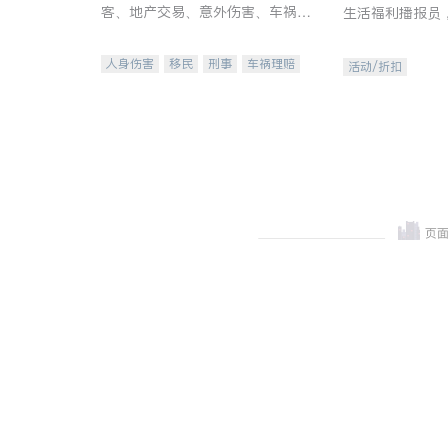
客、地产交易、意外伤害、车祸重
生活福利播报员
伤、商业诉讼、商标注册、移民信
本地活动与专业
托、建筑合同、刑事案件全包办
受您的专属福利
人身伤害
移民
刑事
车祸理赔
活动/折扣
民事
房地产
信托/遗嘱
商业
商标注册
索赔
律师-其它
保释