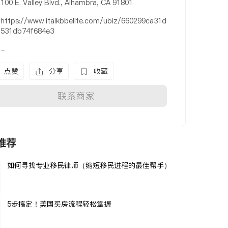
100 E. Valley Blvd., Alhambra, CA 91801
https://www.italkbbelite.com/ubiz/660299ca31d
531db74f684e3
-
点赞
分享
收藏
联系商家
推荐
如何寻找专业移民律师（缩短移民进程的最佳帮手）
5步搞定！美国买房流程轻松掌握