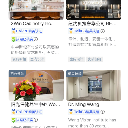
2Win Cabinetry Inc.
纽约贝拉奢华公司 BELL
A LUXE
iTalkBB精英认证
iTalkBB精英认证
设计、制造、安装一体化，
执照已核实
打造高端定制家具和商业空
中华橱柜石材公司以实惠的
间
价格提供实木橱柜，石英石
台面，多种优质不锈钢水
瓷砖橱柜
室内设计
室内设计
瓷砖橱柜
槽、水龙头与抽油烟机。品
建筑设计
卫浴洁具
卫浴洁具
地板建材
质厨房，家的选择。
室内装修
售前软装staging
室内装修
精英会员
精英会员
阳光保健养生中心 World
Dr. Ming Wang
shine
iTalkBB精英认证
iTalkBB精英认证
Wang Vision Institute has
执照已核实
more than 30 years
阳光保健养生中心为老年人