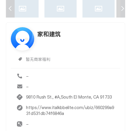
家和建筑
暂无商家福利
-
-
9810 Rush St., #A,South El Monte, CA 91733
https://www.italkbbelite.com/ubiz/660299a9
31d531db74f6846a
-