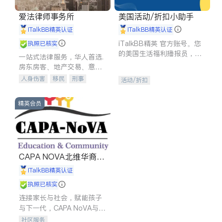
爱法律师事务所
美国活动/折扣小助手
iTalkBB精英认证
iTalkBB精英认证
iTalkBB精英 官方账号。您
执照已核实
的美国生活福利播报员，精
一站式法律服务，华人首选.
选独家折扣、本地活动与专
房东房客、地产交易、意外
业讲座，第一时间享受您的
伤害、车祸重伤、商业诉
人身伤害
移民
刑事
活动/折扣
专属福利。
讼、商标注册、移民信托、
车祸理赔
民事
房地产
建筑合同、刑事案件全包办
信托/遗嘱
商业
商标注册
精英会员
索赔
律师-其它
保释
CAPA NOVA北维华裔家
长会
iTalkBB精英认证
执照已核实
连接家长与社会，赋能孩子
与下一代，CAPA NoVA与您
携手建设包容、公平、充满
社区服务