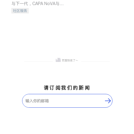
与下一代，CAPA NoVA与您
携手建设包容、公平、充满
社区服务
希望的社区。
请订阅我们的新闻