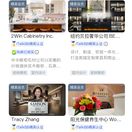
精英会员
精英会员
2Win Cabinetry Inc.
纽约贝拉奢华公司 BELL
A LUXE
iTalkBB精英认证
iTalkBB精英认证
设计、制造、安装一体化，
执照已核实
打造高端定制家具和商业空
中华橱柜石材公司以实惠的
间
价格提供实木橱柜，石英石
台面，多种优质不锈钢水
瓷砖橱柜
室内设计
室内设计
瓷砖橱柜
槽、水龙头与抽油烟机。品
建筑设计
卫浴洁具
卫浴洁具
地板建材
质厨房，家的选择。
室内装修
售前软装staging
室内装修
精英会员
精英会员
Tracy Zhang
阳光保健养生中心 World
shine
iTalkBB精英认证
iTalkBB精英认证