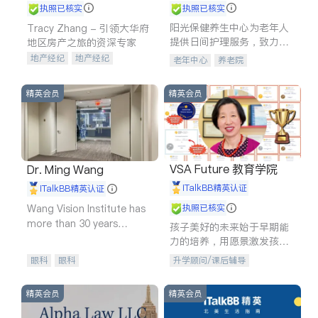
执照已核实
执照已核实
阳光保健养生中心为老年人
Tracy Zhang - 引领大华府
提供日间护理服务，致力于
地区房产之旅的资深专家
通过持续的护理创新来有效
地产经纪
地产经纪
老年中心
养老院
提升老年人的生活质量。
地产投资
商业地产
商铺租售
开发商建商
精英会员
精英会员
VSA Future 教育学院
Dr. Ming Wang
iTalkBB精英认证
iTalkBB精英认证
Wang Vision Institute has
执照已核实
more than 30 years
孩子美好的未来始于早期能
experience in
力的培养，用愿景激发孩子
的学习潜力和动力。理念：
眼科
眼科
升学顾问/课后辅导
拥有成长型心态是成功的基
石。
精英会员
精英会员