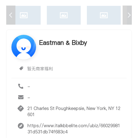
Eastman & Bixby
暂无商家福利
-
-
21 Charles St Poughkeepsie, New York, NY 12
601
https://www.italkbbelite.com/ubiz/66029981
31d531db74f683c4