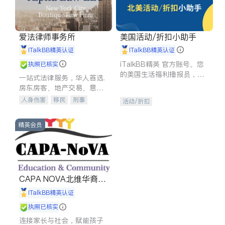
爱法律师事务所
美国活动/折扣小助手
iTalkBB精英认证
iTalkBB精英认证
iTalkBB精英 官方账号。您
执照已核实
的美国生活福利播报员，精
一站式法律服务，华人首选.
选独家折扣、本地活动与专
房东房客、地产交易、意外
业讲座，第一时间享受您的
伤害、车祸重伤、商业诉
人身伤害
移民
刑事
活动/折扣
专属福利。
讼、商标注册、移民信托、
车祸理赔
民事
房地产
建筑合同、刑事案件全包办
信托/遗嘱
商业
商标注册
精英会员
索赔
律师-其它
保释
CAPA NOVA北维华裔家
长会
iTalkBB精英认证
执照已核实
连接家长与社会，赋能孩子