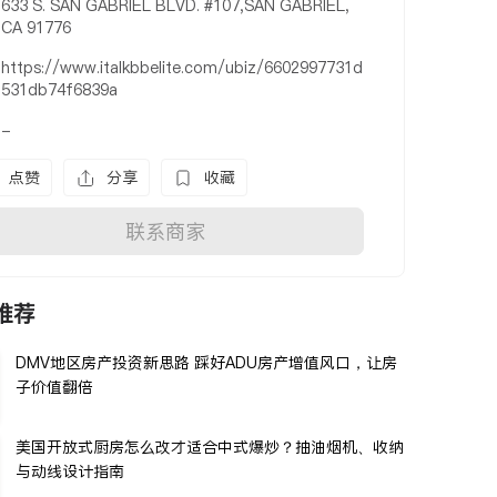
633 S. SAN GABRIEL BLVD. #107,SAN GABRIEL,
CA 91776
https://www.italkbbelite.com/ubiz/6602997731d
531db74f6839a
-
点赞
分享
收藏
联系商家
推荐
DMV地区房产投资新思路 踩好ADU房产增值风口，让房
子价值翻倍
美国开放式厨房怎么改才适合中式爆炒？抽油烟机、收纳
与动线设计指南