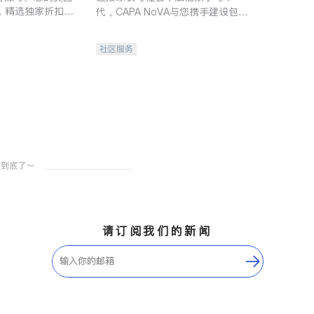
，精选独家折扣、
代，CAPA NoVA与您携手建设包
讲座，第一时间享
容、公平、充满希望的社区。
。
社区服务
请订阅我们的新闻