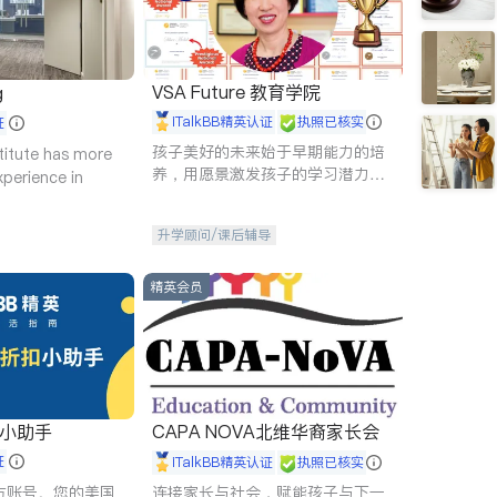
VSA Future 教育学院
g
iTalkBB精英认证
执照已核实
证
孩子美好的未来始于早期能力的培
titute has more
养，用愿景激发孩子的学习潜力和
xperience in
动力。理念：拥有成长型心态是成
功的基石。
升学顾问/课后辅导
精英会员
扣小助手
CAPA NOVA北维华裔家长会
证
iTalkBB精英认证
执照已核实
 官方账号。您的美国
连接家长与社会，赋能孩子与下一