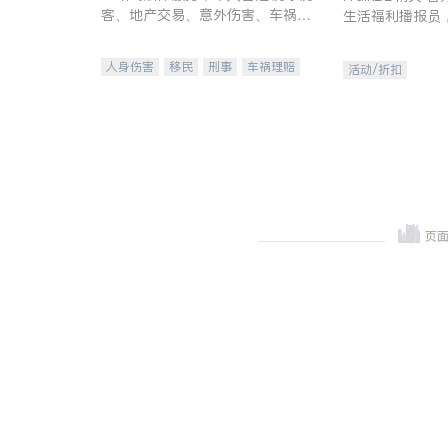
客、地产交易、意外伤害、车祸重
生活福利播报员
伤、商业诉讼、商标注册、移民信
本地活动与专业
托、建筑合同、刑事案件全包办
受您的专属福利
人身伤害
移民
刑事
车祸理赔
活动/折扣
民事
房地产
信托/遗嘱
商业
商标注册
索赔
律师-其它
保释