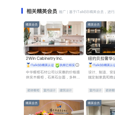
相关精英会员
推广 | 基于iTalkBB精英会员，进
精英会员
精英会员
2Win Cabinetry Inc.
纽约贝拉奢华公司 BELLA
E
iTalkBB精英认证
执照已核实
iTalkBB精英认
中华橱柜石材公司以实惠的价格提
设计、制造、安
供实木橱柜，石英石台面，多种优
端定制家具和商
质不锈钢水槽、水龙头与抽油烟
机。品质厨房，家的选择。
瓷砖橱柜
室内设计
建筑设计
室内设计
瓷砖橱
卫浴洁具
室内装修
地板建材
售前软
室内装修
精英会员
精英会员