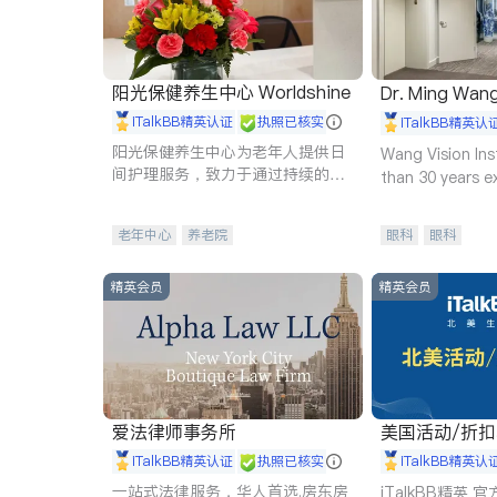
阳光保健养生中心 Worldshine
Dr. Ming Wan
iTalkBB精英认证
执照已核实
iTalkBB精英认
阳光保健养生中心为老年人提供日
Wang Vision Ins
间护理服务，致力于通过持续的护
than 30 years e
理创新来有效提升老年人的生活质
量。
老年中心
养老院
眼科
眼科
精英会员
精英会员
爱法律师事务所
美国活动/折
iTalkBB精英认证
执照已核实
iTalkBB精英认
一站式法律服务，华人首选.房东房
iTalkBB精英