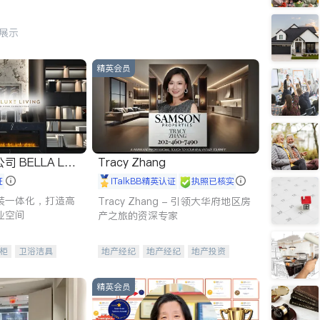
行展示
精英会员
 LUX
Tracy Zhang
证
iTalkBB精英认证
执照已核实
装一体化，打造高
Tracy Zhang - 引领大华府地区房
业空间
产之旅的资深专家
柜
卫浴洁具
地产经纪
地产经纪
地产投资
装staging
商业地产
商铺租售
开发商建商
精英会员