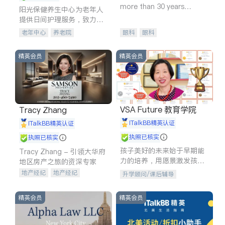
more than 30 years
阳光保健养生中心为老年人
experience in
提供日间护理服务，致力于
通过持续的护理创新来有效
老年中心
养老院
眼科
眼科
提升老年人的生活质量。
精英会员
精英会员
VSA Future 教育学院
Tracy Zhang
iTalkBB精英认证
iTalkBB精英认证
执照已核实
执照已核实
孩子美好的未来始于早期能
Tracy Zhang - 引领大华府
力的培养，用愿景激发孩子
地区房产之旅的资深专家
的学习潜力和动力。理念：
地产经纪
地产经纪
升学顾问/课后辅导
拥有成长型心态是成功的基
地产投资
商业地产
石。
商铺租售
开发商建商
精英会员
精英会员