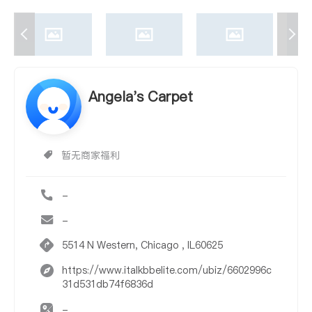
Angela's Carpet
暂无商家福利
-
-
5514 N Western, Chicago , IL60625
https://www.italkbbelite.com/ubiz/6602996c
31d531db74f6836d
-