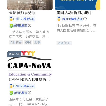
爱法律师事务所
美国活动/折扣小助手
iTalkBB精英认证
iTalkBB精英认证
iTalkBB精英 官方账号。您
执照已核实
的美国生活福利播报员，精
一站式法律服务，华人首选.
选独家折扣、本地活动与专
房东房客、地产交易、意外
业讲座，第一时间享受您的
伤害、车祸重伤、商业诉
人身伤害
移民
刑事
活动/折扣
专属福利。
讼、商标注册、移民信托、
车祸理赔
民事
房地产
建筑合同、刑事案件全包办
信托/遗嘱
商业
商标注册
精英会员
索赔
律师-其它
保释
CAPA NOVA北维华裔家
长会
iTalkBB精英认证
执照已核实
连接家长与社会，赋能孩子
与下一代，CAPA NoVA与您