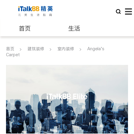
首页
生活
医生
律师
首页
建筑装修
室内装修
Angela's
Carpet
保险理财
房地产租售
建筑装修
教育
养老
非盈利组织