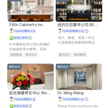
2Win Cabinetry Inc.
纽约贝拉奢华公司 BELL
A LUXE
iTalkBB精英认证
iTalkBB精英认证
设计、制造、安装一体化，
执照已核实
打造高端定制家具和商业空
中华橱柜石材公司以实惠的
间
价格提供实木橱柜，石英石
台面，多种优质不锈钢水
瓷砖橱柜
室内设计
室内设计
瓷砖橱柜
槽、水龙头与抽油烟机。品
建筑设计
卫浴洁具
卫浴洁具
地板建材
质厨房，家的选择。
室内装修
售前软装staging
室内装修
精英会员
精英会员
阳光保健养生中心 World
Dr. Ming Wang
shine
iTalkBB精英认证
iTalkBB精英认证
Wang Vision Institute has
执照已核实