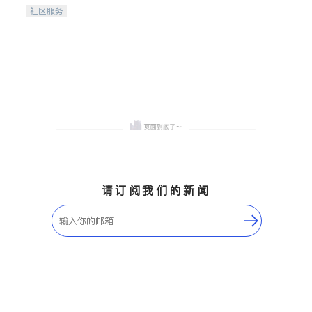
携手建设包容、公平、充满
社区服务
希望的社区。
请订阅我们的新闻