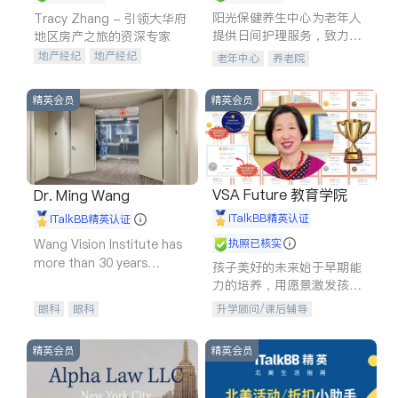
阳光保健养生中心为老年人
Tracy Zhang - 引领大华府
提供日间护理服务，致力于
地区房产之旅的资深专家
通过持续的护理创新来有效
地产经纪
地产经纪
老年中心
养老院
提升老年人的生活质量。
地产投资
商业地产
商铺租售
开发商建商
精英会员
精英会员
VSA Future 教育学院
Dr. Ming Wang
iTalkBB精英认证
iTalkBB精英认证
Wang Vision Institute has
执照已核实
more than 30 years
孩子美好的未来始于早期能
experience in
力的培养，用愿景激发孩子
的学习潜力和动力。理念：
眼科
眼科
升学顾问/课后辅导
拥有成长型心态是成功的基
石。
精英会员
精英会员