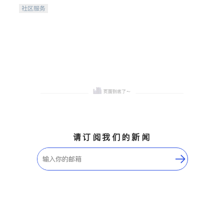
携手建设包容、公平、充满
社区服务
希望的社区。
请订阅我们的新闻