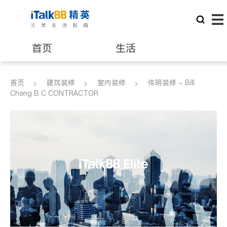
首页
生活
医生
律师
首页
建筑装修
室内装修
伟明装修 - Bill
Cheng B C CONTRACTOR
保险理财
房地产租售
建筑装修
教育
养老
非盈利组织