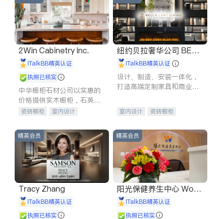
2Win Cabinetry Inc.
纽约贝拉奢华公司 BELL
A LUXE
iTalkBB精英认证
iTalkBB精英认证
设计、制造、安装一体化，
执照已核实
打造高端定制家具和商业空
中华橱柜石材公司以实惠的
间
价格提供实木橱柜，石英石
台面，多种优质不锈钢水
瓷砖橱柜
室内设计
室内设计
瓷砖橱柜
槽、水龙头与抽油烟机。品
建筑设计
卫浴洁具
卫浴洁具
地板建材
质厨房，家的选择。
室内装修
售前软装staging
室内装修
精英会员
精英会员
Tracy Zhang
阳光保健养生中心 World
shine
iTalkBB精英认证
iTalkBB精英认证
执照已核实
执照已核实