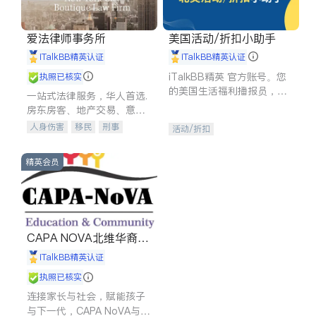
爱法律师事务所
美国活动/折扣小助手
iTalkBB精英认证
iTalkBB精英认证
iTalkBB精英 官方账号。您
执照已核实
的美国生活福利播报员，精
一站式法律服务，华人首选.
选独家折扣、本地活动与专
房东房客、地产交易、意外
业讲座，第一时间享受您的
伤害、车祸重伤、商业诉
人身伤害
移民
刑事
活动/折扣
专属福利。
讼、商标注册、移民信托、
车祸理赔
民事
房地产
建筑合同、刑事案件全包办
信托/遗嘱
商业
商标注册
精英会员
索赔
律师-其它
保释
CAPA NOVA北维华裔家
长会
iTalkBB精英认证
执照已核实
连接家长与社会，赋能孩子
与下一代，CAPA NoVA与您