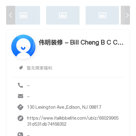
伟明装修 - Bill Cheng B C CO
NTRACTOR
暂无商家福利
-
-
130 Lexington Ave.,Edison, NJ 08817
https://www.italkbbelite.com/ubiz/66029965
31d531db74f68352
-