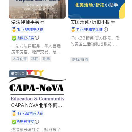
爱法律师事务所
美国活动/折扣小助手
iTalkBB精英认证
iTalkBB精英认证
iTalkBB精英 官方账号。您
执照已核实
的美国生活福利播报员，精
一站式法律服务，华人首选.
选独家折扣、本地活动与专
房东房客、地产交易、意外
业讲座，第一时间享受您的
伤害、车祸重伤、商业诉
人身伤害
移民
刑事
活动/折扣
专属福利。
讼、商标注册、移民信托、
车祸理赔
民事
房地产
建筑合同、刑事案件全包办
信托/遗嘱
商业
商标注册
精英会员
索赔
律师-其它
保释
CAPA NOVA北维华裔家
长会
iTalkBB精英认证
执照已核实
连接家长与社会，赋能孩子