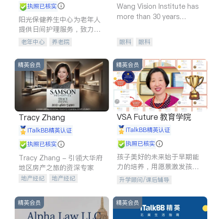
Wang Vision Institute has
执照已核实
more than 30 years
阳光保健养生中心为老年人
experience in
提供日间护理服务，致力于
通过持续的护理创新来有效
老年中心
养老院
眼科
眼科
提升老年人的生活质量。
精英会员
精英会员
VSA Future 教育学院
Tracy Zhang
iTalkBB精英认证
iTalkBB精英认证
执照已核实
执照已核实
孩子美好的未来始于早期能
Tracy Zhang - 引领大华府
力的培养，用愿景激发孩子
地区房产之旅的资深专家
的学习潜力和动力。理念：
地产经纪
地产经纪
升学顾问/课后辅导
拥有成长型心态是成功的基
地产投资
商业地产
石。
商铺租售
开发商建商
精英会员
精英会员