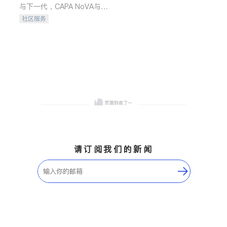
与下一代，CAPA NoVA与您
携手建设包容、公平、充满
社区服务
希望的社区。
请订阅我们的新闻