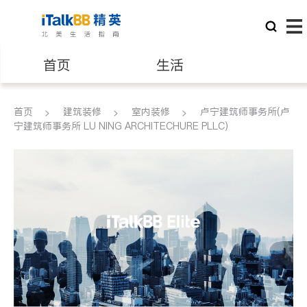
首页
生活
医生
律师
首页
建筑装修
室内装修
卢宁建筑师事务所(卢
宁建筑师事务所 LU NING ARCHITECHURE PLLC)
保险理财
房地产租售
建筑装修
教育
养老
非盈利组织