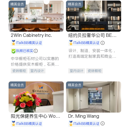
精英会员
精英会员
2Win Cabinetry Inc.
纽约贝拉奢华公司 BELL
A LUXE
iTalkBB精英认证
iTalkBB精英认证
设计、制造、安装一体化，
执照已核实
打造高端定制家具和商业空
中华橱柜石材公司以实惠的
间
价格提供实木橱柜，石英石
台面，多种优质不锈钢水
瓷砖橱柜
室内设计
室内设计
瓷砖橱柜
槽、水龙头与抽油烟机。品
建筑设计
卫浴洁具
卫浴洁具
地板建材
质厨房，家的选择。
室内装修
售前软装staging
室内装修
精英会员
精英会员
阳光保健养生中心 World
Dr. Ming Wang
shine
iTalkBB精英认证
iTalkBB精英认证