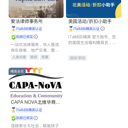
爱法律师事务所
美国活动/折扣小助手
iTalkBB精英认证
iTalkBB精英认证
iTalkBB精英 官方账号。您
执照已核实
的美国生活福利播报员，精
一站式法律服务，华人首选.
选独家折扣、本地活动与专
房东房客、地产交易、意外
业讲座，第一时间享受您的
伤害、车祸重伤、商业诉
人身伤害
移民
刑事
活动/折扣
专属福利。
讼、商标注册、移民信托、
车祸理赔
民事
房地产
建筑合同、刑事案件全包办
信托/遗嘱
商业
商标注册
精英会员
索赔
律师-其它
保释
CAPA NOVA北维华裔家
长会
iTalkBB精英认证
执照已核实
连接家长与社会，赋能孩子