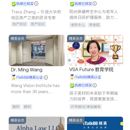
执照已核实
执照已核实
阳光保健养生中心为老年人
Tracy Zhang - 引领大华府
提供日间护理服务，致力于
地区房产之旅的资深专家
通过持续的护理创新来有效
地产经纪
地产经纪
老年中心
养老院
提升老年人的生活质量。
地产投资
商业地产
商铺租售
开发商建商
精英会员
精英会员
VSA Future 教育学院
Dr. Ming Wang
iTalkBB精英认证
iTalkBB精英认证
Wang Vision Institute has
执照已核实
more than 30 years
孩子美好的未来始于早期能
experience in
力的培养，用愿景激发孩子
的学习潜力和动力。理念：
眼科
眼科
升学顾问/课后辅导
拥有成长型心态是成功的基
石。
精英会员
精英会员