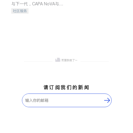
与下一代，CAPA NoVA与您
携手建设包容、公平、充满
社区服务
希望的社区。
请订阅我们的新闻