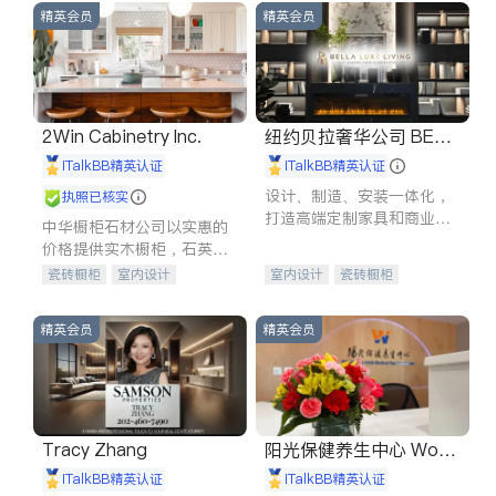
精英会员
精英会员
2Win Cabinetry Inc.
纽约贝拉奢华公司 BELL
A LUXE
iTalkBB精英认证
iTalkBB精英认证
设计、制造、安装一体化，
执照已核实
打造高端定制家具和商业空
中华橱柜石材公司以实惠的
间
价格提供实木橱柜，石英石
台面，多种优质不锈钢水
瓷砖橱柜
室内设计
室内设计
瓷砖橱柜
槽、水龙头与抽油烟机。品
建筑设计
卫浴洁具
卫浴洁具
地板建材
质厨房，家的选择。
室内装修
售前软装staging
室内装修
精英会员
精英会员
Tracy Zhang
阳光保健养生中心 World
shine
iTalkBB精英认证
iTalkBB精英认证