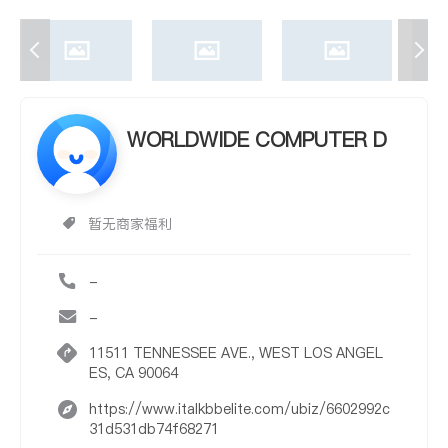
WORLDWIDE COMPUTER D
暂无商家福利
-
-
11511 TENNESSEE AVE., WEST LOS ANGEL
ES, CA 90064
https://www.italkbbelite.com/ubiz/6602992c
31d531db74f68271