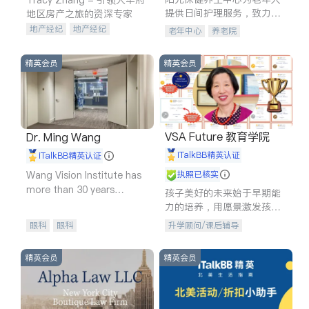
提供日间护理服务，致力于
地区房产之旅的资深专家
通过持续的护理创新来有效
地产经纪
地产经纪
老年中心
养老院
提升老年人的生活质量。
地产投资
商业地产
商铺租售
开发商建商
精英会员
精英会员
VSA Future 教育学院
Dr. Ming Wang
iTalkBB精英认证
iTalkBB精英认证
Wang Vision Institute has
执照已核实
more than 30 years
孩子美好的未来始于早期能
experience in
力的培养，用愿景激发孩子
的学习潜力和动力。理念：
眼科
眼科
升学顾问/课后辅导
拥有成长型心态是成功的基
石。
精英会员
精英会员