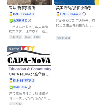
爱法律师事务所
美国活动/折扣小助手
iTalkBB精英认证
iTalkBB精英认证
iTalkBB精英 官方账号。您
执照已核实
的美国生活福利播报员，精
一站式法律服务，华人首选.
选独家折扣、本地活动与专
房东房客、地产交易、意外
业讲座，第一时间享受您的
伤害、车祸重伤、商业诉
人身伤害
移民
刑事
活动/折扣
专属福利。
讼、商标注册、移民信托、
车祸理赔
民事
房地产
建筑合同、刑事案件全包办
信托/遗嘱
商业
商标注册
精英会员
索赔
律师-其它
保释
CAPA NOVA北维华裔家
长会
iTalkBB精英认证
执照已核实
连接家长与社会，赋能孩子
与下一代，CAPA NoVA与您
携手建设包容、公平、充满
社区服务