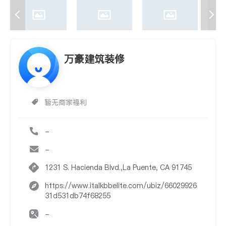
万豪建筑装修
暂无商家福利
-
-
1231 S. Hacienda Blvd.,La Puente, CA 91745
https://www.italkbbelite.com/ubiz/66029926
31d531db74f68255
-