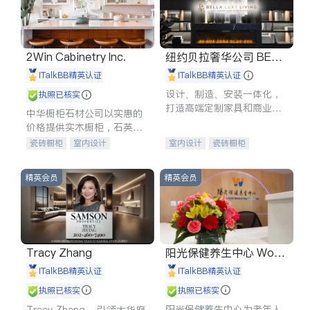
2Win Cabinetry Inc.
纽约贝拉奢华公司 BELL
A LUXE
iTalkBB精英认证
iTalkBB精英认证
设计、制造、安装一体化，
执照已核实
打造高端定制家具和商业空
中华橱柜石材公司以实惠的
间
价格提供实木橱柜，石英石
台面，多种优质不锈钢水
瓷砖橱柜
室内设计
室内设计
瓷砖橱柜
槽、水龙头与抽油烟机。品
建筑设计
卫浴洁具
卫浴洁具
地板建材
质厨房，家的选择。
室内装修
售前软装staging
室内装修
精英会员
精英会员
Tracy Zhang
阳光保健养生中心 World
shine
iTalkBB精英认证
iTalkBB精英认证
执照已核实
执照已核实
阳光保健养生中心为老年人
Tracy Zhang - 引领大华府