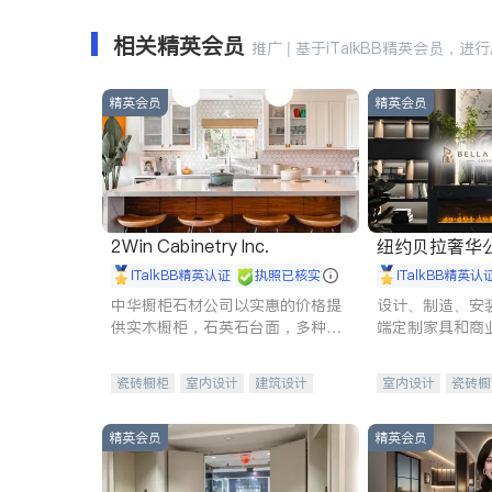
相关精英会员
推广 | 基于iTalkBB精英会员，进
精英会员
精英会员
2Win Cabinetry Inc.
纽约贝拉奢华公司 BELLA
E
iTalkBB精英认证
执照已核实
iTalkBB精英认
中华橱柜石材公司以实惠的价格提
设计、制造、安
供实木橱柜，石英石台面，多种优
端定制家具和商
质不锈钢水槽、水龙头与抽油烟
机。品质厨房，家的选择。
瓷砖橱柜
室内设计
建筑设计
室内设计
瓷砖橱
卫浴洁具
室内装修
地板建材
售前软
室内装修
精英会员
精英会员