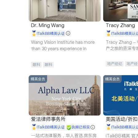
Dr. Ming Wang
Tracy Zhang
iTalkBB精英认证
iTalkBB精英认
Wang Vision Institute has more
Tracy Zhan
产之旅的资深专
than 30 years experience in
地产经纪
地产经
眼科
眼科
商业地产
商铺
精英会员
精英会员
爱法律师事务所
美国活动/折
iTalkBB精英认证
执照已核实
iTalkBB精英认
一站式法律服务，华人首选.房东房
iTalkBB精英