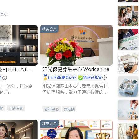
行展示
精英会员
阳光保健养生中心 Worldshine
 LUX
iTalkBB精英认证
执照已核实
证
阳光保健养生中心为老年人提供日
装一体化，打造高
间护理服务，致力于通过持续的护
业空间
理创新来有效提升老年人的生活质
量。
柜
卫浴洁具
老年中心
养老院
装staging
精英会员