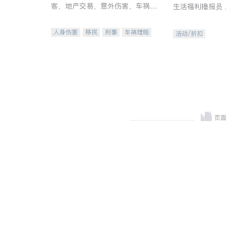
客、地产交易、意外伤害、车祸重
生活福利播报员
伤、商业诉讼、商标注册、移民信
本地活动与专业
托、建筑合同、刑事案件全包办
受您的专属福利
人身伤害
移民
刑事
车祸理赔
活动/折扣
民事
房地产
信托/遗嘱
商业
商标注册
索赔
律师-其它
保释