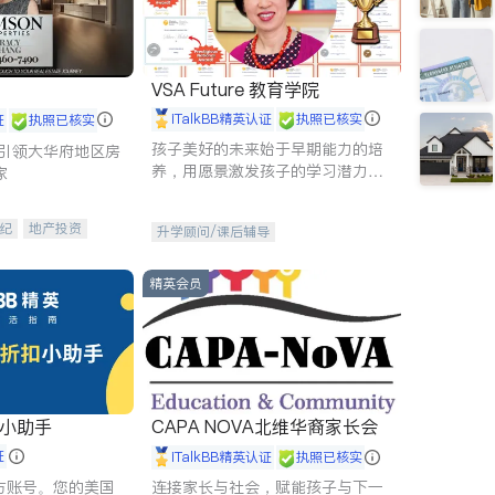
VSA Future 教育学院
iTalkBB精英认证
执照已核实
证
执照已核实
孩子美好的未来始于早期能力的培
g - 引领大华府地区房
养，用愿景激发孩子的学习潜力和
家
动力。理念：拥有成长型心态是成
功的基石。
纪
地产投资
升学顾问/课后辅导
租售
开发商建商
精英会员
扣小助手
CAPA NOVA北维华裔家长会
证
iTalkBB精英认证
执照已核实
 官方账号。您的美国
连接家长与社会，赋能孩子与下一