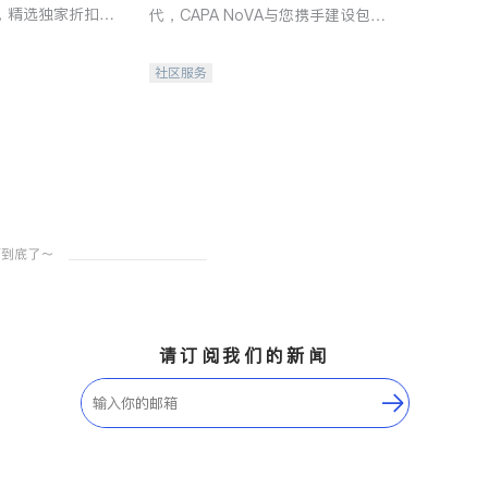
，精选独家折扣、
代，CAPA NoVA与您携手建设包
讲座，第一时间享
容、公平、充满希望的社区。
。
社区服务
请订阅我们的新闻