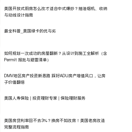
美国开放式厨房怎么改才适合中式爆炒？抽油烟机、收纳
与动线设计指南
最全科普_美国绿卡的优与劣
如何规划一次成功的房屋翻新？从设计到施工全解析（含
Permit 报批与避雷清单）
DMV地区房产投资新思路 踩好ADU房产增值风口，让房
子价值翻倍
美国人寿保险 | 投资理财专家 | 保险理财服务
美国房贷利率回不去3%？换房不如改房！美国老房改造
完整流程指南