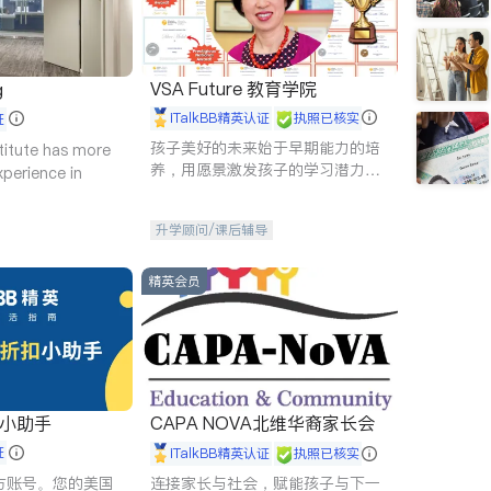
VSA Future 教育学院
g
iTalkBB精英认证
执照已核实
证
孩子美好的未来始于早期能力的培
titute has more
养，用愿景激发孩子的学习潜力和
xperience in
动力。理念：拥有成长型心态是成
功的基石。
升学顾问/课后辅导
精英会员
扣小助手
CAPA NOVA北维华裔家长会
证
iTalkBB精英认证
执照已核实
 官方账号。您的美国
连接家长与社会，赋能孩子与下一