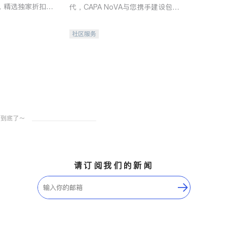
，精选独家折扣、
代，CAPA NoVA与您携手建设包
讲座，第一时间享
容、公平、充满希望的社区。
。
社区服务
请订阅我们的新闻