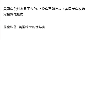
美国房贷利率回不去3%？换房不如改房！美国老房改造
完整流程指南
最全科普_美国绿卡的优与劣