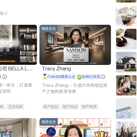
行展示
精英会员
 LUX
Tracy Zhang
证
iTalkBB精英认证
执照已核实
装一体化，打造高
Tracy Zhang - 引领大华府地区房
业空间
产之旅的资深专家
柜
卫浴洁具
地产经纪
地产经纪
地产投资
装staging
商业地产
商铺租售
开发商建商
精英会员