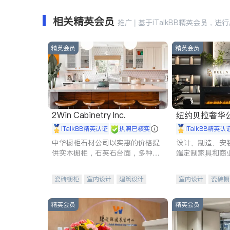
相关精英会员
推广 | 基于iTalkBB精英会员，进
精英会员
精英会员
2Win Cabinetry Inc.
纽约贝拉奢华公司 BELLA
E
iTalkBB精英认证
执照已核实
iTalkBB精英认
中华橱柜石材公司以实惠的价格提
设计、制造、安
供实木橱柜，石英石台面，多种优
端定制家具和商
质不锈钢水槽、水龙头与抽油烟
机。品质厨房，家的选择。
瓷砖橱柜
室内设计
建筑设计
室内设计
瓷砖橱
卫浴洁具
室内装修
地板建材
售前软
室内装修
精英会员
精英会员