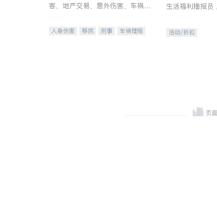
客、地产交易、意外伤害、车祸重
生活福利播报员
伤、商业诉讼、商标注册、移民信
本地活动与专业
托、建筑合同、刑事案件全包办
受您的专属福利
人身伤害
移民
刑事
车祸理赔
活动/折扣
民事
房地产
信托/遗嘱
商业
商标注册
索赔
律师-其它
保释