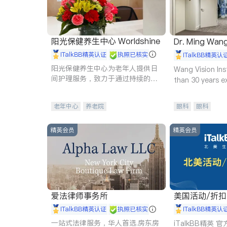
阳光保健养生中心 Worldshine
Dr. Ming Wan
iTalkBB精英认证
执照已核实
iTalkBB精英认
阳光保健养生中心为老年人提供日
Wang Vision Ins
间护理服务，致力于通过持续的护
than 30 years e
理创新来有效提升老年人的生活质
量。
老年中心
养老院
眼科
眼科
精英会员
精英会员
爱法律师事务所
美国活动/折
iTalkBB精英认证
执照已核实
iTalkBB精英认
一站式法律服务，华人首选.房东房
iTalkBB精英