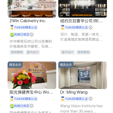
2Win Cabinetry Inc.
纽约贝拉奢华公司 BELL
A LUXE
iTalkBB精英认证
iTalkBB精英认证
设计、制造、安装一体化，
执照已核实
打造高端定制家具和商业空
中华橱柜石材公司以实惠的
间
价格提供实木橱柜，石英石
台面，多种优质不锈钢水
瓷砖橱柜
室内设计
室内设计
瓷砖橱柜
槽、水龙头与抽油烟机。品
建筑设计
卫浴洁具
卫浴洁具
地板建材
质厨房，家的选择。
室内装修
售前软装staging
室内装修
精英会员
精英会员
阳光保健养生中心 World
Dr. Ming Wang
shine
iTalkBB精英认证
iTalkBB精英认证
Wang Vision Institute has
执照已核实
more than 30 years
阳光保健养生中心为老年人