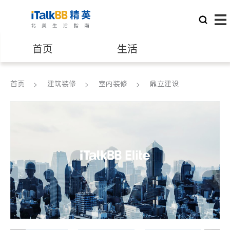
首页
生活
医生
律师
首页
建筑装修
室内装修
鼎立建设
保险理财
房地产租售
建筑装修
教育
养老
非盈利组织