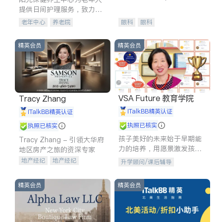
experience in
提供日间护理服务，致力于
通过持续的护理创新来有效
老年中心
养老院
眼科
眼科
提升老年人的生活质量。
精英会员
精英会员
VSA Future 教育学院
Tracy Zhang
iTalkBB精英认证
iTalkBB精英认证
执照已核实
执照已核实
孩子美好的未来始于早期能
Tracy Zhang - 引领大华府
力的培养，用愿景激发孩子
地区房产之旅的资深专家
的学习潜力和动力。理念：
地产经纪
地产经纪
升学顾问/课后辅导
拥有成长型心态是成功的基
地产投资
商业地产
石。
商铺租售
开发商建商
精英会员
精英会员