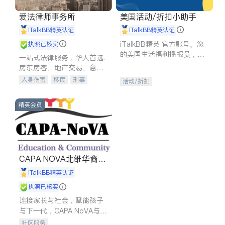
爱法律师事务所
美国活动/折扣小助手
iTalkBB精英认证
iTalkBB精英认证
iTalkBB精英 官方账号。您
执照已核实
的美国生活福利播报员，精
一站式法律服务，华人首选.
选独家折扣、本地活动与专
房东房客、地产交易、意外
业讲座，第一时间享受您的
伤害、车祸重伤、商业诉
人身伤害
移民
刑事
活动/折扣
专属福利。
讼、商标注册、移民信托、
车祸理赔
民事
房地产
建筑合同、刑事案件全包办
信托/遗嘱
商业
商标注册
精英会员
索赔
律师-其它
保释
CAPA NOVA北维华裔家
长会
iTalkBB精英认证
执照已核实
连接家长与社会，赋能孩子
与下一代，CAPA NoVA与您
携手建设包容、公平、充满
社区服务