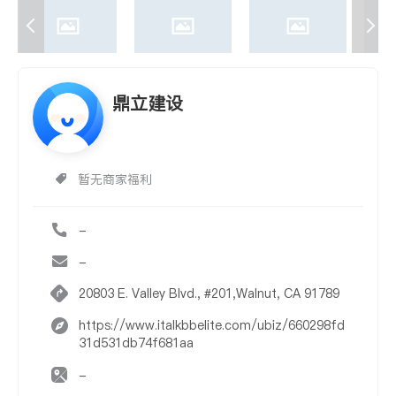
鼎立建设
暂无商家福利
-
-
20803 E. Valley Blvd., #201,Walnut, CA 91789
https://www.italkbbelite.com/ubiz/660298fd
31d531db74f681aa
-