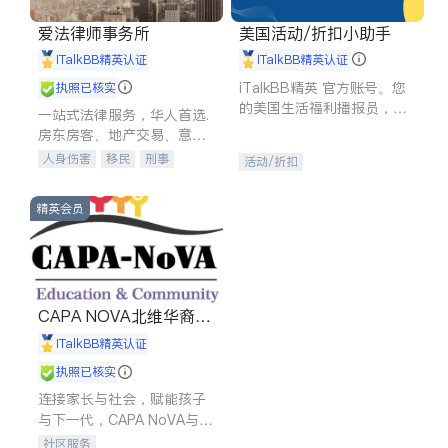
爱法律师事务所
美国活动/折扣小助手
iTalkBB精英认证
iTalkBB精英认证
iTalkBB精英 官方账号。您
执照已核实
的美国生活福利播报员，精
一站式法律服务，华人首选.
选独家折扣、本地活动与专
房东房客、地产交易、意外
业讲座，第一时间享受您的
伤害、车祸重伤、商业诉
人身伤害
移民
刑事
活动/折扣
专属福利。
讼、商标注册、移民信托、
车祸理赔
民事
房地产
建筑合同、刑事案件全包办
信托/遗嘱
商业
商标注册
精英会员
索赔
律师-其它
保释
CAPA NOVA北维华裔家
长会
iTalkBB精英认证
执照已核实
连接家长与社会，赋能孩子
与下一代，CAPA NoVA与您
携手建设包容、公平、充满
社区服务