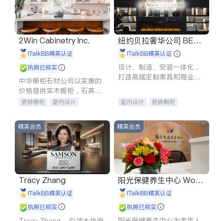
2Win Cabinetry Inc.
纽约贝拉奢华公司 BELL
A LUXE
iTalkBB精英认证
iTalkBB精英认证
设计、制造、安装一体化，
执照已核实
打造高端定制家具和商业空
中华橱柜石材公司以实惠的
间
价格提供实木橱柜，石英石
台面，多种优质不锈钢水
瓷砖橱柜
室内设计
室内设计
瓷砖橱柜
槽、水龙头与抽油烟机。品
建筑设计
卫浴洁具
卫浴洁具
地板建材
质厨房，家的选择。
室内装修
售前软装staging
室内装修
精英会员
精英会员
Tracy Zhang
阳光保健养生中心 World
shine
iTalkBB精英认证
iTalkBB精英认证
执照已核实
执照已核实
阳光保健养生中心为老年人
Tracy Zhang - 引领大华府