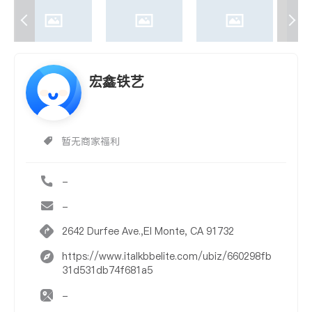
宏鑫铁艺
暂无商家福利
-
-
2642 Durfee Ave.,El Monte, CA 91732
https://www.italkbbelite.com/ubiz/660298fb
31d531db74f681a5
-