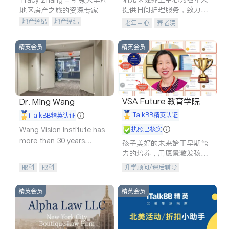
提供日间护理服务，致力于
地区房产之旅的资深专家
通过持续的护理创新来有效
地产经纪
地产经纪
老年中心
养老院
提升老年人的生活质量。
地产投资
商业地产
商铺租售
开发商建商
精英会员
精英会员
VSA Future 教育学院
Dr. Ming Wang
iTalkBB精英认证
iTalkBB精英认证
Wang Vision Institute has
执照已核实
more than 30 years
孩子美好的未来始于早期能
experience in
力的培养，用愿景激发孩子
的学习潜力和动力。理念：
眼科
眼科
升学顾问/课后辅导
拥有成长型心态是成功的基
石。
精英会员
精英会员