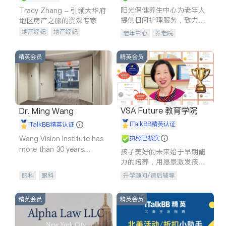
阳光保健养生中心为老年人
Tracy Zhang - 引领大华府
提供日间护理服务，致力于
地区房产之旅的资深专家
通过持续的护理创新来有效
地产经纪
地产经纪
老年中心
养老院
提升老年人的生活质量。
地产投资
商业地产
商铺租售
开发商建商
精英会员
精英会员
VSA Future 教育学院
Dr. Ming Wang
iTalkBB精英认证
iTalkBB精英认证
Wang Vision Institute has
执照已核实
more than 30 years
孩子美好的未来始于早期能
experience in
力的培养，用愿景激发孩子
的学习潜力和动力。理念：
眼科
眼科
升学顾问/课后辅导
拥有成长型心态是成功的基
石。
精英会员
精英会员