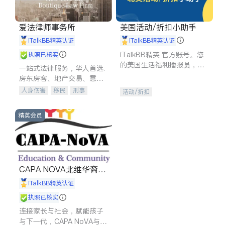
爱法律师事务所
美国活动/折扣小助手
iTalkBB精英认证
iTalkBB精英认证
iTalkBB精英 官方账号。您
执照已核实
的美国生活福利播报员，精
一站式法律服务，华人首选.
选独家折扣、本地活动与专
房东房客、地产交易、意外
业讲座，第一时间享受您的
伤害、车祸重伤、商业诉
人身伤害
移民
刑事
活动/折扣
专属福利。
讼、商标注册、移民信托、
车祸理赔
民事
房地产
建筑合同、刑事案件全包办
信托/遗嘱
商业
商标注册
精英会员
索赔
律师-其它
保释
CAPA NOVA北维华裔家
长会
iTalkBB精英认证
执照已核实
连接家长与社会，赋能孩子
与下一代，CAPA NoVA与您