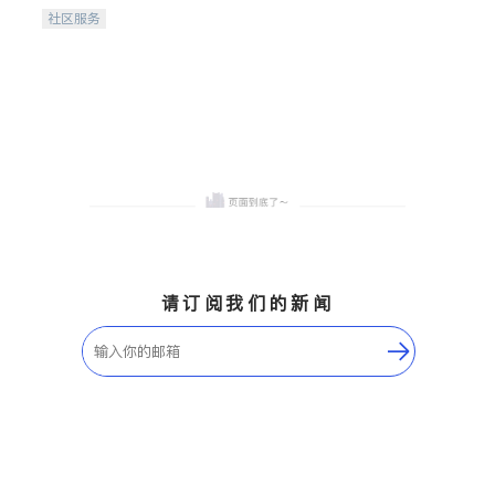
携手建设包容、公平、充满
社区服务
希望的社区。
请订阅我们的新闻