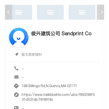
俊兴建筑公司 Sandprint Co
暂无商家福利
-
-
198 Billings Rd,N.Quincy,MA 02171
https://www.italkbbelite.com/ubiz/660298f5
31d531db74f6818c
-