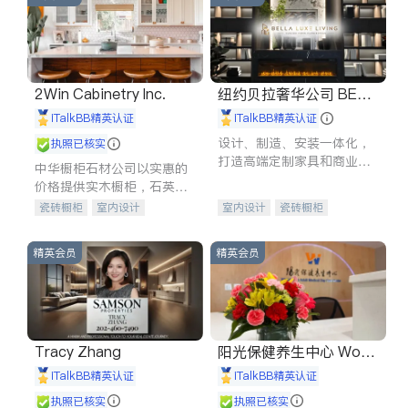
2Win Cabinetry Inc.
纽约贝拉奢华公司 BELL
A LUXE
iTalkBB精英认证
iTalkBB精英认证
设计、制造、安装一体化，
执照已核实
打造高端定制家具和商业空
中华橱柜石材公司以实惠的
间
价格提供实木橱柜，石英石
台面，多种优质不锈钢水
瓷砖橱柜
室内设计
室内设计
瓷砖橱柜
槽、水龙头与抽油烟机。品
建筑设计
卫浴洁具
卫浴洁具
地板建材
质厨房，家的选择。
室内装修
售前软装staging
室内装修
精英会员
精英会员
Tracy Zhang
阳光保健养生中心 World
shine
iTalkBB精英认证
iTalkBB精英认证
执照已核实
执照已核实