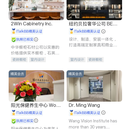
2Win Cabinetry Inc.
纽约贝拉奢华公司 BELL
A LUXE
iTalkBB精英认证
iTalkBB精英认证
设计、制造、安装一体化，
执照已核实
打造高端定制家具和商业空
中华橱柜石材公司以实惠的
间
价格提供实木橱柜，石英石
台面，多种优质不锈钢水
瓷砖橱柜
室内设计
室内设计
瓷砖橱柜
槽、水龙头与抽油烟机。品
建筑设计
卫浴洁具
卫浴洁具
地板建材
质厨房，家的选择。
室内装修
售前软装staging
室内装修
精英会员
精英会员
阳光保健养生中心 World
Dr. Ming Wang
shine
iTalkBB精英认证
iTalkBB精英认证
Wang Vision Institute has
执照已核实
more than 30 years
阳光保健养生中心为老年人