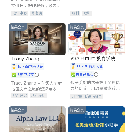
experience in
提供日间护理服务，致力于
通过持续的护理创新来有效
老年中心
养老院
眼科
眼科
提升老年人的生活质量。
精英会员
精英会员
VSA Future 教育学院
Tracy Zhang
iTalkBB精英认证
iTalkBB精英认证
执照已核实
执照已核实
孩子美好的未来始于早期能
Tracy Zhang - 引领大华府
力的培养，用愿景激发孩子
地区房产之旅的资深专家
的学习潜力和动力。理念：
地产经纪
地产经纪
升学顾问/课后辅导
拥有成长型心态是成功的基
地产投资
商业地产
石。
商铺租售
开发商建商
精英会员
精英会员