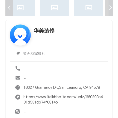
华美装修
暂无商家福利
-
-
16027 Gramercy Dr.,San Leandro, CA 94578
https://www.italkbbelite.com/ubiz/660298e4
31d531db74f6814b
-