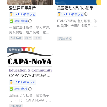
爱法律师事务所
美国活动/折扣小助手
iTalkBB精英认证
iTalkBB精英认证
iTalkBB精英 官方账号。您
执照已核实
的美国生活福利播报员，精
一站式法律服务，华人首选.
选独家折扣、本地活动与专
房东房客、地产交易、意外
业讲座，第一时间享受您的
伤害、车祸重伤、商业诉
人身伤害
移民
刑事
活动/折扣
专属福利。
讼、商标注册、移民信托、
车祸理赔
民事
房地产
建筑合同、刑事案件全包办
信托/遗嘱
商业
商标注册
精英会员
索赔
律师-其它
保释
CAPA NOVA北维华裔家
长会
iTalkBB精英认证
执照已核实
连接家长与社会，赋能孩子
与下一代，CAPA NoVA与您
携手建设包容、公平、充满
社区服务