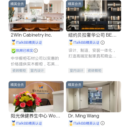
精英会员
精英会员
2Win Cabinetry Inc.
纽约贝拉奢华公司 BELL
A LUXE
iTalkBB精英认证
iTalkBB精英认证
设计、制造、安装一体化，
执照已核实
打造高端定制家具和商业空
中华橱柜石材公司以实惠的
间
价格提供实木橱柜，石英石
台面，多种优质不锈钢水
瓷砖橱柜
室内设计
室内设计
瓷砖橱柜
槽、水龙头与抽油烟机。品
建筑设计
卫浴洁具
卫浴洁具
地板建材
质厨房，家的选择。
室内装修
售前软装staging
室内装修
精英会员
精英会员
阳光保健养生中心 World
Dr. Ming Wang
shine
iTalkBB精英认证
iTalkBB精英认证