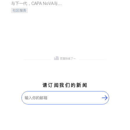
与下一代，CAPA NoVA与您
携手建设包容、公平、充满
社区服务
希望的社区。
请订阅我们的新闻