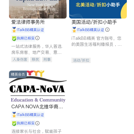
爱法律师事务所
美国活动/折扣小助手
iTalkBB精英认证
iTalkBB精英认证
iTalkBB精英 官方账号。您
执照已核实
的美国生活福利播报员，精
一站式法律服务，华人首选.
选独家折扣、本地活动与专
房东房客、地产交易、意外
业讲座，第一时间享受您的
伤害、车祸重伤、商业诉
人身伤害
移民
刑事
活动/折扣
专属福利。
讼、商标注册、移民信托、
车祸理赔
民事
房地产
建筑合同、刑事案件全包办
信托/遗嘱
商业
商标注册
精英会员
索赔
律师-其它
保释
CAPA NOVA北维华裔家
长会
iTalkBB精英认证
执照已核实
连接家长与社会，赋能孩子