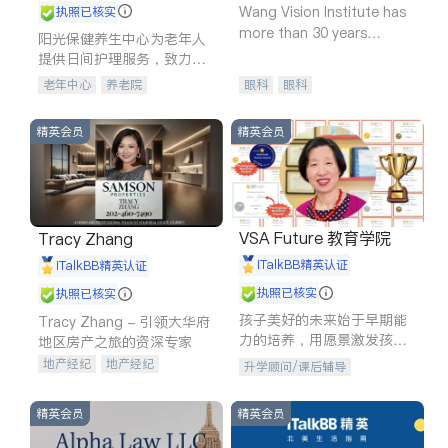
Wang Vision Institute has
执照已核实
more than 30 years
阳光保健养生中心为老年人
experience in
提供日间护理服务，致力于
通过持续的护理创新来有效
老年中心
养老院
眼科
眼科
提升老年人的生活质量。
精英会员
精英会员
VSA Future 教育学院
Tracy Zhang
iTalkBB精英认证
iTalkBB精英认证
执照已核实
执照已核实
孩子美好的未来始于早期能
Tracy Zhang - 引领大华府
力的培养，用愿景激发孩子
地区房产之旅的资深专家
的学习潜力和动力。理念：
地产经纪
地产经纪
升学顾问/课后辅导
拥有成长型心态是成功的基
地产投资
商业地产
石。
商铺租售
开发商建商
精英会员
精英会员