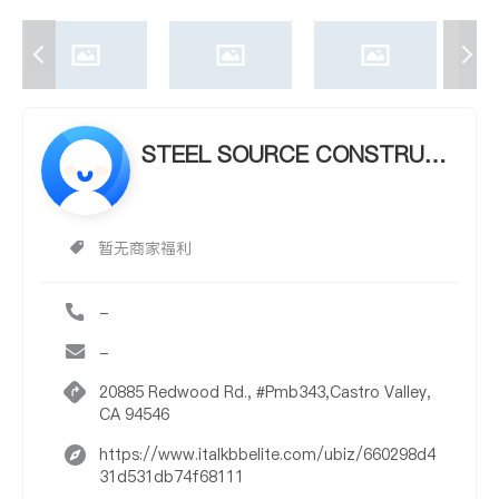
STEEL SOURCE CONSTRUCT
ION
暂无商家福利
-
-
20885 Redwood Rd., #Pmb343,Castro Valley,
CA 94546
https://www.italkbbelite.com/ubiz/660298d4
31d531db74f68111