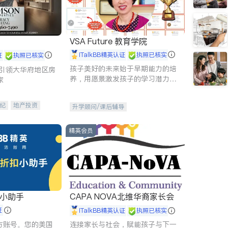
VSA Future 教育学院
iTalkBB精英认证
执照已核实
证
执照已核实
孩子美好的未来始于早期能力的培
g - 引领大华府地区房
养，用愿景激发孩子的学习潜力和
家
动力。理念：拥有成长型心态是成
功的基石。
纪
地产投资
升学顾问/课后辅导
租售
开发商建商
精英会员
扣小助手
CAPA NOVA北维华裔家长会
证
iTalkBB精英认证
执照已核实
 官方账号。您的美国
连接家长与社会，赋能孩子与下一