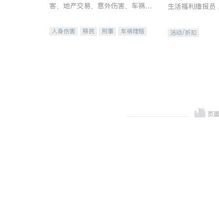
客、地产交易、意外伤害、车祸重
生活福利播报员
伤、商业诉讼、商标注册、移民信
本地活动与专业
托、建筑合同、刑事案件全包办
受您的专属福利
人身伤害
移民
刑事
车祸理赔
活动/折扣
民事
房地产
信托/遗嘱
商业
商标注册
索赔
律师-其它
保释