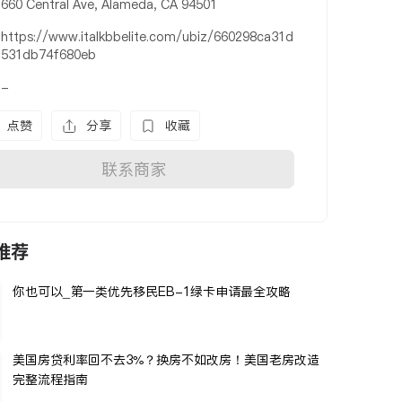
660 Central Ave, Alameda, CA 94501
https://www.italkbbelite.com/ubiz/660298ca31d
531db74f680eb
-
点赞
分享
收藏
联系商家
推荐
你也可以_第一类优先移民EB-1绿卡申请最全攻略
美国房贷利率回不去3%？换房不如改房！美国老房改造
完整流程指南