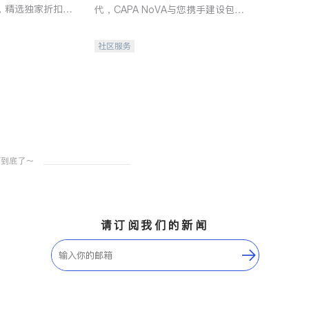
，精选独家折扣、
代，CAPA NoVA与您携手建设包
讲座，第一时间享
容、公平、充满希望的社区。
。
社区服务
请订阅我们的新闻