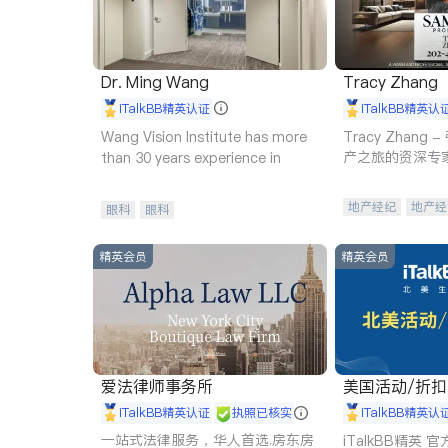
Dr. Ming Wang
Tracy Zhang
iTalkBB精英认证
iTalkBB精英认
Wang Vision Institute has more
Tracy Zhan
产之旅的资深专
than 30 years experience in
地产经纪
地产经
眼科
眼科
商业地产
商铺
精英会员
精英会员
爱法律师事务所
美国活动/折
iTalkBB精英认证
执照已核实
iTalkBB精英认
一站式法律服务，华人首选.房东房
iTalkBB精英