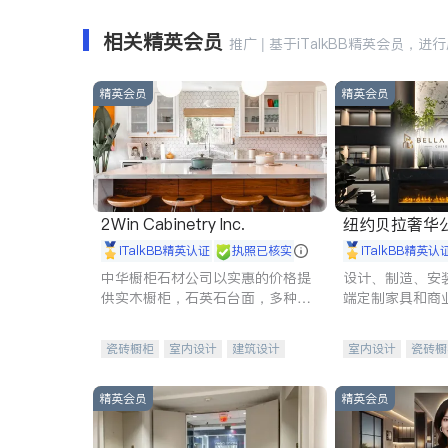
相关精英会员
推广 | 基于iTalkBB精英会员，进
精英会员
精英会员
2Win Cabinetry Inc.
纽约贝拉奢华公司 BELLA
E
iTalkBB精英认证
执照已核实
iTalkBB精英认
中华橱柜石材公司以实惠的价格提
设计、制造、安
供实木橱柜，石英石台面，多种优
端定制家具和商
质不锈钢水槽、水龙头与抽油烟
机。品质厨房，家的选择。
瓷砖橱柜
室内设计
建筑设计
室内设计
瓷砖橱
卫浴洁具
室内装修
地板建材
售前软
室内装修
精英会员
精英会员