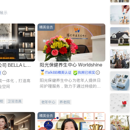
行展示
精英会员
阳光保健养生中心 Worldshine
 LUX
iTalkBB精英认证
执照已核实
证
阳光保健养生中心为老年人提供日
装一体化，打造高
间护理服务，致力于通过持续的护
业空间
理创新来有效提升老年人的生活质
量。
柜
卫浴洁具
老年中心
养老院
装staging
精英会员