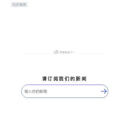
携手建设包容、公平、充满
社区服务
希望的社区。
请订阅我们的新闻