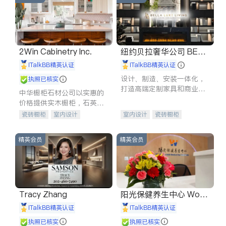
2Win Cabinetry Inc.
纽约贝拉奢华公司 BELL
A LUXE
iTalkBB精英认证
iTalkBB精英认证
设计、制造、安装一体化，
执照已核实
打造高端定制家具和商业空
中华橱柜石材公司以实惠的
间
价格提供实木橱柜，石英石
台面，多种优质不锈钢水
瓷砖橱柜
室内设计
室内设计
瓷砖橱柜
槽、水龙头与抽油烟机。品
建筑设计
卫浴洁具
卫浴洁具
地板建材
质厨房，家的选择。
室内装修
售前软装staging
室内装修
精英会员
精英会员
Tracy Zhang
阳光保健养生中心 World
shine
iTalkBB精英认证
iTalkBB精英认证
执照已核实
执照已核实