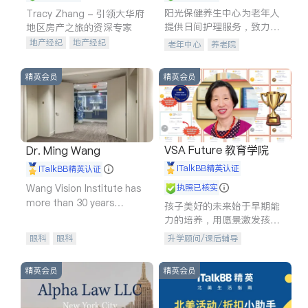
阳光保健养生中心为老年人
Tracy Zhang - 引领大华府
提供日间护理服务，致力于
地区房产之旅的资深专家
通过持续的护理创新来有效
地产经纪
地产经纪
老年中心
养老院
提升老年人的生活质量。
地产投资
商业地产
商铺租售
开发商建商
精英会员
精英会员
VSA Future 教育学院
Dr. Ming Wang
iTalkBB精英认证
iTalkBB精英认证
Wang Vision Institute has
执照已核实
more than 30 years
孩子美好的未来始于早期能
experience in
力的培养，用愿景激发孩子
的学习潜力和动力。理念：
眼科
眼科
升学顾问/课后辅导
拥有成长型心态是成功的基
石。
精英会员
精英会员