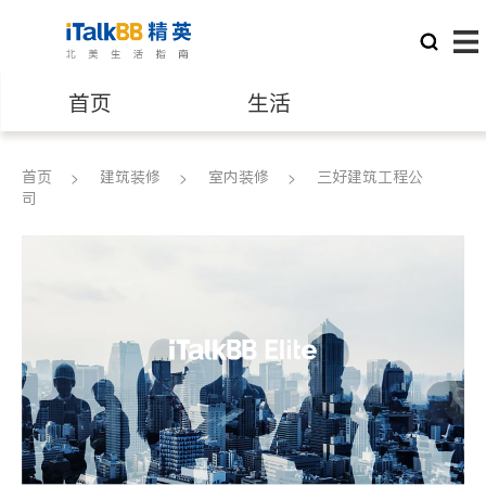
首页
生活
医生
律师
首页
建筑装修
室内装修
三好建筑工程公
司
保险理财
房地产租售
建筑装修
教育
养老
非盈利组织