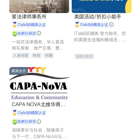
爱法律师事务所
美国活动/折扣小助手
iTalkBB精英认证
iTalkBB精英认证
iTalkBB精英 官方账号。您
执照已核实
的美国生活福利播报员，精
一站式法律服务，华人首选.
选独家折扣、本地活动与专
房东房客、地产交易、意外
业讲座，第一时间享受您的
伤害、车祸重伤、商业诉
人身伤害
移民
刑事
活动/折扣
专属福利。
讼、商标注册、移民信托、
车祸理赔
民事
房地产
建筑合同、刑事案件全包办
信托/遗嘱
商业
商标注册
精英会员
索赔
律师-其它
保释
CAPA NOVA北维华裔家
长会
iTalkBB精英认证
执照已核实
连接家长与社会，赋能孩子
与下一代，CAPA NoVA与您