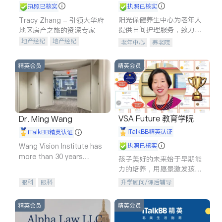
执照已核实
执照已核实
阳光保健养生中心为老年人
Tracy Zhang - 引领大华府
提供日间护理服务，致力于
地区房产之旅的资深专家
通过持续的护理创新来有效
地产经纪
地产经纪
老年中心
养老院
提升老年人的生活质量。
地产投资
商业地产
商铺租售
开发商建商
精英会员
精英会员
VSA Future 教育学院
Dr. Ming Wang
iTalkBB精英认证
iTalkBB精英认证
Wang Vision Institute has
执照已核实
more than 30 years
孩子美好的未来始于早期能
experience in
力的培养，用愿景激发孩子
的学习潜力和动力。理念：
眼科
眼科
升学顾问/课后辅导
拥有成长型心态是成功的基
石。
精英会员
精英会员