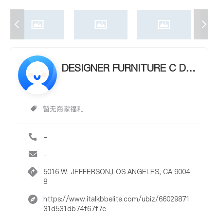
DESIGNER FURNITURE C DES
IGNER FURNITURE C
暂无商家福利
-
-
5016 W. JEFFERSON,LOS ANGELES, CA 9004
8
https://www.italkbbelite.com/ubiz/66029871
31d531db74f67f7c