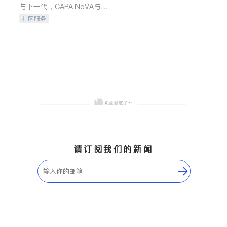
与下一代，CAPA NoVA与您
携手建设包容、公平、充满
社区服务
希望的社区。
请订阅我们的新闻