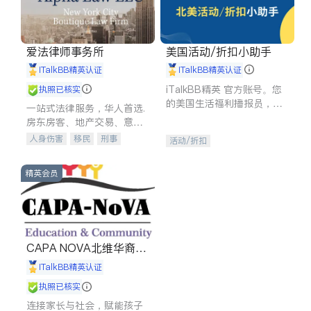
爱法律师事务所
美国活动/折扣小助手
iTalkBB精英认证
iTalkBB精英认证
iTalkBB精英 官方账号。您
执照已核实
的美国生活福利播报员，精
一站式法律服务，华人首选.
选独家折扣、本地活动与专
房东房客、地产交易、意外
业讲座，第一时间享受您的
伤害、车祸重伤、商业诉
人身伤害
移民
刑事
活动/折扣
专属福利。
讼、商标注册、移民信托、
车祸理赔
民事
房地产
建筑合同、刑事案件全包办
信托/遗嘱
商业
商标注册
精英会员
索赔
律师-其它
保释
CAPA NOVA北维华裔家
长会
iTalkBB精英认证
执照已核实
连接家长与社会，赋能孩子