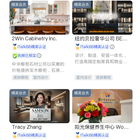
精英会员
精英会员
2Win Cabinetry Inc.
纽约贝拉奢华公司 BELL
A LUXE
iTalkBB精英认证
iTalkBB精英认证
设计、制造、安装一体化，
执照已核实
打造高端定制家具和商业空
中华橱柜石材公司以实惠的
间
价格提供实木橱柜，石英石
台面，多种优质不锈钢水
瓷砖橱柜
室内设计
室内设计
瓷砖橱柜
槽、水龙头与抽油烟机。品
建筑设计
卫浴洁具
卫浴洁具
地板建材
质厨房，家的选择。
室内装修
售前软装staging
室内装修
精英会员
精英会员
Tracy Zhang
阳光保健养生中心 World
shine
iTalkBB精英认证
iTalkBB精英认证