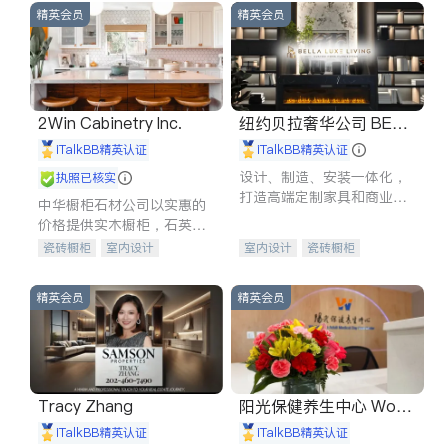
精英会员
精英会员
2Win Cabinetry Inc.
纽约贝拉奢华公司 BELL
A LUXE
iTalkBB精英认证
iTalkBB精英认证
设计、制造、安装一体化，
执照已核实
打造高端定制家具和商业空
中华橱柜石材公司以实惠的
间
价格提供实木橱柜，石英石
台面，多种优质不锈钢水
瓷砖橱柜
室内设计
室内设计
瓷砖橱柜
槽、水龙头与抽油烟机。品
建筑设计
卫浴洁具
卫浴洁具
地板建材
质厨房，家的选择。
室内装修
售前软装staging
室内装修
精英会员
精英会员
Tracy Zhang
阳光保健养生中心 World
shine
iTalkBB精英认证
iTalkBB精英认证