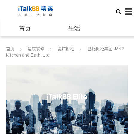
首页
生活
医生
律师
首页
建筑装修
瓷砖橱柜
世纪橱柜集团 J&K2
Kitchen and Bath, Ltd.
保险理财
房地产租售
建筑装修
教育
养老
非盈利组织