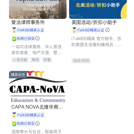
爱法律师事务所
美国活动/折扣小助手
iTalkBB精英认证
iTalkBB精英认证
iTalkBB精英 官方账号。您
执照已核实
的美国生活福利播报员，精
一站式法律服务，华人首选.
选独家折扣、本地活动与专
房东房客、地产交易、意外
业讲座，第一时间享受您的
伤害、车祸重伤、商业诉
人身伤害
移民
刑事
活动/折扣
专属福利。
讼、商标注册、移民信托、
车祸理赔
民事
房地产
建筑合同、刑事案件全包办
信托/遗嘱
商业
商标注册
精英会员
索赔
律师-其它
保释
CAPA NOVA北维华裔家
长会
iTalkBB精英认证
执照已核实
连接家长与社会，赋能孩子