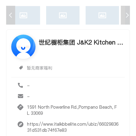
世纪橱柜集团 J&K2 Kitchen an
d Bath, Ltd.
暂无商家福利
-
-
1591 North Powerline Rd.,Pompano Beach, F
L 33069
https://www.italkbbelite.com/ubiz/66029836
31d531db74f67e83