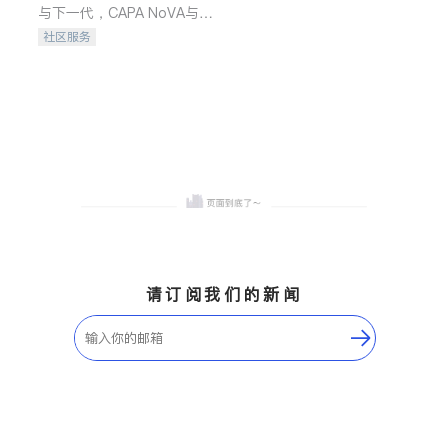
与下一代，CAPA NoVA与您
携手建设包容、公平、充满
社区服务
希望的社区。
请订阅我们的新闻