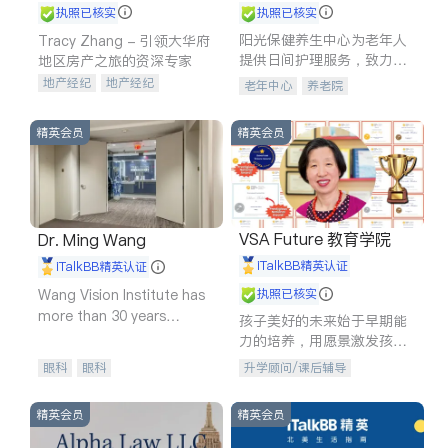
执照已核实
执照已核实
阳光保健养生中心为老年人
Tracy Zhang - 引领大华府
提供日间护理服务，致力于
地区房产之旅的资深专家
通过持续的护理创新来有效
地产经纪
地产经纪
老年中心
养老院
提升老年人的生活质量。
地产投资
商业地产
商铺租售
开发商建商
精英会员
精英会员
VSA Future 教育学院
Dr. Ming Wang
iTalkBB精英认证
iTalkBB精英认证
Wang Vision Institute has
执照已核实
more than 30 years
孩子美好的未来始于早期能
experience in
力的培养，用愿景激发孩子
的学习潜力和动力。理念：
眼科
眼科
升学顾问/课后辅导
拥有成长型心态是成功的基
石。
精英会员
精英会员