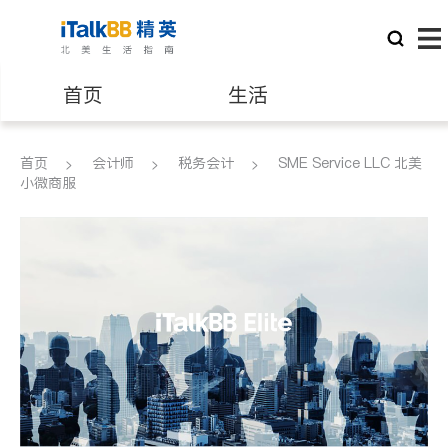
首页
生活
医生
律师
首页
会计师
税务会计
SME Service LLC 北美
小微商服
保险理财
房地产租售
建筑装修
教育
养老
非盈利组织