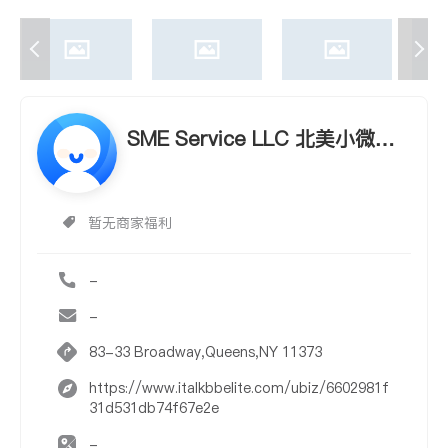
SME Service LLC 北美小微商
服
暂无商家福利
-
-
83-33 Broadway,Queens,NY 11373
https://www.italkbbelite.com/ubiz/6602981f
31d531db74f67e2e
-