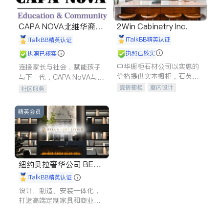
CAPA NOVA北维华裔家
2Win Cabinetry Inc.
长会
iTalkBB精英认证
iTalkBB精英认证
执照已核实
执照已核实
中华橱柜石材公司以实惠的
连接家长与社会，赋能孩子
价格提供实木橱柜，石英石
与下一代，CAPA NoVA与您
台面，多种优质不锈钢水
携手建设包容、公平、充满
瓷砖橱柜
室内设计
社区服务
槽、水龙头与抽油烟机。品
希望的社区。
建筑设计
卫浴洁具
质厨房，家的选择。
室内装修
精英会员
纽约贝拉奢华公司 BELL
A LUXE
iTalkBB精英认证
设计、制造、安装一体化，
打造高端定制家具和商业空
间