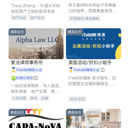
孩子美好的未来始于早期能
Tracy Zhang - 引领大华府
力的培养，用愿景激发孩子
地区房产之旅的资深专家
的学习潜力和动力。理念：
地产经纪
地产经纪
升学顾问/课后辅导
拥有成长型心态是成功的基
地产投资
商业地产
石。
商铺租售
开发商建商
精英会员
精英会员
爱法律师事务所
美国活动/折扣小助手
iTalkBB精英认证
iTalkBB精英认证
iTalkBB精英 官方账号。您
执照已核实
的美国生活福利播报员，精
一站式法律服务，华人首选.
选独家折扣、本地活动与专
房东房客、地产交易、意外
业讲座，第一时间享受您的
伤害、车祸重伤、商业诉
人身伤害
移民
刑事
活动/折扣
专属福利。
讼、商标注册、移民信托、
车祸理赔
民事
房地产
建筑合同、刑事案件全包办
信托/遗嘱
商业
商标注册
精英会员
精英会员
索赔
律师-其它
保释