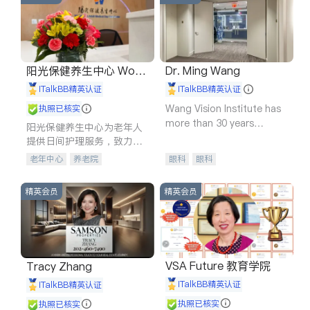
阳光保健养生中心 World
Dr. Ming Wang
shine
iTalkBB精英认证
iTalkBB精英认证
Wang Vision Institute has
执照已核实
more than 30 years
阳光保健养生中心为老年人
experience in
提供日间护理服务，致力于
通过持续的护理创新来有效
老年中心
养老院
眼科
眼科
提升老年人的生活质量。
精英会员
精英会员
VSA Future 教育学院
Tracy Zhang
iTalkBB精英认证
iTalkBB精英认证
执照已核实
执照已核实