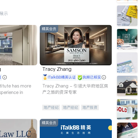
行展示
精英会员
g
Tracy Zhang
证
iTalkBB精英认证
执照已核实
titute has more
Tracy Zhang - 引领大华府地区房
产之旅的资深专家
xperience in
地产经纪
地产经纪
地产投资
商业地产
商铺租售
开发商建商
精英会员