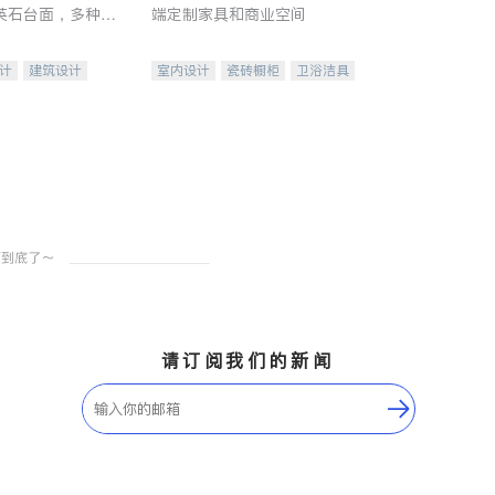
英石台面，多种优
端定制家具和商业空间
水龙头与抽油烟
家的选择。
计
建筑设计
室内设计
瓷砖橱柜
卫浴洁具
装修
地板建材
售前软装staging
室内装修
请订阅我们的新闻