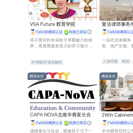
VSA Future 教育学院
爱法律师事务
iTalkBB精英认证
执照已核实
iTalkBB精英认
孩子美好的未来始于早期能力的培
一站式法律服务
养，用愿景激发孩子的学习潜力和
客、地产交易、
动力。理念：拥有成长型心态是成
伤、商业诉讼、
功的基石。
托、建筑合同、
人身伤害
移民
升学顾问/课后辅导
民事
房地产
商标注册
索赔
精英会员
精英会员
CAPA NOVA北维华裔家长会
2Win Cabinetr
iTalkBB精英认证
执照已核实
iTalkBB精英认
连接家长与社会，赋能孩子与下一
中华橱柜石材公