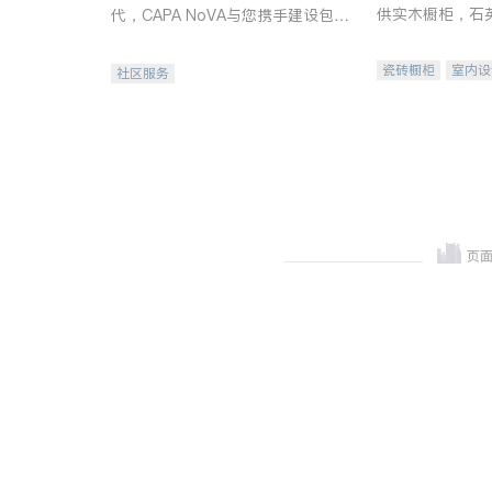
供实木橱柜，石
代，CAPA NoVA与您携手建设包
质不锈钢水槽、
容、公平、充满希望的社区。
机。品质厨房，
瓷砖橱柜
室内设
社区服务
卫浴洁具
室内