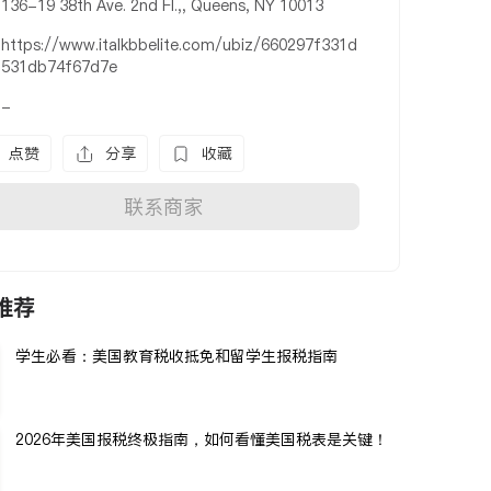
136-19 38th Ave. 2nd Fl.,, Queens, NY 10013
https://www.italkbbelite.com/ubiz/660297f331d
531db74f67d7e
-
点赞
分享
收藏
联系商家
推荐
学生必看：美国教育税收抵免和留学生报税指南
2026年美国报税终极指南，如何看懂美国税表是关键！