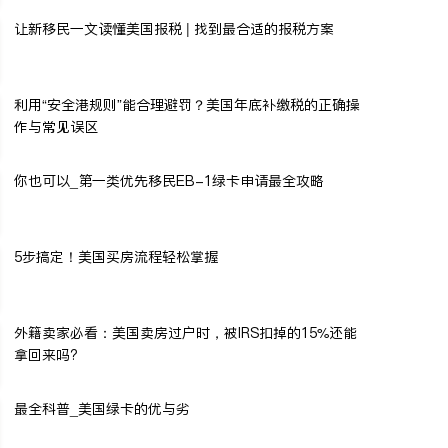
让新移民一文读懂美国报税 | 找到最合适的报税方案
利用“安全港规则”能合理避罚？美国年底补缴税的正确操
作与常见误区
你也可以_第一类优先移民EB-1绿卡申请最全攻略
5步搞定！美国买房流程轻松掌握
外籍卖家必看：美国卖房过户时，被IRS扣掉的15%还能
拿回来吗?
最全科普_美国绿卡的优与劣