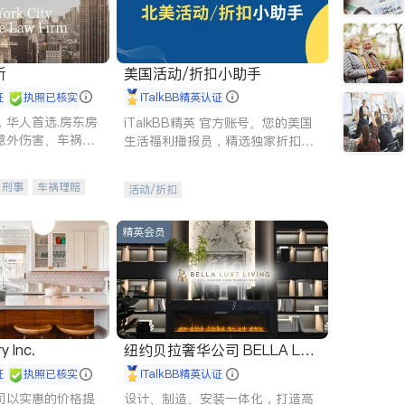
所
美国活动/折扣小助手
证
执照已核实
iTalkBB精英认证
，华人首选.房东房
iTalkBB精英 官方账号。您的美国
意外伤害、车祸重
生活福利播报员，精选独家折扣、
商标注册、移民信
本地活动与专业讲座，第一时间享
刑事案件全包办
受您的专属福利。
刑事
车祸理赔
活动/折扣
信托/遗嘱
商业
律师-其它
保释
精英会员
y Inc.
纽约贝拉奢华公司 BELLA LUX
E
证
执照已核实
iTalkBB精英认证
司以实惠的价格提
设计、制造、安装一体化，打造高