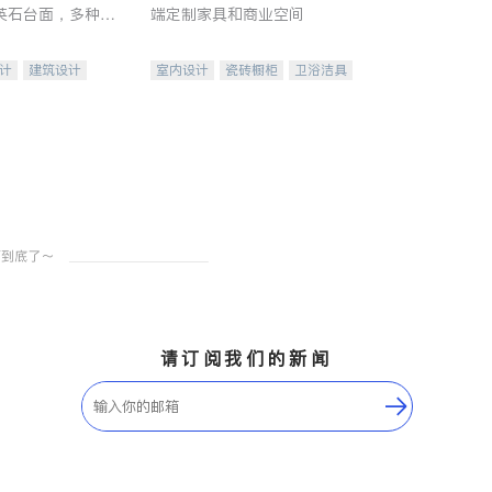
英石台面，多种优
端定制家具和商业空间
水龙头与抽油烟
家的选择。
计
建筑设计
室内设计
瓷砖橱柜
卫浴洁具
装修
地板建材
售前软装staging
室内装修
请订阅我们的新闻