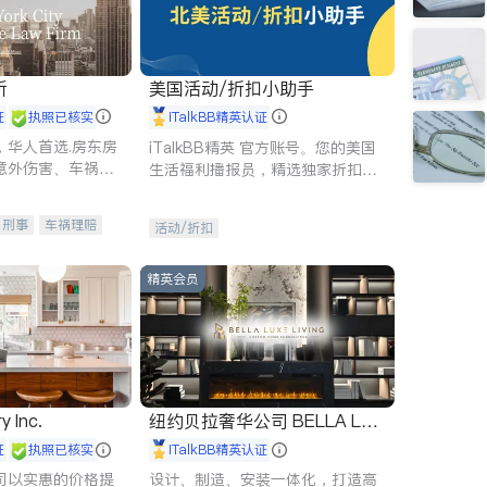
所
美国活动/折扣小助手
证
执照已核实
iTalkBB精英认证
，华人首选.房东房
iTalkBB精英 官方账号。您的美国
意外伤害、车祸重
生活福利播报员，精选独家折扣、
商标注册、移民信
本地活动与专业讲座，第一时间享
刑事案件全包办
受您的专属福利。
刑事
车祸理赔
活动/折扣
信托/遗嘱
商业
律师-其它
保释
精英会员
y Inc.
纽约贝拉奢华公司 BELLA LUX
E
证
执照已核实
iTalkBB精英认证
司以实惠的价格提
设计、制造、安装一体化，打造高