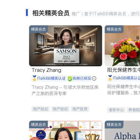
相关精英会员
推广 | 基于iTalkBB精英会员，进
精英会员
精英会员
阳光保健养生中心 
Tracy Zhang
iTalkBB精英认
iTalkBB精英认证
执照已核实
阳光保健养生中
Tracy Zhang - 引领大华府地区房
间护理服务，致
产之旅的资深专家
理创新来有效提
量。
地产经纪
地产经纪
地产投资
老年中心
养老院
商业地产
商铺租售
开发商建商
精英会员
精英会员