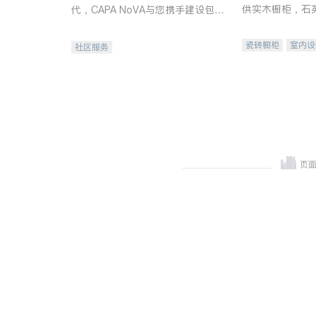
供实木橱柜，石
代，CAPA NoVA与您携手建设包
质不锈钢水槽、
容、公平、充满希望的社区。
机。品质厨房，
瓷砖橱柜
室内设
社区服务
卫浴洁具
室内