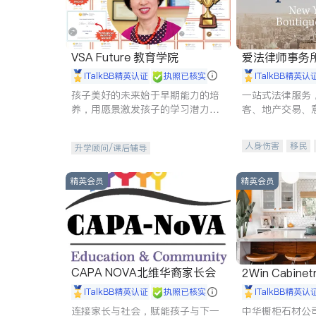
VSA Future 教育学院
爱法律师事务
iTalkBB精英认证
执照已核实
iTalkBB精英认
孩子美好的未来始于早期能力的培
一站式法律服务
养，用愿景激发孩子的学习潜力和
客、地产交易、
动力。理念：拥有成长型心态是成
伤、商业诉讼、
功的基石。
托、建筑合同、
人身伤害
移民
升学顾问/课后辅导
民事
房地产
商标注册
索赔
精英会员
精英会员
CAPA NOVA北维华裔家长会
2Win Cabinetr
iTalkBB精英认证
执照已核实
iTalkBB精英认
连接家长与社会，赋能孩子与下一
中华橱柜石材公