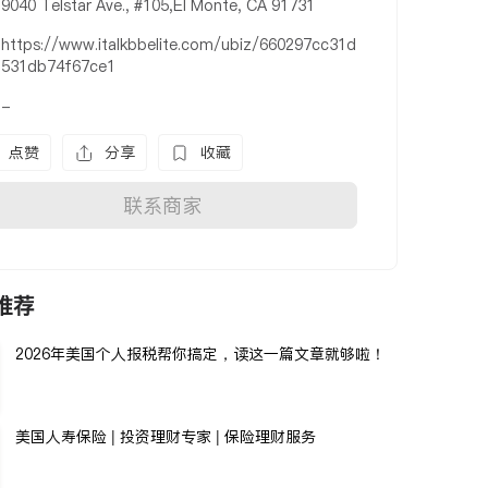
9040 Telstar Ave., #105,El Monte, CA 91731
https://www.italkbbelite.com/ubiz/660297cc31d
531db74f67ce1
-
点赞
分享
收藏
联系商家
推荐
2026年美国个人报税帮你搞定，读这一篇文章就够啦！
美国人寿保险 | 投资理财专家 | 保险理财服务