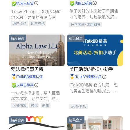
执照已核实
执照已核实
孩子美好的未来始于早期能
Tracy Zhang - 引领大华府
力的培养，用愿景激发孩子
地区房产之旅的资深专家
的学习潜力和动力。理念：
地产经纪
地产经纪
升学顾问/课后辅导
拥有成长型心态是成功的基
地产投资
商业地产
石。
商铺租售
开发商建商
精英会员
精英会员
爱法律师事务所
美国活动/折扣小助手
iTalkBB精英认证
iTalkBB精英认证
iTalkBB精英 官方账号。您
执照已核实
的美国生活福利播报员，精
一站式法律服务，华人首选.
选独家折扣、本地活动与专
房东房客、地产交易、意外
业讲座，第一时间享受您的
伤害、车祸重伤、商业诉
人身伤害
移民
刑事
活动/折扣
专属福利。
讼、商标注册、移民信托、
车祸理赔
民事
房地产
建筑合同、刑事案件全包办
信托/遗嘱
商业
商标注册
精英会员
精英会员
索赔
律师-其它
保释