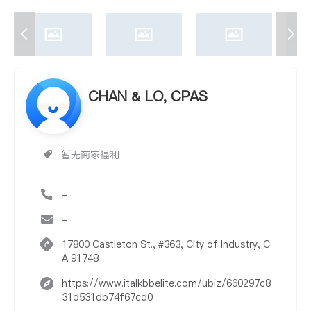
CHAN & LO, CPAS
暂无商家福利
-
-
17800 Castleton St., #363, City of Industry, C
A 91748
https://www.italkbbelite.com/ubiz/660297c8
31d531db74f67cd0