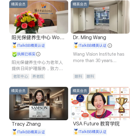
精英会员
精英会员
阳光保健养生中心 World
Dr. Ming Wang
shine
iTalkBB精英认证
iTalkBB精英认证
Wang Vision Institute has
执照已核实
more than 30 years
阳光保健养生中心为老年人
experience in
提供日间护理服务，致力于
通过持续的护理创新来有效
老年中心
养老院
眼科
眼科
提升老年人的生活质量。
精英会员
精英会员
VSA Future 教育学院
Tracy Zhang
iTalkBB精英认证
iTalkBB精英认证