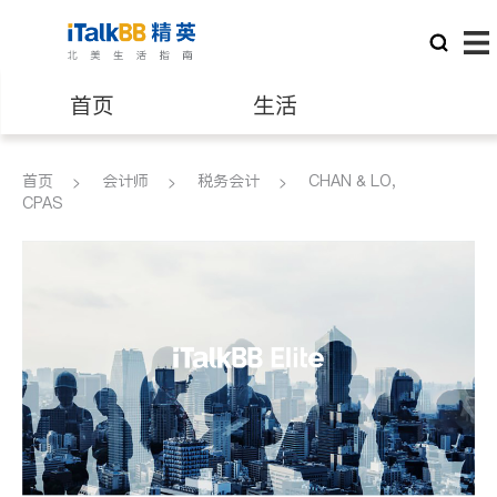
首页
生活
医生
律师
首页
会计师
税务会计
CHAN & LO,
CPAS
保险理财
房地产租售
建筑装修
教育
养老
非盈利组织