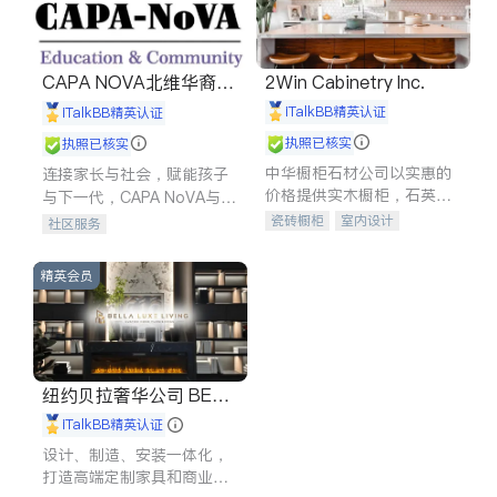
CAPA NOVA北维华裔家
2Win Cabinetry Inc.
长会
iTalkBB精英认证
iTalkBB精英认证
执照已核实
执照已核实
中华橱柜石材公司以实惠的
连接家长与社会，赋能孩子
价格提供实木橱柜，石英石
与下一代，CAPA NoVA与您
台面，多种优质不锈钢水
携手建设包容、公平、充满
瓷砖橱柜
室内设计
社区服务
槽、水龙头与抽油烟机。品
希望的社区。
建筑设计
卫浴洁具
质厨房，家的选择。
室内装修
精英会员
纽约贝拉奢华公司 BELL
A LUXE
iTalkBB精英认证
设计、制造、安装一体化，
打造高端定制家具和商业空