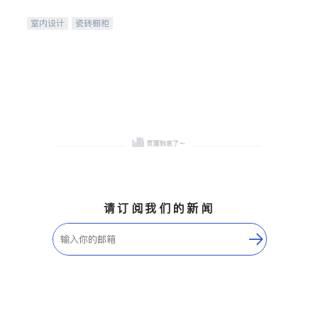
间
室内设计
瓷砖橱柜
卫浴洁具
地板建材
售前软装staging
室内装修
请订阅我们的新闻