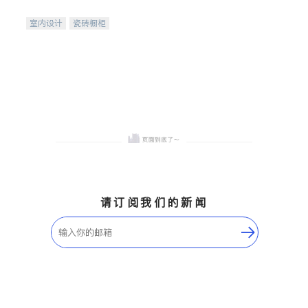
间
室内设计
瓷砖橱柜
卫浴洁具
地板建材
售前软装staging
室内装修
请订阅我们的新闻