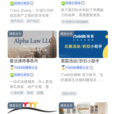
执照已核实
执照已核实
孩子美好的未来始于早期能
Tracy Zhang - 引领大华府
力的培养，用愿景激发孩子
地区房产之旅的资深专家
的学习潜力和动力。理念：
地产经纪
地产经纪
升学顾问/课后辅导
拥有成长型心态是成功的基
地产投资
商业地产
石。
商铺租售
开发商建商
精英会员
精英会员
爱法律师事务所
美国活动/折扣小助手
iTalkBB精英认证
iTalkBB精英认证
iTalkBB精英 官方账号。您
执照已核实
的美国生活福利播报员，精
一站式法律服务，华人首选.
选独家折扣、本地活动与专
房东房客、地产交易、意外
业讲座，第一时间享受您的
伤害、车祸重伤、商业诉
人身伤害
移民
刑事
活动/折扣
专属福利。
讼、商标注册、移民信托、
车祸理赔
民事
房地产
建筑合同、刑事案件全包办
信托/遗嘱
商业
商标注册
精英会员
精英会员
索赔
律师-其它
保释