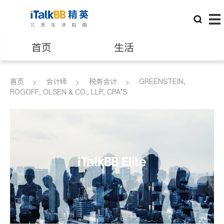
首页
生活
医生
律师
首页
会计师
税务会计
GREENSTEIN,
ROGOFF, OLSEN & CO., LLP, CPA'S
保险理财
房地产租售
建筑装修
教育
养老
非盈利组织