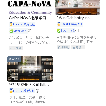
CAPA NOVA北维华裔家
2Win Cabinetry Inc.
长会
iTalkBB精英认证
iTalkBB精英认证
执照已核实
执照已核实
中华橱柜石材公司以实惠的
连接家长与社会，赋能孩子
价格提供实木橱柜，石英石
与下一代，CAPA NoVA与您
台面，多种优质不锈钢水
携手建设包容、公平、充满
瓷砖橱柜
室内设计
社区服务
槽、水龙头与抽油烟机。品
希望的社区。
建筑设计
卫浴洁具
质厨房，家的选择。
室内装修
精英会员
纽约贝拉奢华公司 BELL
A LUXE
iTalkBB精英认证
设计、制造、安装一体化，
打造高端定制家具和商业空