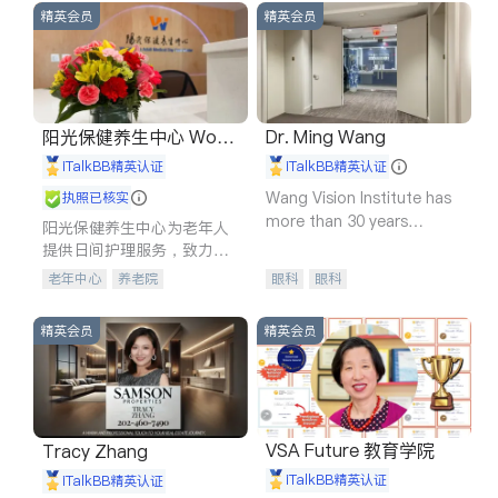
精英会员
精英会员
阳光保健养生中心 World
Dr. Ming Wang
shine
iTalkBB精英认证
iTalkBB精英认证
Wang Vision Institute has
执照已核实
more than 30 years
阳光保健养生中心为老年人
experience in
提供日间护理服务，致力于
通过持续的护理创新来有效
老年中心
养老院
眼科
眼科
提升老年人的生活质量。
精英会员
精英会员
VSA Future 教育学院
Tracy Zhang
iTalkBB精英认证
iTalkBB精英认证