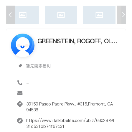
GREENSTEIN, ROGOFF, OLSE
N & CO., LLP, CPA'S
暂无商家福利
-
-
39159 Paseo Padre Pkwy., #315,Fremont, CA
94538
https://www.italkbbelite.com/ubiz/6602979f
31d531db74f67c31