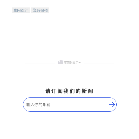
间
室内设计
瓷砖橱柜
卫浴洁具
地板建材
售前软装staging
室内装修
请订阅我们的新闻