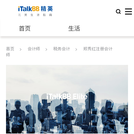
首页
生活
医生
律师
首页
会计师
税务会计
郑秀红注册会计
师
保险理财
房地产租售
建筑装修
教育
养老
非盈利组织