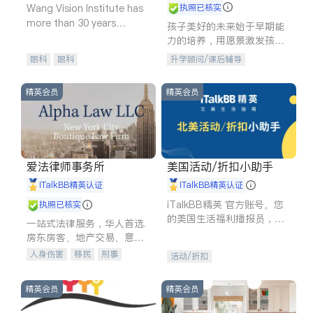
Wang Vision Institute has
执照已核实
more than 30 years
孩子美好的未来始于早期能
experience in
力的培养，用愿景激发孩子
的学习潜力和动力。理念：
眼科
眼科
升学顾问/课后辅导
拥有成长型心态是成功的基
石。
精英会员
精英会员
爱法律师事务所
美国活动/折扣小助手
iTalkBB精英认证
iTalkBB精英认证
iTalkBB精英 官方账号。您
执照已核实
的美国生活福利播报员，精
一站式法律服务，华人首选.
选独家折扣、本地活动与专
房东房客、地产交易、意外
业讲座，第一时间享受您的
伤害、车祸重伤、商业诉
人身伤害
移民
刑事
活动/折扣
专属福利。
讼、商标注册、移民信托、
车祸理赔
民事
房地产
建筑合同、刑事案件全包办
信托/遗嘱
商业
商标注册
精英会员
精英会员
索赔
律师-其它
保释