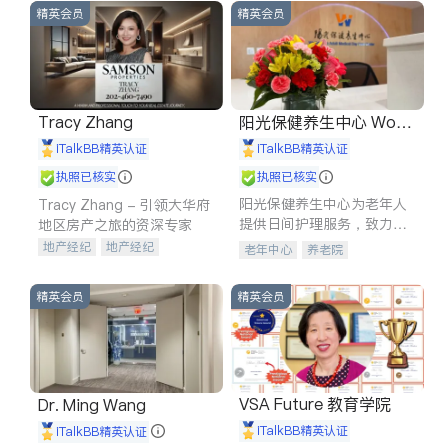
精英会员
精英会员
Tracy Zhang
阳光保健养生中心 World
shine
iTalkBB精英认证
iTalkBB精英认证
执照已核实
执照已核实
阳光保健养生中心为老年人
Tracy Zhang - 引领大华府
提供日间护理服务，致力于
地区房产之旅的资深专家
通过持续的护理创新来有效
地产经纪
地产经纪
老年中心
养老院
提升老年人的生活质量。
地产投资
商业地产
商铺租售
开发商建商
精英会员
精英会员
VSA Future 教育学院
Dr. Ming Wang
iTalkBB精英认证
iTalkBB精英认证