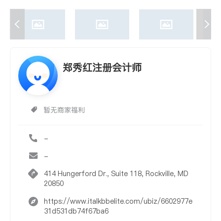
郑秀红注册会计师
暂无商家福利
-
-
414 Hungerford Dr., Suite 118, Rockville, MD
20850
https://www.italkbbelite.com/ubiz/6602977e
31d531db74f67ba6