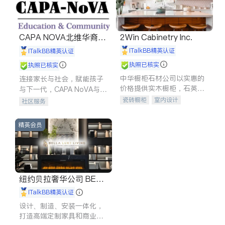
CAPA NOVA北维华裔家
2Win Cabinetry Inc.
长会
iTalkBB精英认证
iTalkBB精英认证
执照已核实
执照已核实
中华橱柜石材公司以实惠的
连接家长与社会，赋能孩子
价格提供实木橱柜，石英石
与下一代，CAPA NoVA与您
台面，多种优质不锈钢水
携手建设包容、公平、充满
瓷砖橱柜
室内设计
社区服务
槽、水龙头与抽油烟机。品
希望的社区。
建筑设计
卫浴洁具
质厨房，家的选择。
室内装修
精英会员
纽约贝拉奢华公司 BELL
A LUXE
iTalkBB精英认证
设计、制造、安装一体化，
打造高端定制家具和商业空