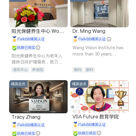
阳光保健养生中心 World
Dr. Ming Wang
shine
iTalkBB精英认证
iTalkBB精英认证
Wang Vision Institute has
执照已核实
more than 30 years
阳光保健养生中心为老年人
experience in
提供日间护理服务，致力于
通过持续的护理创新来有效
老年中心
养老院
眼科
眼科
提升老年人的生活质量。
精英会员
精英会员
VSA Future 教育学院
Tracy Zhang
iTalkBB精英认证
iTalkBB精英认证
执照已核实
执照已核实