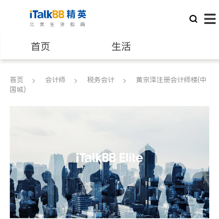
首页
生活
医生
律师
首页
会计师
税务会计
黄宗泽注册会计师楼(中
国城)
保险理财
房地产租售
建筑装修
教育
养老
非盈利组织