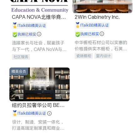
CAPA NOVA北维华裔家
2Win Cabinetry Inc.
长会
iTalkBB精英认证
iTalkBB精英认证
执照已核实
执照已核实
中华橱柜石材公司以实惠的
连接家长与社会，赋能孩子
价格提供实木橱柜，石英石
与下一代，CAPA NoVA与您
台面，多种优质不锈钢水
携手建设包容、公平、充满
瓷砖橱柜
室内设计
社区服务
槽、水龙头与抽油烟机。品
希望的社区。
建筑设计
卫浴洁具
质厨房，家的选择。
室内装修
精英会员
纽约贝拉奢华公司 BELL
A LUXE
iTalkBB精英认证
设计、制造、安装一体化，
打造高端定制家具和商业空
间