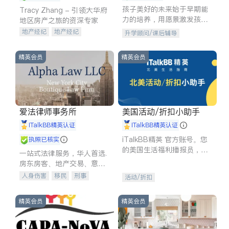
孩子美好的未来始于早期能
Tracy Zhang - 引领大华府
力的培养，用愿景激发孩子
地区房产之旅的资深专家
的学习潜力和动力。理念：
地产经纪
地产经纪
升学顾问/课后辅导
拥有成长型心态是成功的基
地产投资
商业地产
石。
商铺租售
开发商建商
精英会员
精英会员
爱法律师事务所
美国活动/折扣小助手
iTalkBB精英认证
iTalkBB精英认证
iTalkBB精英 官方账号。您
执照已核实
的美国生活福利播报员，精
一站式法律服务，华人首选.
选独家折扣、本地活动与专
房东房客、地产交易、意外
业讲座，第一时间享受您的
伤害、车祸重伤、商业诉
人身伤害
移民
刑事
活动/折扣
专属福利。
讼、商标注册、移民信托、
车祸理赔
民事
房地产
建筑合同、刑事案件全包办
信托/遗嘱
商业
商标注册
精英会员
精英会员
索赔
律师-其它
保释