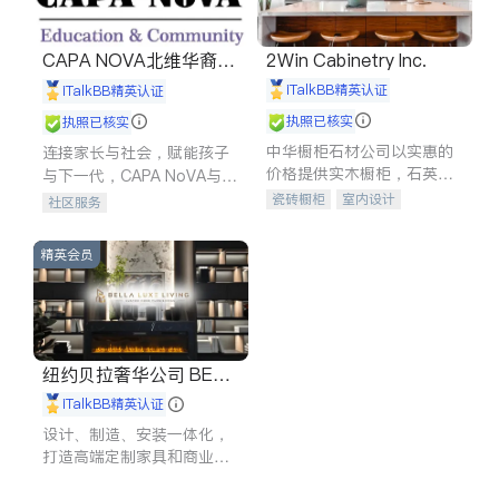
CAPA NOVA北维华裔家
2Win Cabinetry Inc.
长会
iTalkBB精英认证
iTalkBB精英认证
执照已核实
执照已核实
中华橱柜石材公司以实惠的
连接家长与社会，赋能孩子
价格提供实木橱柜，石英石
与下一代，CAPA NoVA与您
台面，多种优质不锈钢水
携手建设包容、公平、充满
瓷砖橱柜
室内设计
社区服务
槽、水龙头与抽油烟机。品
希望的社区。
建筑设计
卫浴洁具
质厨房，家的选择。
室内装修
精英会员
纽约贝拉奢华公司 BELL
A LUXE
iTalkBB精英认证
设计、制造、安装一体化，
打造高端定制家具和商业空
间