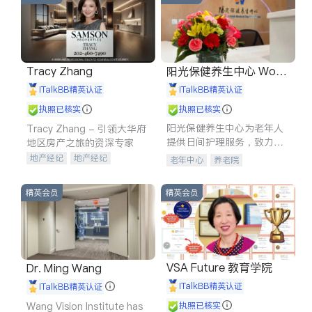
Tracy Zhang
阳光保健养生中心 World
shine
iTalkBB精英认证
iTalkBB精英认证
执照已核实
执照已核实
阳光保健养生中心为老年人
Tracy Zhang - 引领大华府
提供日间护理服务，致力于
地区房产之旅的资深专家
通过持续的护理创新来有效
地产经纪
地产经纪
老年中心
养老院
提升老年人的生活质量。
地产投资
商业地产
商铺租售
开发商建商
精英会员
精英会员
VSA Future 教育学院
Dr. Ming Wang
iTalkBB精英认证
iTalkBB精英认证
Wang Vision Institute has
执照已核实