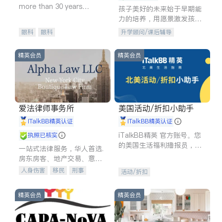
more than 30 years
孩子美好的未来始于早期能
experience in
力的培养，用愿景激发孩子
的学习潜力和动力。理念：
眼科
眼科
升学顾问/课后辅导
拥有成长型心态是成功的基
石。
精英会员
精英会员
爱法律师事务所
美国活动/折扣小助手
iTalkBB精英认证
iTalkBB精英认证
iTalkBB精英 官方账号。您
执照已核实
的美国生活福利播报员，精
一站式法律服务，华人首选.
选独家折扣、本地活动与专
房东房客、地产交易、意外
业讲座，第一时间享受您的
伤害、车祸重伤、商业诉
人身伤害
移民
刑事
活动/折扣
专属福利。
讼、商标注册、移民信托、
车祸理赔
民事
房地产
建筑合同、刑事案件全包办
信托/遗嘱
商业
商标注册
精英会员
精英会员
索赔
律师-其它
保释