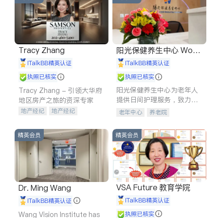
Tracy Zhang
阳光保健养生中心 World
shine
iTalkBB精英认证
iTalkBB精英认证
执照已核实
执照已核实
阳光保健养生中心为老年人
Tracy Zhang - 引领大华府
提供日间护理服务，致力于
地区房产之旅的资深专家
通过持续的护理创新来有效
地产经纪
地产经纪
老年中心
养老院
提升老年人的生活质量。
地产投资
商业地产
商铺租售
开发商建商
精英会员
精英会员
VSA Future 教育学院
Dr. Ming Wang
iTalkBB精英认证
iTalkBB精英认证
Wang Vision Institute has
执照已核实