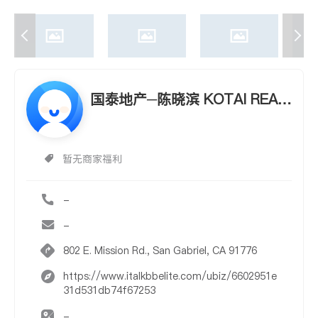
国泰地产─陈晓滨 KOTAI REAL
TY, INC. - HIU BUN CHAN (HU
BERT)
暂无商家福利
-
-
802 E. Mission Rd., San Gabriel, CA 91776
https://www.italkbbelite.com/ubiz/6602951e
31d531db74f67253
-