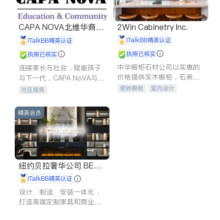
CAPA NOVA北维华裔家
2Win Cabinetry Inc.
长会
iTalkBB精英认证
iTalkBB精英认证
执照已核实
执照已核实
中华橱柜石材公司以实惠的
连接家长与社会，赋能孩子
价格提供实木橱柜，石英石
与下一代，CAPA NoVA与您
台面，多种优质不锈钢水
携手建设包容、公平、充满
瓷砖橱柜
室内设计
社区服务
槽、水龙头与抽油烟机。品
希望的社区。
建筑设计
卫浴洁具
质厨房，家的选择。
室内装修
精英会员
纽约贝拉奢华公司 BELL
A LUXE
iTalkBB精英认证
设计、制造、安装一体化，
打造高端定制家具和商业空
间