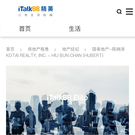
首页
生活
医生
律师
首页
房地产租售
地产经纪
国泰地产─陈晓滨
KOTAI REALTY, INC. - HIU BUN CHAN (HUBERT)
保险理财
房地产租售
建筑装修
教育
养老
非盈利组织