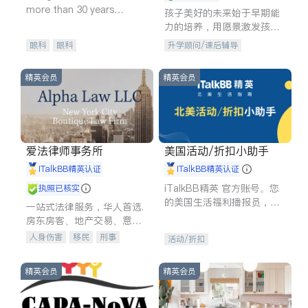
more than 30 years
孩子美好的未来始于早期能
experience in
力的培养，用愿景激发孩子
的学习潜力和动力。理念：
眼科
眼科
升学顾问/课后辅导
拥有成长型心态是成功的基
石。
精英会员
精英会员
爱法律师事务所
美国活动/折扣小助手
iTalkBB精英认证
iTalkBB精英认证
iTalkBB精英 官方账号。您
执照已核实
的美国生活福利播报员，精
一站式法律服务，华人首选.
选独家折扣、本地活动与专
房东房客、地产交易、意外
业讲座，第一时间享受您的
伤害、车祸重伤、商业诉
人身伤害
移民
刑事
活动/折扣
专属福利。
讼、商标注册、移民信托、
车祸理赔
民事
房地产
建筑合同、刑事案件全包办
信托/遗嘱
商业
商标注册
精英会员
精英会员
索赔
律师-其它
保释