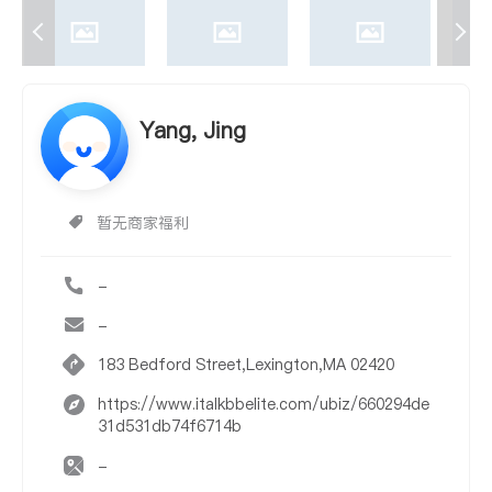
Yang, Jing
暂无商家福利
-
-
183 Bedford Street,Lexington,MA 02420
https://www.italkbbelite.com/ubiz/660294de
31d531db74f6714b
-