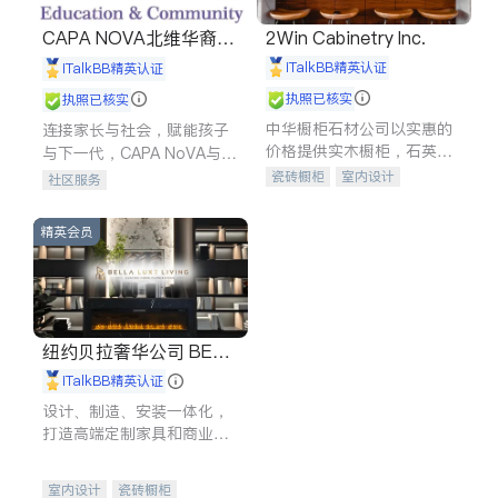
CAPA NOVA北维华裔家
2Win Cabinetry Inc.
长会
iTalkBB精英认证
iTalkBB精英认证
执照已核实
执照已核实
中华橱柜石材公司以实惠的
连接家长与社会，赋能孩子
价格提供实木橱柜，石英石
与下一代，CAPA NoVA与您
台面，多种优质不锈钢水
携手建设包容、公平、充满
瓷砖橱柜
室内设计
社区服务
槽、水龙头与抽油烟机。品
希望的社区。
建筑设计
卫浴洁具
质厨房，家的选择。
室内装修
精英会员
纽约贝拉奢华公司 BELL
A LUXE
iTalkBB精英认证
设计、制造、安装一体化，
打造高端定制家具和商业空
间
室内设计
瓷砖橱柜