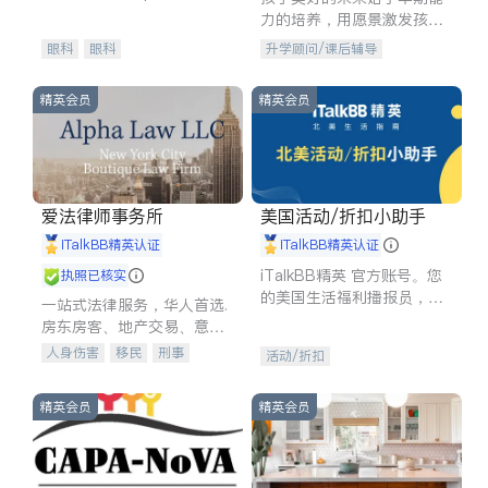
experience in
力的培养，用愿景激发孩子
的学习潜力和动力。理念：
眼科
眼科
升学顾问/课后辅导
拥有成长型心态是成功的基
石。
精英会员
精英会员
爱法律师事务所
美国活动/折扣小助手
iTalkBB精英认证
iTalkBB精英认证
iTalkBB精英 官方账号。您
执照已核实
的美国生活福利播报员，精
一站式法律服务，华人首选.
选独家折扣、本地活动与专
房东房客、地产交易、意外
业讲座，第一时间享受您的
伤害、车祸重伤、商业诉
人身伤害
移民
刑事
活动/折扣
专属福利。
讼、商标注册、移民信托、
车祸理赔
民事
房地产
建筑合同、刑事案件全包办
信托/遗嘱
商业
商标注册
精英会员
精英会员
索赔
律师-其它
保释