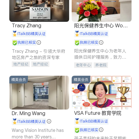
Tracy Zhang
阳光保健养生中心 World
shine
iTalkBB精英认证
iTalkBB精英认证
执照已核实
执照已核实
阳光保健养生中心为老年人
Tracy Zhang - 引领大华府
提供日间护理服务，致力于
地区房产之旅的资深专家
通过持续的护理创新来有效
地产经纪
地产经纪
老年中心
养老院
提升老年人的生活质量。
地产投资
商业地产
商铺租售
开发商建商
精英会员
精英会员
VSA Future 教育学院
Dr. Ming Wang
iTalkBB精英认证
iTalkBB精英认证
Wang Vision Institute has
执照已核实
more than 30 years
孩子美好的未来始于早期能